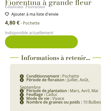
Fiorentina à grande fleur
Gladiolus 'Fiorentina'
Ajouter à ma liste d'envie
4,80
€
-
Pochette
Indisponible actuellement
Me prévenir du retour en stock
Informations à retenir...
Conditionnement :
Pochette
Période de floraison :
Juillet, Août,
Septembre
Période de plantation :
Mars, Avril, Mai
Feuillage :
Caduc
Mode de vie :
Vivace
Nombre de graines ou poids :
10 Bulbes