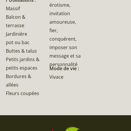
/ Utilisations :
érotisme,
Massif
invitation
Balcon &
amoureuse,
terrasse
fier,
Jardinière
conquérent,
pot ou bac
imposer son
Buttes & talus
message et sa
Petits jardins &
personnalité
petits espaces
Mode de vie :
Bordures &
Vivace
allées
Fleurs coupées