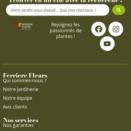
Search
...
F
Y
I
Rejoignez les
passionnés de
a
o
n
plantes !
c
u
s
e
t
t
b
u
a
o
b
g
o
e
r
Ferriere Fleurs
k
a
Qui sommes-nous ?
m
Notre jardinerie
Notre équipe
Avis clients
Nos services
Nos garanties