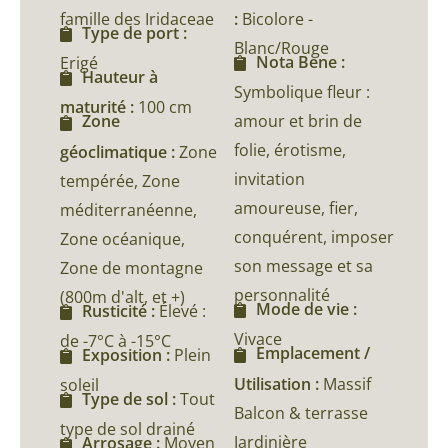
famille des Iridaceae
:
Bicolore -
Type de port :
Blanc/Rouge
Nota Bene :
Erigé
Hauteur à
Symbolique fleur :
maturité :
100 cm
amour et brin de
Zone
folie, érotisme,
géoclimatique :
Zone
invitation
tempérée, Zone
amoureuse, fier,
méditerranéenne,
conquérent, imposer
Zone océanique,
son message et sa
Zone de montagne
personnalité
(800m d'alt, et +)
Mode de vie :
Rusticité :
Élevé :
Vivace
de -7°C à -15°C
Emplacement /
Exposition :
Plein
Utilisation :
Massif
soleil
Type de sol :
Tout
Balcon & terrasse
type de sol drainé
Jardinière
Arrosage :
Moyen