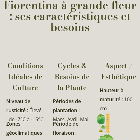
Fiorentina à grande fleur
: ses caractéristiques et
besoins
Conditions
Cycles &
Aspect /
Idéales de
Besoins de
Esthétique
Culture
la Plante​
Hauteur à
maturité :
100
Niveau de
Périodes de
cm
rusticité :
Élevé
plantation :
: de -7°C à -15°C
Mars, Avril, Mai
Zones
Période de
géoclimatiques
floraison :