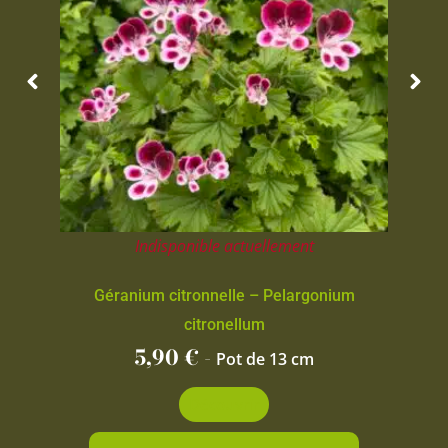
Indisponible actuellement
Géranium citronnelle – Pelargonium
citronellum
5,90
€
-
Pot de 13 cm
Découvrir