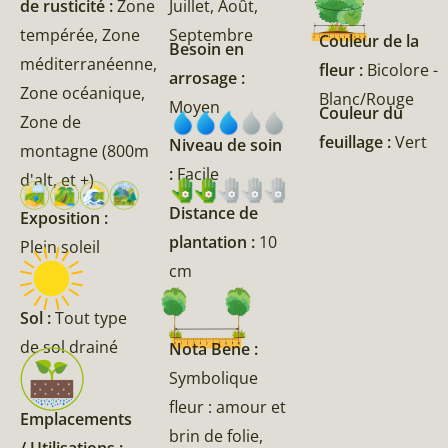
de rusticité :
Zone
Juillet, Août,
tempérée, Zone
Septembre
Couleur de la
Besoin en
méditerranéenne,
fleur :
Bicolore -
arrosage :
Zone océanique,
Blanc/Rouge
Moyen
Couleur du
Zone de
feuillage :
Vert
Niveau de soin
montagne (800m
:
Facile
d'alt, et +)
Distance de
Exposition :
plantation :
10
Plein soleil
cm
Sol :
Tout type
de sol drainé
Nota Bene :
Symbolique
fleur : amour et
Emplacements
brin de folie,