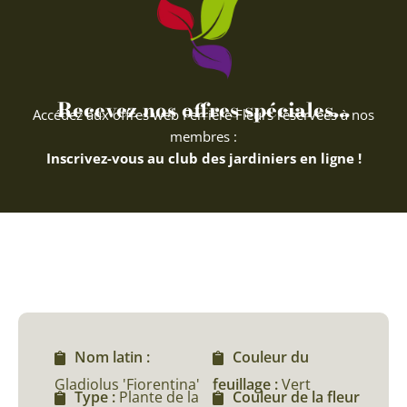
Recevez nos offres spéciales...
Accédez aux offres web Ferriere Fleurs réservées à nos
membres :
Inscrivez-vous au club des jardiniers en ligne !
Nom latin :
Couleur du
Gladiolus 'Fiorentina'
feuillage :
Vert
Type :
Plante de la
Couleur de la fleur