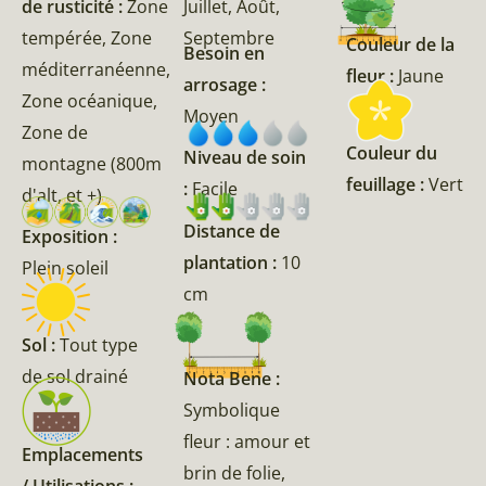
de rusticité :
Zone
Juillet, Août,
tempérée, Zone
Septembre
Couleur de la
Besoin en
méditerranéenne,
fleur :
Jaune
arrosage :
Zone océanique,
Moyen
Zone de
Couleur du
Niveau de soin
montagne (800m
feuillage :
Vert
:
Facile
d'alt, et +)
Distance de
Exposition :
plantation :
10
Plein soleil
cm
Sol :
Tout type
de sol drainé
Nota Bene :
Symbolique
fleur : amour et
Emplacements
brin de folie,