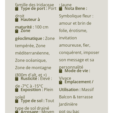
famille des Iridaceae
:
Jaune
Type de port :
Port
Nota Bene :
droit
Symbolique fleur :
Hauteur à
amour et brin de
maturité :
100 cm
folie, érotisme,
Zone
invitation
géoclimatique :
Zone
amoureuse, fier,
tempérée, Zone
conquérent, imposer
méditerranéenne,
son message et sa
Zone océanique,
personnalité
Zone de montagne
Mode de vie :
(800m d'alt, et +)
Vivace
Rusticité :
Élevé :
Emplacement /
de -7°C à -15°C
Utilisation :
Massif
Exposition :
Plein
Balcon & terrasse
soleil
Type de sol :
Tout
Jardinière
type de sol drainé
pot ou bac
Arrosage :
Moyen