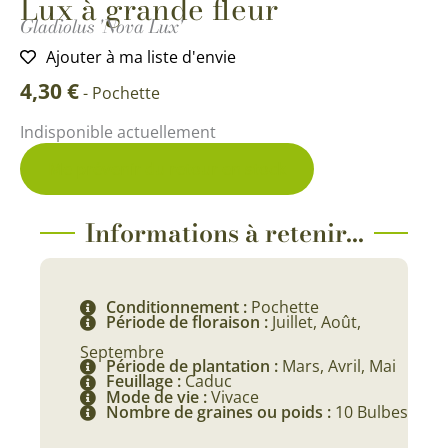
Lux à grande fleur
Gladiolus 'Nova Lux'
Ajouter à ma liste d'envie
4,30
€
-
Pochette
Indisponible actuellement
Me prévenir du retour en stock
Informations à retenir...
Conditionnement :
Pochette
Période de floraison :
Juillet, Août,
Septembre
Période de plantation :
Mars, Avril, Mai
Feuillage :
Caduc
Mode de vie :
Vivace
Nombre de graines ou poids :
10 Bulbes