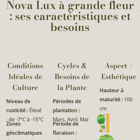
Nova Lux à grande fleur
: ses caractéristiques et
besoins
Conditions
Cycles &
Aspect /
Idéales de
Besoins de
Esthétique
Culture
la Plante​
Hauteur à
maturité :
100
Niveau de
Périodes de
cm
rusticité :
Élevé
plantation :
: de -7°C à -15°C
Mars, Avril, Mai
Zones
Période de
géoclimatiques
floraison :