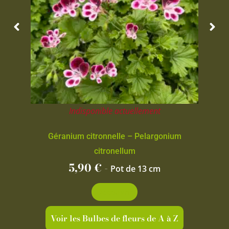
Indisponible actuellement
Géranium citronnelle – Pelargonium
citronellum
5,90
€
-
Pot de 13 cm
Découvrir
Voir les Bulbes de fleurs de A à Z