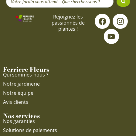
...
F
Y
I
Rejoignez les
passionnés de
a
o
n
plantes !
c
u
s
e
t
t
b
u
a
o
b
g
o
e
r
Ferriere Fleurs
k
a
Qui sommes-nous ?
m
Notre jardinerie
Notre équipe
Avis clients
Nos services
Nos garanties
Solutions de paiements