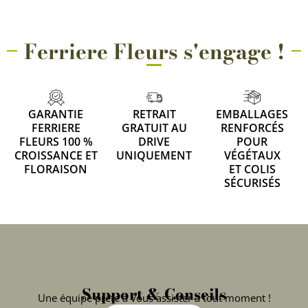
Ferriere Fleurs s'engage !
GARANTIE
RETRAIT
EMBALLAGES
FERRIERE
GRATUIT AU
RENFORCÉS
FLEURS 100 %
DRIVE
POUR
CROISSANCE ET
UNIQUEMENT
VÉGÉTAUX
FLORAISON
ET COLIS
SÉCURISÉS
Support & Conseils
Une équipe prête à vous assister à tout moment !