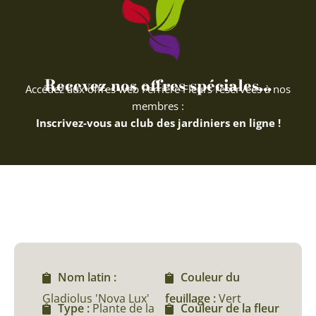
Recevez nos offres spéciales...
Accédez aux offres web Ferriere Fleurs réservées à nos
membres :
Inscrivez-vous au club des jardiniers en ligne !
Nom latin :
Couleur du
Gladiolus 'Nova Lux'
feuillage :
Vert
Type :
Plante de la
Couleur de la fleur