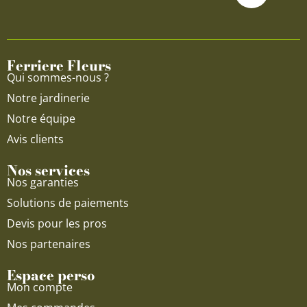
b
u
a
o
b
g
o
e
r
Ferriere Fleurs
k
a
Qui sommes-nous ?
m
Notre jardinerie
Notre équipe
Avis clients
Nos services
Nos garanties
Solutions de paiements
Devis pour les pros
Nos partenaires
Espace perso
Mon compte