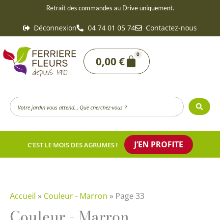
Aller
Retrait des commandes au Drive uniquement.
au
Déconnexion
04 74 01 05 74
Contactez-nous
contenu
0
Panier
0,00
€
Search
...
J’EN PROFITE
C’EST LE MOIS DES AGRUMES !
Accueil
»
Couleur - Marron
»
Page 33
Couleur - Marron