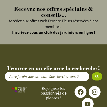
Recevez nos offres spéciales &
conseils...
Accédez aux offres web Ferriere Fleurs réservées à nos
membres :
Inscrivez-vous au club des jardiniers en ligne !
Trouver en un clic avec la recherche !
Search
...
F
Y
I
Rejoignez les
passionnés de
a
o
n
plantes !
c
u
s
e
t
t