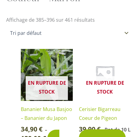
Affichage de 385–396 sur 461 résultats
Plage
Ce
de
produit
prix :
34,90 €
a
à
139,00 €
plusieurs
EN RUPTURE DE
EN RUPTURE DE
variations.
STOCK
STOCK
Les
options
Bananier Musa Basjoo
Cerisier Bigarreau
peuvent
– Bananier du Japon
Coeur de Pigeon
être
34,90
€
39,90
€
Pot de 10 L
–
-
choisies