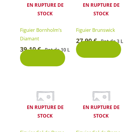
EN RUPTURE DE
EN RUPTURE DE
STOCK
STOCK
Figuier Bornholm’s
Figuier Brunswick
Diamant
27,90
€
Pot de 3 L
-
39,10
€
Découvrir
Pot de 10 L
-
Découvrir
Plage
Pla
Ce
Ce
de
de
produit
produi
prix :
prix
27,90 €
27,
a
a
à
à
39,10 €
39,
plusieurs
plusie
EN RUPTURE DE
EN RUPTURE DE
variations.
variati
STOCK
STOCK
Les
Les
options
option