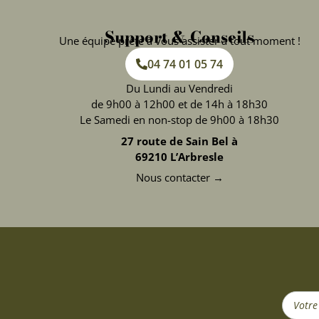
Support & Conseils
Une équipe prête à vous assister à tout moment !
04 74 01 05 74
Du Lundi au Vendredi
de 9h00 à 12h00 et de 14h à 18h30
Le Samedi en non-stop de 9h00 à 18h30
27 route de Sain Bel à
69210 L’Arbresle
Nous contacter →
Search
...