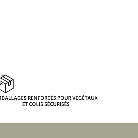
 & Graines Spéciales Fraîcheur
 fleurs de A à Z
u Potager
MBALLAGES RENFORCÉS POUR VÉGÉTAUX
ET COLIS SÉCURISÉS