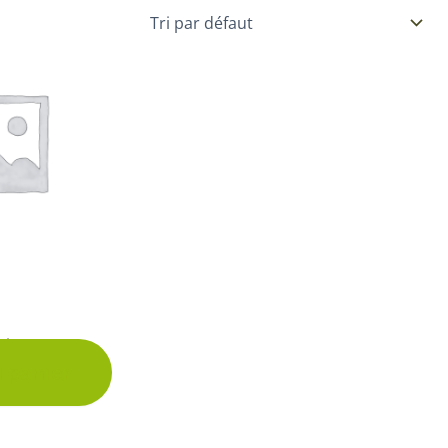
Plantes d’intérieur pour ombre
& semences BIO
Plantes pour salle de bain
Potageres en mélange
Plantes de bureau
 pour gazon & prairie
Plantes d’intérieur dépolluantes
ert & Plantes utiles
Plantes d’intérieur colorées
pour semis de printemps
Plantes tropicales d’intérieur
pour semis d’été
Plantes increvables
pour semis d’automne
 & Graines Spéciales Semis
 Ø 12 cm
 & Graines Spéciales petit
u panier
 & Graines Spéciales grand