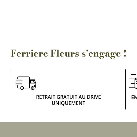
Rosiers à grosses fleurs
Semences
d’Antan
Rosiers parfumés
Bulbes de
Rosiers grimpants
Bulbes d
Ferriere Fleurs s'engage !
RETRAIT GRATUIT AU DRIVE
E
UNIQUEMENT