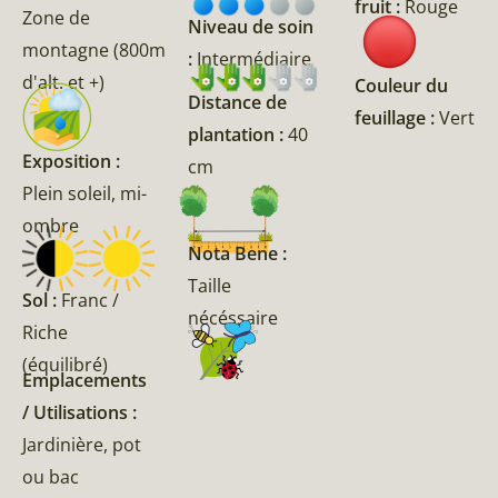
fruit :
Rouge
Zone de
Niveau de soin
montagne (800m
:
Intermédiaire
d'alt. et +)
Couleur du
Distance de
feuillage :
Vert
plantation :
40
Exposition :
cm
Plein soleil, mi-
ombre
Nota Bene :
Taille
Sol :
Franc /
nécéssaire
Riche
(équilibré)
Emplacements
/ Utilisations :
Jardinière, pot
ou bac