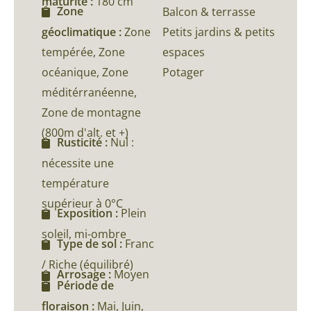
maturité :
180 cm
Zone
Balcon & terrasse
géoclimatique :
Zone
Petits jardins & petits
tempérée, Zone
espaces
océanique, Zone
Potager
méditérranéenne,
Zone de montagne
(800m d'alt. et +)
Rusticité :
Nul :
nécessite une
température
supérieur à 0°C
Exposition :
Plein
soleil, mi-ombre
Type de sol :
Franc
/ Riche (équilibré)
Arrosage :
Moyen
Période de
floraison :
Mai, Juin,