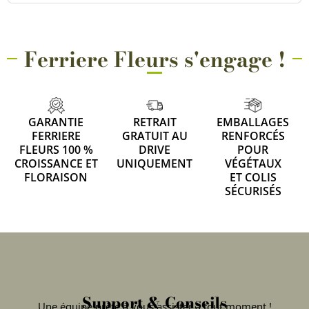
Ferriere Fleurs s'engage !
GARANTIE
RETRAIT
EMBALLAGES
FERRIERE
GRATUIT AU
RENFORCÉS
FLEURS 100 %
DRIVE
POUR
CROISSANCE ET
UNIQUEMENT
VÉGÉTAUX
FLORAISON
ET COLIS
SÉCURISÉS
Support & Conseils
Une équipe prête à vous assister à tout moment !