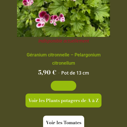
Indisponible actuellement
Géranium citronnelle – Pelargonium
citronellum
5,90
€
-
Pot de 13 cm
Découvrir
Voir les Plants potagers de A à Z
Voir les Tomates