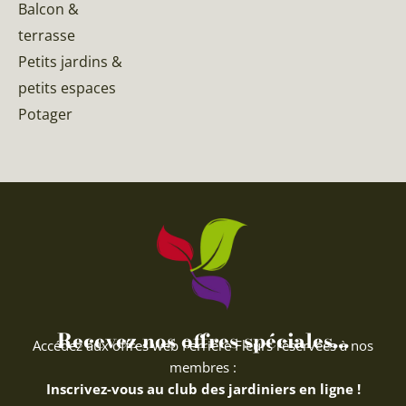
Balcon &
terrasse
Petits jardins &
petits espaces
Potager
Recevez nos offres spéciales...
Accédez aux offres web Ferriere Fleurs réservées à nos
membres :
Inscrivez-vous au club des jardiniers en ligne !