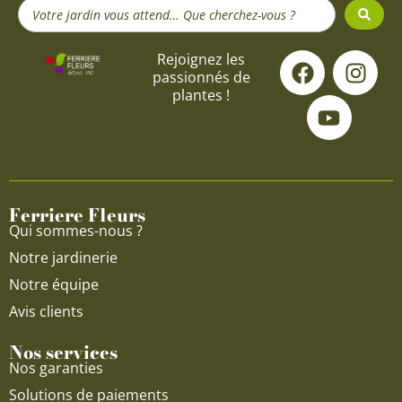
Search
...
F
Y
I
Rejoignez les
passionnés de
a
o
n
plantes !
c
u
s
e
t
t
b
u
a
o
b
g
o
e
r
Ferriere Fleurs
k
a
Qui sommes-nous ?
m
Notre jardinerie
Notre équipe
Avis clients
Nos services
Nos garanties
Solutions de paiements