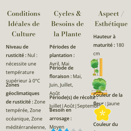
Conditions
Cycles &
Aspect /
Idéales de
Besoins de
Esthétique
Culture
la Plante​
Hauteur à
maturité :
180
Niveau de
Périodes de
cm
rusticité :
Nul :
plantation :
nécessite une
Avril, Mai
Période de
température
floraison :
Mai,
supérieur à 0°C
Zones
Juin, Juillet,
géoclimatiques
Août
Couleur de la
Période(s) de récolte :
de rusticité :
Zone
fleur :
Jaune
Juillet|Août|Septembre
Besoin en
tempérée, Zone
arrosage :
océanique, Zone
Couleur du
Moyen
méditérranéenne,