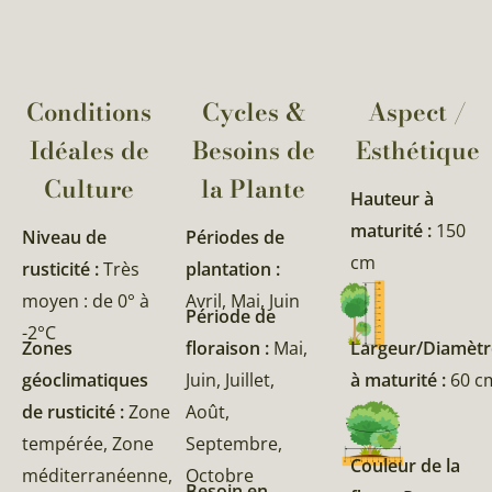
Conditions
Cycles &
Aspect /
Idéales de
Besoins de
Esthétique
Culture
la Plante​
Hauteur à
maturité :
150
Niveau de
Périodes de
cm
rusticité :
Très
plantation :
moyen : de 0° à
Avril, Mai, Juin
Période de
-2°C
Zones
floraison :
Mai,
Largeur/Diamètr
géoclimatiques
Juin, Juillet,
à maturité :
60 c
de rusticité :
Zone
Août,
tempérée, Zone
Septembre,
Couleur de la
méditerranéenne,
Octobre
Besoin en