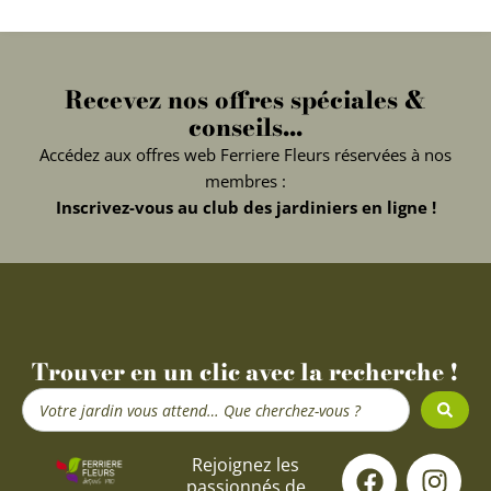
Recevez nos offres spéciales &
conseils...
Accédez aux offres web Ferriere Fleurs réservées à nos
membres :
Inscrivez-vous au club des jardiniers en ligne !
Trouver en un clic avec la recherche !
Search
...
F
Y
I
Rejoignez les
passionnés de