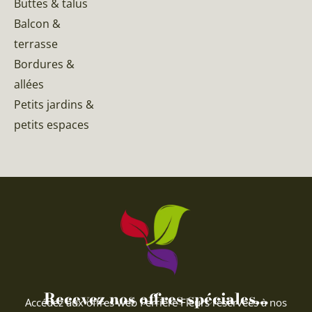
Buttes & talus
Balcon &
terrasse
Bordures &
allées
Petits jardins &
petits espaces
Recevez nos offres spéciales...
Accédez aux offres web Ferriere Fleurs réservées à nos