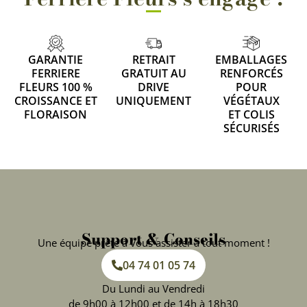
GARANTIE
RETRAIT
EMBALLAGES
FERRIERE
GRATUIT AU
RENFORCÉS
FLEURS 100 %
DRIVE
POUR
CROISSANCE ET
UNIQUEMENT
VÉGÉTAUX
FLORAISON
ET COLIS
SÉCURISÉS
Support & Conseils
Une équipe prête à vous assister à tout moment !
04 74 01 05 74
Du Lundi au Vendredi
de 9h00 à 12h00 et de 14h à 18h30