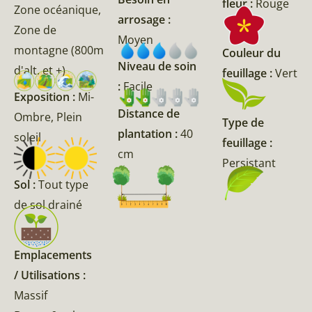
fleur :
Rouge
Zone océanique,
arrosage :
Zone de
Moyen
montagne (800m
Couleur du
Niveau de soin
d'alt. et +)
feuillage :
Vert
:
Facile
Exposition :
Mi-
Distance de
Ombre, Plein
Type de
plantation :
40
soleil
feuillage :
cm
Persistant
Sol :
Tout type
de sol drainé
Emplacements
/ Utilisations :
Massif