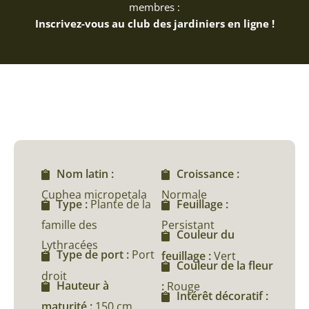
membres :
Inscrivez-vous au club des jardiniers en ligne !
Nom latin :
Croissance :
Cuphea micropetala
Normale
Type :
Plante de la
Feuillage :
famille des
Persistant
Couleur du
Lythracées
Type de port :
Port
feuillage :
Vert
Couleur de la fleur
droit
Hauteur à
:
Rouge
Intérêt décoratif :
maturité :
150 cm