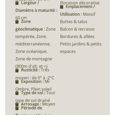
Largeur /
Floraison décorative
Emplacement /
Diamètre à maturité :
Utilisation :
Massif
60 cm
Zone
Buttes & talus
géoclimatique :
Zone
Balcon & terrasse
tempérée, Zone
Bordures & allées
méditerranéenne,
Petits jardins & petits
Zone océanique,
espaces
Zone de montagne
(800m d'alt. et +)
Rusticité :
Très
moyen : de 0° à -2°C
Exposition :
Mi-
Ombre, Plein soleil
Type de sol :
Tout
type de sol drainé
Arrosage :
Moyen
Période de