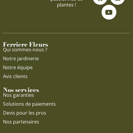
a
o
n
plantes !
c
u
s
e
t
t
b
u
a
o
b
g
o
e
r
Ferriere Fleurs
k
a
Qui sommes-nous ?
m
Notre jardinerie
Notre équipe
Avis clients
Nos services
Nos garanties
Solutions de paiements
Devis pour les pros
Nos partenaires