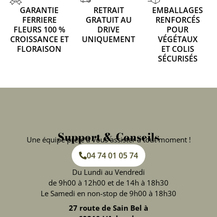
GARANTIE
RETRAIT
EMBALLAGES
FERRIERE
GRATUIT AU
RENFORCÉS
FLEURS 100 %
DRIVE
POUR
CROISSANCE ET
UNIQUEMENT
VÉGÉTAUX
FLORAISON
ET COLIS
SÉCURISÉS
Support & Conseils
Une équipe prête à vous assister à tout moment !
04 74 01 05 74
Du Lundi au Vendredi
de 9h00 à 12h00 et de 14h à 18h30
Le Samedi en non-stop de 9h00 à 18h30
27 route de Sain Bel à