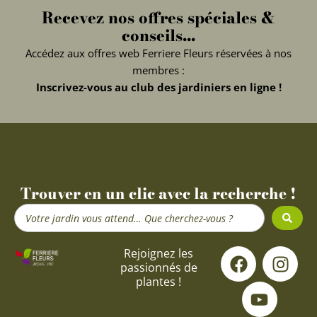
Recevez nos offres spéciales &
conseils...
Accédez aux offres web Ferriere Fleurs réservées à nos
membres :
Inscrivez-vous au club des jardiniers en ligne !
Trouver en un clic avec la recherche !
Search
...
F
Y
I
Rejoignez les
passionnés de
a
o
n
plantes !
c
u
s
e
t
t