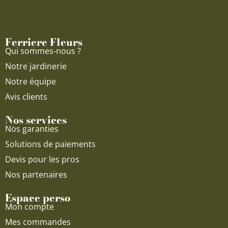
b
u
a
o
b
g
o
e
r
Ferriere Fleurs
k
a
Qui sommes-nous ?
m
Notre jardinerie
Notre équipe
Avis clients
Nos services
Nos garanties
Solutions de paiements
Devis pour les pros
Nos partenaires
Espace perso
Mon compte
Mes commandes