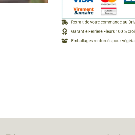
Rosiers à grosses fleurs
Semences
d’Antan
Rosiers parfumés
Retrait de votre commande au Dri
Bulbes de
Rosiers grimpants
Garantie Ferriere Fleurs 100 % cro
Bulbes d
Emballages renforcés pour végétau