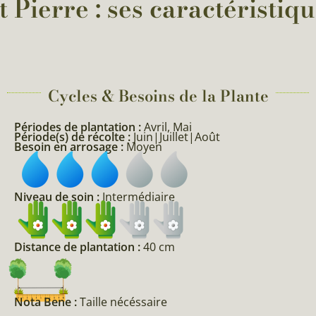
 Pierre : ses caractéristiqu
Cycles & Besoins de la Plante​
Périodes de plantation :
Avril, Mai
Période(s) de récolte :
Juin|Juillet|Août
Besoin en arrosage :
Moyen
Niveau de soin :
Intermédiaire
Distance de plantation :
40 cm
Nota Bene :
Taille nécéssaire