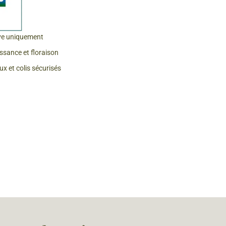
 & Graines Spéciales Fraîcheur
ve uniquement
 fleurs de A à Z
issance et floraison
u Potager
x et colis sécurisés