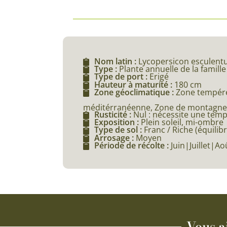
Nom latin :
Lycopersicon esculentu
Type :
Plante annuelle de la famill
Type de port :
Erigé
Hauteur à maturité :
180 cm
Zone géoclimatique :
Zone tempéré
méditérranéenne, Zone de montagne (
Rusticité :
Nul : nécessite une tem
Exposition :
Plein soleil, mi-ombre
Type de sol :
Franc / Riche (équilibr
Arrosage :
Moyen
Période de récolte :
Juin|Juillet|Ao
Vous a