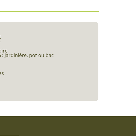
t
e
aire
 :
Jardinière, pot ou bac
es