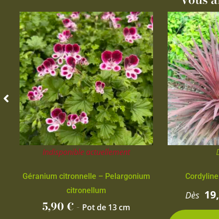
Indisponible actuellement
Géranium citronnelle – Pelargonium
Cordyline
citronellum
19
Dès
5,90
€
-
Pot de 13 cm