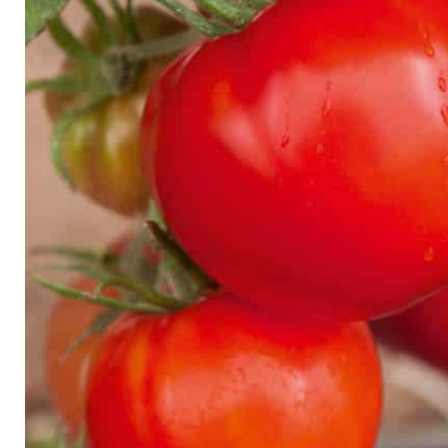
Arbustes de terre de bruyère
Plantes v
Plantes Grimpantes
Plantes v
Arbres fruitiers
Plantes v
Conifères
Plantes v
Plantes méditerranéennes et exotiques
Plantes vi
Rosiers
Plantes vi
remarqua
Plantes vi
Lavande 
Graminé