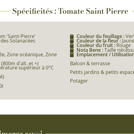
Spécificités : Tomate Saint Pierre
m 'Saint-Pierre'
Couleur du feuillage :
Ver
e des Solanacées
Couleur de la fleur :
Jaun
Couleur du fruit :
Rouge
Nota Bene :
Taille nécéss
e, Zone océanique, Zone
Emplacement / Utilisation
800m d'alt. et +)
Balcon & terrasse
pérature supérieur à 0°C
Petits jardins & petits espac
é)
Potager
ût
imerez aussi