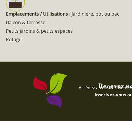
Emplacements / Utilisations :
Jardinière, pot ou bac
Balcon & terrasse
Petits jardins & petits espaces
Potager
Recevez nos
Accédez aux offres web Fe
Inscrivez-vous au