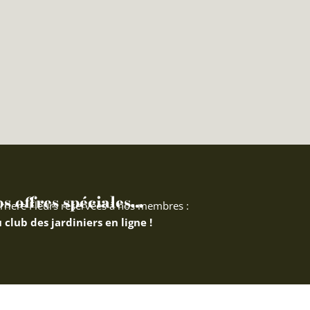
 offres spéciales...
rriere Fleurs réservées à nos membres :
 club des jardiniers en ligne !