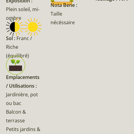
Exposition :
Nota Bene :
Plein soleil, mi-
Taille
ombre
nécéssaire
Sol :
Franc /
Riche
(équilibré)
Emplacements
/ Utilisations :
Jardinière, pot
ou bac
Balcon &
terrasse
Petits jardins &