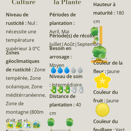
Culture
la Plante​
Hauteur à
maturité :
180
Niveau de
Périodes de
cm
rusticité :
Nul :
plantation :
nécessite une
Avril, Mai
Période(s) de récolte :
température
Juillet|Août|Septembre
Besoin en
supérieur à 0°C
Zones
arrosage :
géoclimatiques
Couleur de la
Moyen
de rusticité :
Zone
fleur :
Jaune
Niveau de soin
tempérée, Zone
:
Intermédiaire
océanique, Zone
Couleur du
méditérranéenne,
Distance de
fruit :
Jaune
Zone de
plantation :
40
montagne (800m
cm
d'alt. et +)
Couleur du
feuillage :
Vert