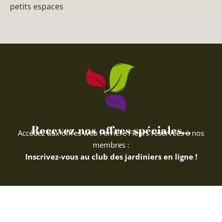
petits espaces
Recevez nos offres spéciales...
Accédez aux offres web Ferriere Fleurs réservées à nos
membres :
Inscrivez-vous au club des jardiniers en ligne !