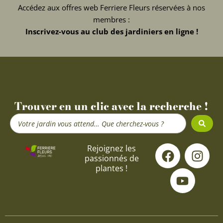
Accédez aux offres web Ferriere Fleurs réservées à nos
membres :
Inscrivez-vous au club des jardiniers en ligne !
Trouver en un clic avec la recherche !
Search
...
F
Y
I
Rejoignez les
passionnés de
a
o
n
plantes !
c
u
s
e
t
t
b
u
a
o
b
g