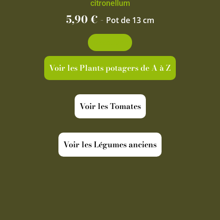
citronellum
5,90
€
-
Pot de 13 cm
Découvrir
Voir les Plants potagers de A à Z
Voir les Tomates
Voir les Légumes anciens