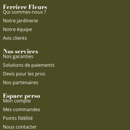
o
e
r
Ferriere Fleurs
k
a
Qui sommes-nous ?
m
Notre jardinerie
Notre équipe
Avis clients
Nos services
Nos garanties
Solutions de paiements
Devis pour les pros
Nos partenaires
Espace perso
Mon compte
Mes commandes
Points fidélité
Nous contacter