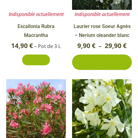
à
op
29,9
Indisponible actuellement
Indisponible actuellement
pe
êt
Escallonia Rubra
Laurier rose Soeur Agnès
ch
Macrantha
– Nerium oleander blanc
su
14,90
€
9,90
€
29,90
€
-
–
Pot de 3 L
la
Découvrir
2 conditionnements
pa
disponibles
du
pr
Ce
Ce
Plage
Pla
produit
pr
de
de
a
a
prix :
prix
plusieurs
pl
9,90 €
9,90
variations.
va
Les
Le
à
à
options
op