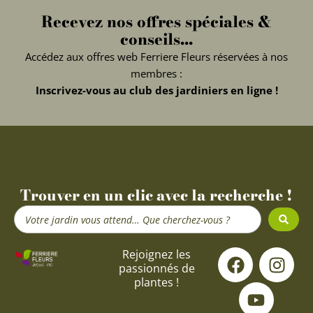
Recevez nos offres spéciales &
conseils...
Accédez aux offres web Ferriere Fleurs réservées à nos
membres :
Inscrivez-vous au club des jardiniers en ligne !
Trouver en un clic avec la recherche !
Search
...
F
Y
I
Rejoignez les
passionnés de
a
o
n
plantes !
c
u
s
e
t
t