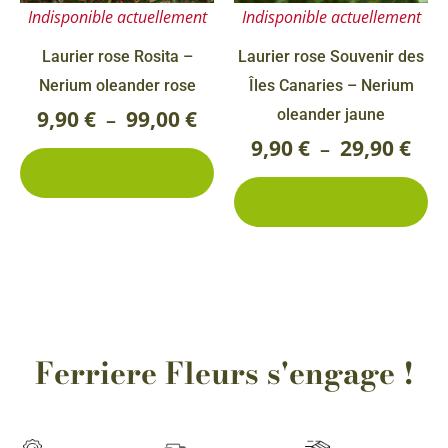
99,00 €
29,9
Indisponible actuellement
Indisponible actuellement
peuvent
pe
être
êt
Laurier rose Rosita –
Laurier rose Souvenir des
choisies
ch
Nerium oleander rose
Îles Canaries – Nerium
sur
su
9,90
€
99,00
€
oleander jaune
–
la
la
9,90
€
29,90
€
–
4 conditionnements
page
pa
disponibles
2 conditionnements
du
du
disponibles
produit
pr
Ferriere Fleurs s'engage !