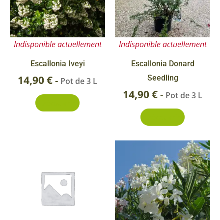
Indisponible actuellement
Indisponible actuellement
Escallonia Iveyi
Escallonia Donard
14,90
€
Seedling
-
Pot de 3 L
14,90
€
-
Pot de 3 L
Découvrir
Découvrir
Ce
Pla
pr
de
a
prix
pl
9,90
va
Le