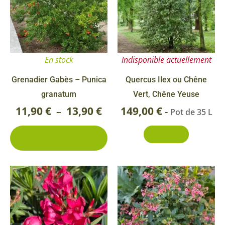
prix :
plusieurs
11,90 €
variations.
Les
à
options
13,90 €
En stock
Indisponible actuellement
peuvent
être
Grenadier Gabès – Punica
Quercus Ilex ou Chêne
choisies
granatum
Vert, Chêne Yeuse
sur
11,90
€
13,90
€
149,00
€
–
-
Pot de 35 L
la
2 conditionnements
Découvrir
page
disponibles
du
produit
Ce
Plage
produit
de
a
prix :
plusieurs