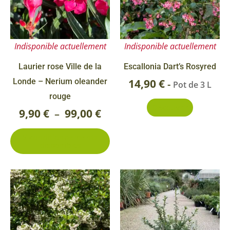
9,90 €
variations.
Les
à
options
99,00 €
Indisponible actuellement
Indisponible actuellement
peuvent
être
Laurier rose Ville de la
Escallonia Dart’s Rosyred
choisies
Londe – Nerium oleander
14,90
€
-
Pot de 3 L
sur
rouge
Découvrir
la
9,90
€
99,00
€
–
page
5 conditionnements
du
disponibles
produit