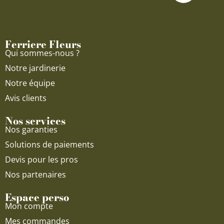
b
u
a
o
b
g
o
e
r
Ferriere Fleurs
k
a
Qui sommes-nous ?
m
Notre jardinerie
Notre équipe
Avis clients
Nos services
Nos garanties
Solutions de paiements
Devis pour les pros
Nos partenaires
Espace perso
Mon compte
Mes commandes