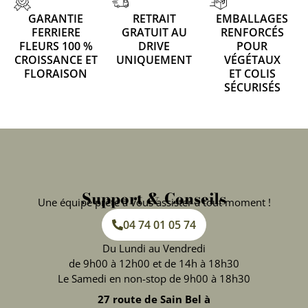
GARANTIE
RETRAIT
EMBALLAGES
FERRIERE
GRATUIT AU
RENFORCÉS
FLEURS 100 %
DRIVE
POUR
CROISSANCE ET
UNIQUEMENT
VÉGÉTAUX
FLORAISON
ET COLIS
SÉCURISÉS
Support & Conseils
Une équipe prête à vous assister à tout moment !
04 74 01 05 74
Du Lundi au Vendredi
de 9h00 à 12h00 et de 14h à 18h30
Le Samedi en non-stop de 9h00 à 18h30
27 route de Sain Bel à