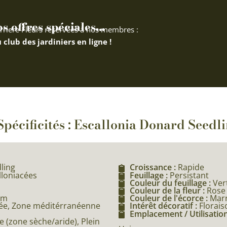
 offres spéciales...
rriere Fleurs réservées à nos membres :
 club des jardiniers en ligne !
Spécificités : Escallonia Donard Seedl
ling
Croissance :
Rapide
lloniacées
Feuillage :
Persistant
Couleur du feuillage :
Ver
Couleur de la fleur :
Rose
5m
Couleur de l'écorce :
Mar
ée, Zone méditérranéenne
Intérêt décoratif :
Florais
Emplacement / Utilisation
 (zone sèche/aride), Plein