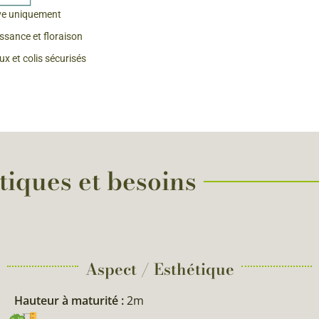
ve uniquement
 & Graines Spéciales Fraîcheur
issance et floraison
x et colis sécurisés
 fleurs de A à Z
u Potager
tiques et besoins
Aspect / Esthétique
Hauteur à maturité :
2m