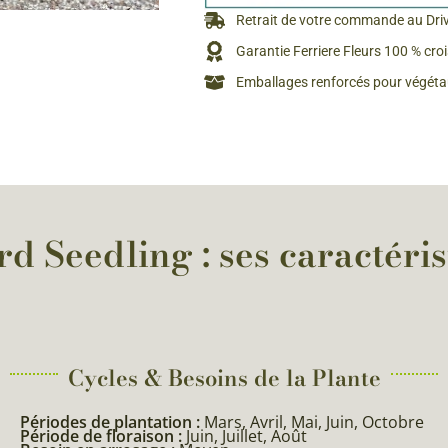
Rosiers à grosses fleurs
Retrait de votre commande au Dri
Semences
d’Antan
Garantie Ferriere Fleurs 100 % cro
Rosiers parfumés
Emballages renforcés pour végétau
Bulbes de
Rosiers grimpants
Bulbes d
d Seedling : ses caractéris
Cycles & Besoins de la Plante​
Périodes de plantation :
Mars, Avril, Mai, Juin, Octobre
Période de floraison :
Juin, Juillet, Août