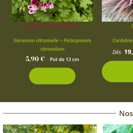
Indisponible actuellement
Géranium citronnelle – Pelargonium
Cordyline
citronellum
19
Dès
5,90
€
-
Pot de 13 cm
2 con
d
Découvrir
Nos