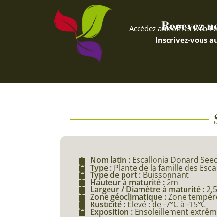
Recevez nos
Accédez aux offres web Fe
Inscrivez-vous au
Nom latin :
Escallonia Donard Seed
Type :
Plante de la famille des Esca
Type de port :
Buissonnant
Hauteur à maturité :
2m
Largeur / Diamètre à maturité :
2,
Zone géoclimatique :
Zone tempér
Rusticité :
Élevé : de -7°C à -15°C
Exposition :
Ensoleillement extrême