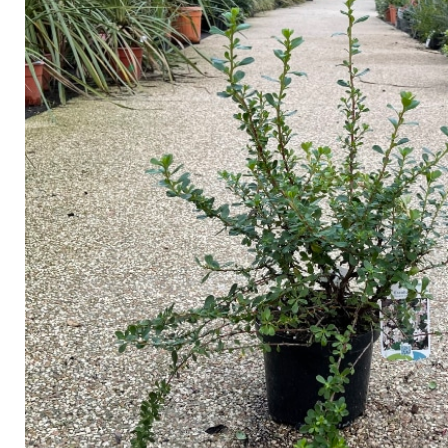
Arbustes de terre de bruyère
Plantes v
Plantes Grimpantes
Plantes v
Arbres fruitiers
Plantes v
Conifères
Plantes v
Plantes méditerranéennes et exotiques
Plantes vi
Rosiers
Plantes vi
remarqua
Plantes vi
Lavande 
Graminé