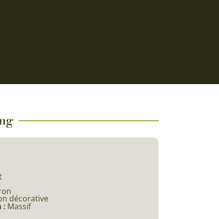
ing
t
ron
on décorative
 :
Massif