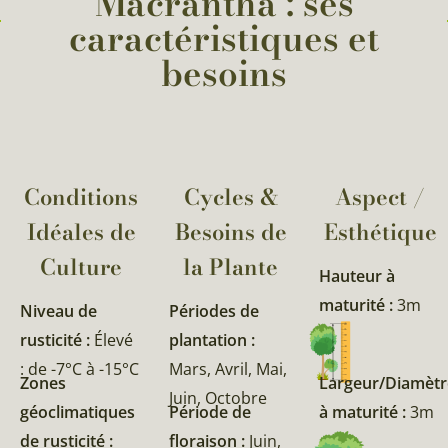
Macrantha : ses
caractéristiques et
besoins
Conditions
Cycles &
Aspect /
Idéales de
Besoins de
Esthétique
Culture
la Plante​
Hauteur à
maturité :
3m
Niveau de
Périodes de
rusticité :
Élevé
plantation :
: de -7°C à -15°C
Mars, Avril, Mai,
Zones
Largeur/Diamètr
Juin, Octobre
géoclimatiques
Période de
à maturité :
3m
de rusticité :
floraison :
Juin,