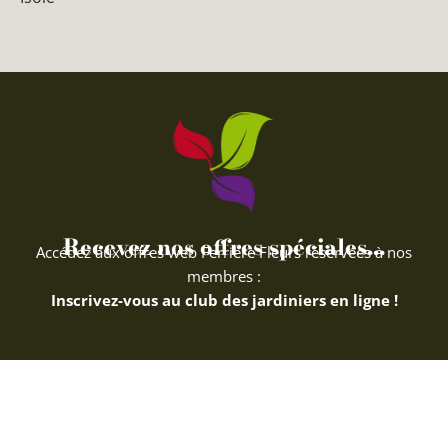
Recevez nos offres spéciales...
Accédez aux offres web Ferriere Fleurs réservées à nos
membres :
Inscrivez-vous au club des jardiniers en ligne !