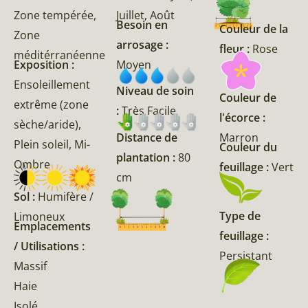
Zone tempérée,
Juillet, Août
Besoin en
Couleur de la
Zone
arrosage :
fleur :
Rose
méditérranéenne
Exposition :
Moyen
Ensoleillement
Niveau de soin
Couleur de
extrême (zone
:
Très Facile
l'écorce :
sèche/aride),
Marron
Distance de
Plein soleil, Mi-
Couleur du
plantation :
80
Ombre
feuillage :
Vert
cm
Sol :
Humifère /
Type de
Limoneux
Emplacements
feuillage :
/ Utilisations :
Persistant
Massif
Haie
Isolé