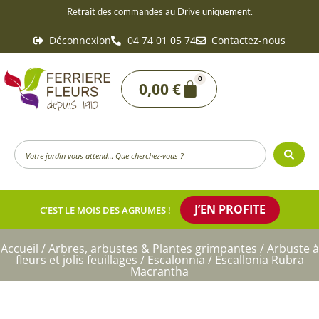
Aller
Retrait des commandes au Drive uniquement.
au
Déconnexion
04 74 01 05 74
Contactez-nous
contenu
0
Panier
0,00
€
Search
...
J’EN PROFITE
C’EST LE MOIS DES AGRUMES !
Accueil
/
Arbres, arbustes & Plantes grimpantes
/
Arbuste à
fleurs et jolis feuillages
/
Escalonnia
/ Escallonia Rubra
Macrantha