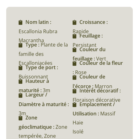
Nom latin :
Croissance :
Escallonia Rubra
Rapide
Feuillage :
Macrantha
Type :
Plante de la
Persistant
Couleur du
famille des
feuillage :
Vert
Escalloniacées
Couleur de la fleur
Type de port :
:
Rose
Buissonnant
Couleur de
Hauteur à
l'écorce :
Marron
maturité :
3m
Intérêt décoratif :
Largeur /
Floraison décorative
Diamètre à maturité :
Emplacement /
3m
Utilisation :
Massif
Zone
Haie
géoclimatique :
Zone
Isolé
tempérée, Zone