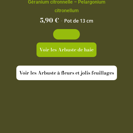
Géranium citronnelle – Pelargonium
citronellum
5,90
€
-
Pot de 13 cm
Découvrir
Voir les Arbuste de haie
Voir les Arbuste à fleurs et jolis feuillages