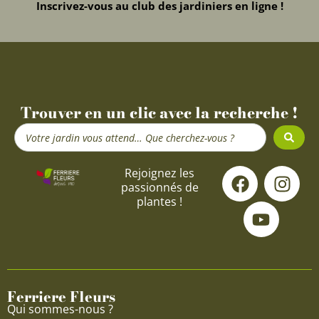
Inscrivez-vous au club des jardiniers en ligne !
Trouver en un clic avec la recherche !
Search
...
F
Y
I
Rejoignez les
passionnés de
a
o
n
plantes !
c
u
s
e
t
t
b
u
a
o
b
g
o
e
r
Ferriere Fleurs
k
a
Qui sommes-nous ?
m