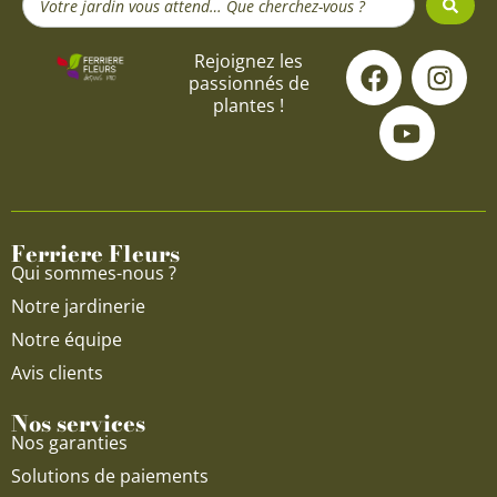
...
F
Y
I
Rejoignez les
passionnés de
a
o
n
plantes !
c
u
s
e
t
t
b
u
a
o
b
g
o
e
r
Ferriere Fleurs
k
a
Qui sommes-nous ?
m
Notre jardinerie
Notre équipe
Avis clients
Nos services
Nos garanties
Solutions de paiements