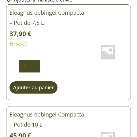
quantité
Eleagnus ebbingei Compacta
de
Eleagnus
– Pot de 7,5 L
ebbingei
Compacta
37,90
€
En stock
-
+
Ajouter au panier
Eleagnus ebbingei Compacta
– Pot de 10 L
45,90
€