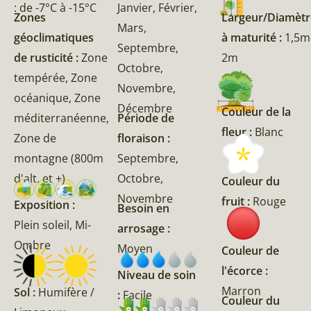
: de -7°C à -15°C
Janvier, Février,
Zones
Largeur/Diamètr
Mars,
géoclimatiques
à maturité :
1,5m
Septembre,
de rusticité :
Zone
2m
Octobre,
tempérée, Zone
Novembre,
océanique, Zone
Décembre
Couleur de la
méditerranéenne,
Période de
fleur :
Blanc
Zone de
floraison :
montagne (800m
Septembre,
d'alt. et +)
Octobre,
Couleur du
Novembre
fruit :
Rouge
Exposition :
Besoin en
Plein soleil, Mi-
arrosage :
Ombre
Moyen
Couleur de
l'écorce :
Niveau de soin
Marron
Sol :
Humifère /
:
Facile
Couleur du