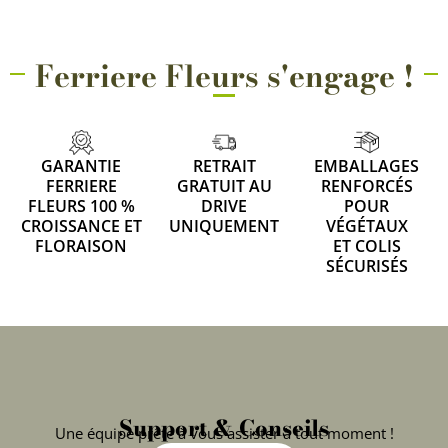
Ferriere Fleurs s'engage !
GARANTIE
RETRAIT
EMBALLAGES
FERRIERE
GRATUIT AU
RENFORCÉS
FLEURS 100 %
DRIVE
POUR
CROISSANCE ET
UNIQUEMENT
VÉGÉTAUX
FLORAISON
ET COLIS
SÉCURISÉS
Support & Conseils
Une équipe prête à vous assister à tout moment !