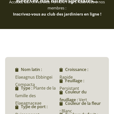
Recevez nos offres spéciales...
Accédez aux offres web Ferriere Fleurs réservées à nos
membres :
Inscrivez-vous au club des jardiniers en ligne !
Nom latin :
Croissance :
Elaeagnus Ebbingei
Rapide
Feuillage :
Compacta
Type :
Plante de la
Persistant
Couleur du
famille des
feuillage :
Vert
Elaeagnaceae
Couleur de la fleur
Type de port :
:
Blanc