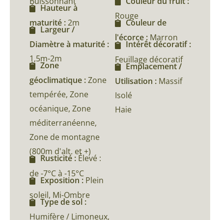
Buissonnant
Couleur du fruit :
Hauteur à
Rouge
maturité :
2m
Couleur de
Largeur /
l'écorce :
Marron
Diamètre à maturité :
Intérêt décoratif :
1,5m-2m
Feuillage décoratif
Zone
Emplacement /
géoclimatique :
Zone
Utilisation :
Massif
tempérée, Zone
Isolé
océanique, Zone
Haie
méditerranéenne,
Zone de montagne
(800m d'alt. et +)
Rusticité :
Élevé :
de -7°C à -15°C
Exposition :
Plein
soleil, Mi-Ombre
Type de sol :
Humifère / Limoneux,