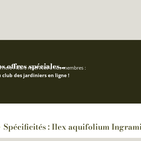
 offres spéciales...
rriere Fleurs réservées à nos membres :
 club des jardiniers en ligne !
Spécificités : Ilex aquifolium Ingrami