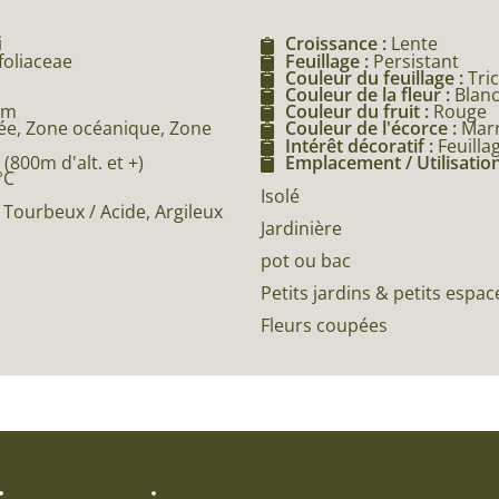
i
Croissance :
Lente
foliaceae
Feuillage :
Persistant
Couleur du feuillage :
Tri
Couleur de la fleur :
Blan
2m
Couleur du fruit :
Rouge
e, Zone océanique, Zone
Couleur de l'écorce :
Mar
Intérêt décoratif :
Feuilla
800m d'alt. et +)
Emplacement / Utilisation
°C
Isolé
Tourbeux / Acide, Argileux
Jardinière
pot ou bac
Petits jardins & petits espac
Fleurs coupées