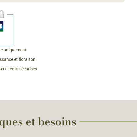
 & Graines Spéciales Fraîcheur
 fleurs de A à Z
u Potager
ve uniquement
issance et floraison
x et colis sécurisés
iques et besoins