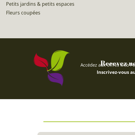
Petits jardins & petits espaces
Fleurs coupées
Recevez nos
Accédez aux offres web Fe
Inscrivez-vous au