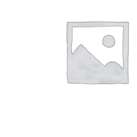
Arbustes de terre de bruyère
Plantes v
Plantes Grimpantes
Plantes v
Arbres fruitiers
Plantes v
Conifères
Plantes v
Plantes méditerranéennes et exotiques
Plantes vi
Rosiers
Plantes vi
remarqua
Plantes vi
Lavande 
Graminé