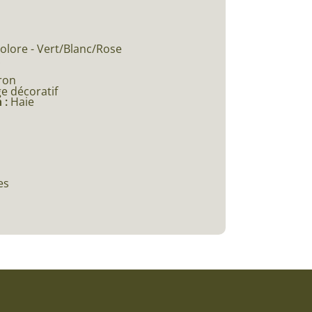
colore - Vert/Blanc/Rose
c
ron
ge décoratif
 :
Haie
es