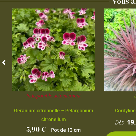
Vous a
Indisponible actuellement
Géranium citronnelle – Pelargonium
Cordyline
citronellum
19
Dès
5,90
€
-
Pot de 13 cm