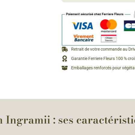
Rosiers à grosses fleurs
Semences
d’Antan
Rosiers parfumés
Bulbes de
Rosiers grimpants
Bulbes d
Retrait de votre commande au Dri
Garantie Ferriere Fleurs 100 % cro
Emballages renforcés pour végétau
 Ingramii : ses caractérist