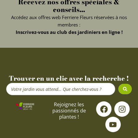
Recevez nos offres spéciales &
conseils...
Accédez aux offres web Ferriere Fleurs réservées à nos
membres :
Inscrivez-vous au club des jardiniers en ligne !
Trouver en un clic avec la recherche !
Search
...
F
Y
I
Rejoignez les
passionnés de
a
o
n
plantes !
c
u
s
e
t
t
b
u
a