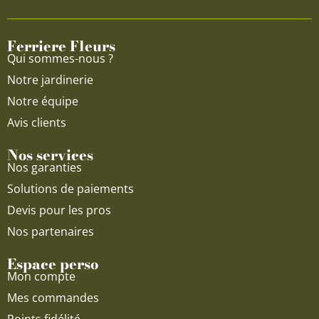
o
b
g
o
e
r
Ferriere Fleurs
k
a
Qui sommes-nous ?
m
Notre jardinerie
Notre équipe
Avis clients
Nos services
Nos garanties
Solutions de paiements
Devis pour les pros
Nos partenaires
Espace perso
Mon compte
Mes commandes