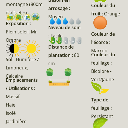
montagne (800m
Couleur du
arrosage :
d'alt. et +)
fruit :
Orange
Moyen
Exposition :
Niveau de soin
Plein soleil, Mi-
Couleur de
:
Facile
Ombre
l'écorce :
Distance de
Marron
Couleur du
plantation :
80
Sol :
Humifère /
feuillage :
cm
Limoneux,
Bicolore -
Calcaire
Vert/Jaune
Emplacements
/ Utilisations :
Massif
Type de
Haie
feuillage :
Isolé
Persistant
Jardinière