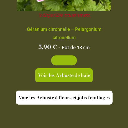
Indisponible actuellement
Géranium citronnelle – Pelargonium
citronellum
5,90
€
-
Pot de 13 cm
Découvrir
Voir les Arbuste de haie
Voir les Arbuste à fleurs et jolis feuillages