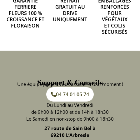
GARANTIE
RETRAIT
EMBALLAGES
FERRIERE
GRATUIT AU
RENFORCÉS
FLEURS 100 %
DRIVE
POUR
CROISSANCE ET
UNIQUEMENT
VÉGÉTAUX
FLORAISON
ET COLIS
SÉCURISÉS
Support & Conseils
Une équipe prête à vous assister à tout moment !
04 74 01 05 74
Du Lundi au Vendredi
de 9h00 à 12h00 et de 14h à 18h30
Le Samedi en non-stop de 9h00 à 18h30
27 route de Sain Bel à
69210 L’Arbresle