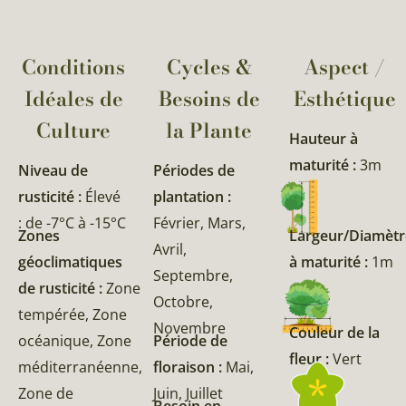
Conditions
Cycles &
Aspect /
Idéales de
Besoins de
Esthétique
Culture
la Plante​
Hauteur à
maturité :
3m
Niveau de
Périodes de
rusticité :
Élevé
plantation :
: de -7°C à -15°C
Février, Mars,
Zones
Largeur/Diamètr
Avril,
géoclimatiques
à maturité :
1m
Septembre,
de rusticité :
Zone
Octobre,
tempérée, Zone
Novembre
Couleur de la
océanique, Zone
Période de
fleur :
Vert
méditerranéenne,
floraison :
Mai,
Zone de
Juin, Juillet
Besoin en