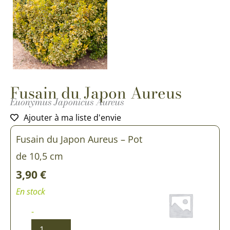
Fusain du Japon Aureus
Euonymus Japonicus Aureus
Ajouter à ma liste d'envie
quantité
quantité
Fusain du Japon Aureus – Pot
de
de
Fusain
Fusain
de 10,5 cm
du
du
Japon
Japon
3,90
€
Aureus
Aureus
En stock
-