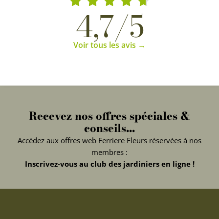
4,7/5
Voir tous les avis →
Recevez nos offres spéciales &
conseils...
Accédez aux offres web Ferriere Fleurs réservées à nos
membres :
Inscrivez-vous au club des jardiniers en ligne !