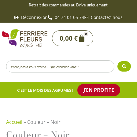
Aller
Retrait des commandes au Drive uniquement.
au
Déconnexion
04 74 01 05 74
Contactez-nous
contenu
0
Panier
0,00
€
Search
...
J’EN PROFITE
C’EST LE MOIS DES AGRUMES !
Accueil
»
Couleur – Noir
Couleur – Noir