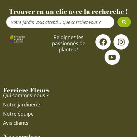
Trouver en un clic avec la recherche !
Search
...
5 avis
F
Y
I
Rejoignez les
passionnés de
a
o
n
plantes !
c
u
s
e
t
t
b
u
a
o
b
g
o
e
r
Ferriere Fleurs
k
a
Qui sommes-nous ?
m
Notre jardinerie
Notre équipe
Avis clients
Nos services