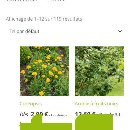
Affichage de 1–12 sur 119 résultats
Ce
produit
a
plusieurs
variations.
Les
options
Coreopsis
Aronie à fruits noirs
peuvent
2,90
€
12,60
€
Dès
Pot de 3 L
-
- Couleur -
être
2
Ajouter au
Jaune
choisies