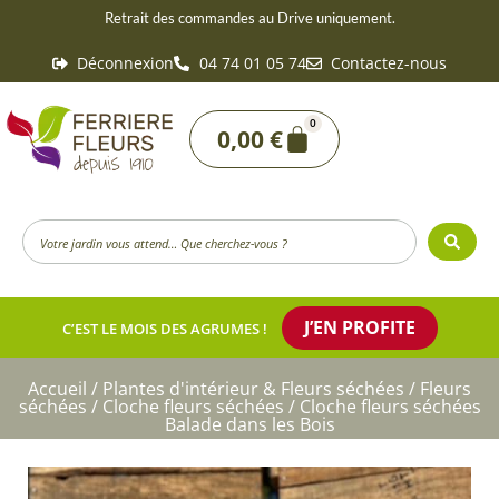
Aller
Retrait des commandes au Drive uniquement.
au
Déconnexion
04 74 01 05 74
Contactez-nous
contenu
0
Panier
0,00
€
Search
...
J’EN PROFITE
C’EST LE MOIS DES AGRUMES !
Accueil
/
Plantes d'intérieur & Fleurs séchées
/
Fleurs
séchées
/
Cloche fleurs séchées
/ Cloche fleurs séchées
Balade dans les Bois