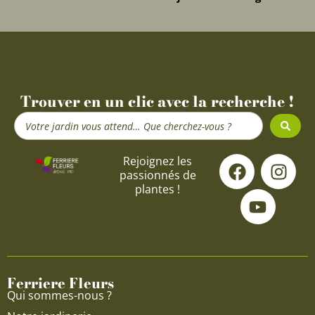
Trouver en un clic avec la recherche !
Search
...
F
Y
I
Rejoignez les
passionnés de
a
o
n
plantes !
c
u
s
e
t
t
b
u
a
o
b
g
o
e
r
Ferriere Fleurs
k
a
Qui sommes-nous ?
m