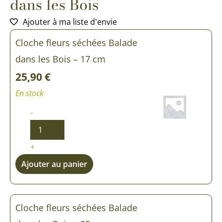
dans les Bois
Ajouter à ma liste d'envie
quantité
quantité
quantité
Cloche fleurs séchées Balade
de
de
de
Cloche
Cloche
Cloche
dans les Bois – 17 cm
fleurs
fleurs
fleurs
séchées
séchées
séchées
25,90
€
Balade
Balade
Balade
En stock
dans
dans
dans
les
les
les
-
Bois
Bois
Bois
+
Ajouter au panier
Cloche fleurs séchées Balade