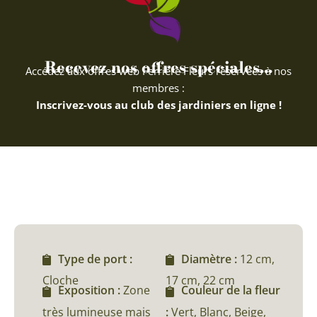
Recevez nos offres spéciales...
Accédez aux offres web Ferriere Fleurs réservées à nos
membres :
Inscrivez-vous au club des jardiniers en ligne !
Type de port :
Diamètre :
12 cm,
Cloche
17 cm, 22 cm
Exposition :
Zone
Couleur de la fleur
très lumineuse mais
:
Vert, Blanc, Beige,