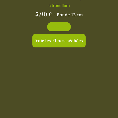
citronellum
5,90
€
-
Pot de 13 cm
Découvrir
Voir les Fleurs séchées