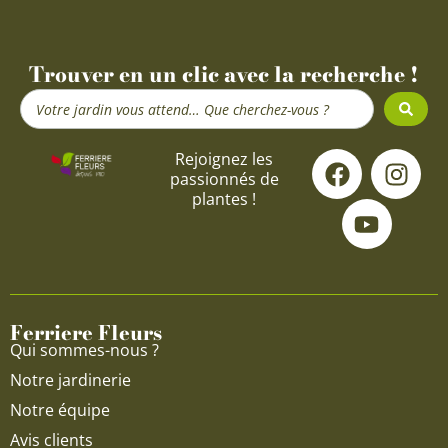
Trouver en un clic avec la recherche !
Search
...
F
Y
I
Rejoignez les
passionnés de
a
o
n
plantes !
c
u
s
e
t
t
b
u
a
o
b
g
o
e
r
Ferriere Fleurs
k
a
Qui sommes-nous ?
m
Notre jardinerie
Notre équipe
Avis clients