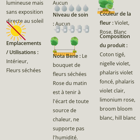
lumineuse mais
Aucun
sans exposition
Couleur de la
Niveau de soin
directe au soleil
fleur :
Violet,
:
Aucun
Rose, Blanc
Composition
Emplacements
du produit :
/ Utilisations :
Coton tigé,
Nota Bene :
Le
Intérieur,
nigelle violet,
bouquet de
Fleurs séchées
phalaris violet
fleurs séchées
foncé, phalaris
Rose du matin
violet clair,
est à tenir à
limonium rose,
l'écart de toute
broom bloom
source de
blanc, hill blanc
chaleur, ne
supporte pas
l'humidité.