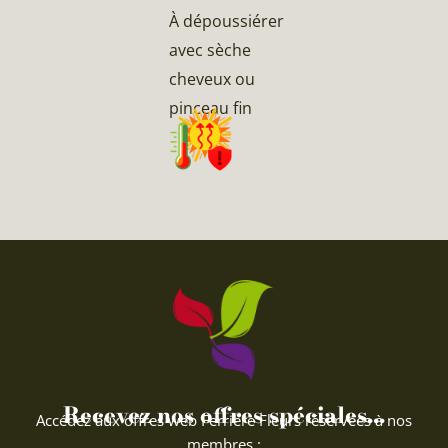
À dépoussiérer
avec sèche
cheveux ou
pinceau fin
Recevez nos offres spéciales...
Accédez aux offres web Ferriere Fleurs réservées à nos
membres :