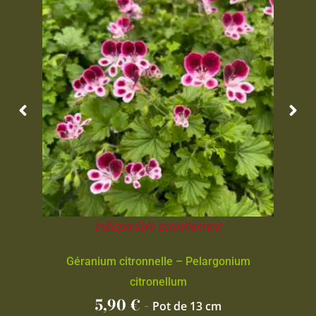
Indisponible actuellement
Géranium citronnelle – Pelargonium
citronellum
5,90
€
-
Pot de 13 cm