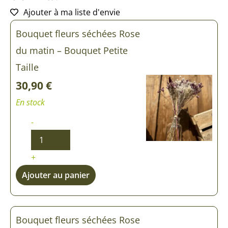
Ajouter à ma liste d'envie
quantité
quantité
Bouquet fleurs séchées Rose
de
de
Bouquet
Bouquet
du matin – Bouquet Petite
fleurs
fleurs
séchées
séchées
Taille
Rose
Rose
30,90
€
du
du
matin
matin
En stock
-
+
Ajouter au panier
Bouquet fleurs séchées Rose