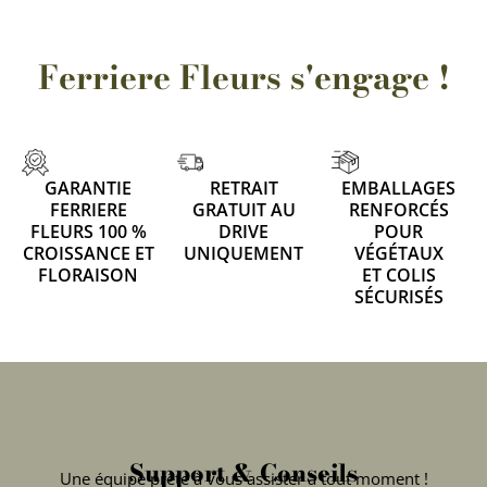
Ferriere Fleurs s'engage !
GARANTIE
RETRAIT
EMBALLAGES
FERRIERE
GRATUIT AU
RENFORCÉS
FLEURS 100 %
DRIVE
POUR
CROISSANCE ET
UNIQUEMENT
VÉGÉTAUX
FLORAISON
ET COLIS
SÉCURISÉS
Support & Conseils
Une équipe prête à vous assister à tout moment !