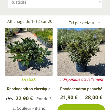
Rusticité
Affichage de 1–12 sur 20
résultats
Ce
Ce
Pla
produit
pr
de
a
a
prix
plusieurs
pl
21,
variations.
va
Les
Le
à
options
op
28,
En stock
Indisponible actuellement
peuvent
pe
être
êt
Rhododendron classique
Rhododendron panaché
choisies
ch
21,90
€
28,00
€
–
22,90
€
Dès
- Pot de 3
sur
su
L, Couleur - Blanc
2 conditionnements
la
la