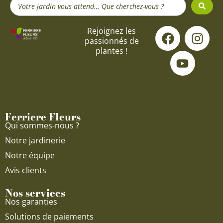
Search
...
F
Y
I
Rejoignez les
passionnés de
a
o
n
plantes !
c
u
s
e
t
t
b
u
a
o
b
g
o
e
r
Ferriere Fleurs
k
a
Qui sommes-nous ?
m
Notre jardinerie
Notre équipe
Avis clients
Nos services
Nos garanties
Solutions de paiements