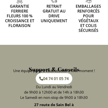
GARANTIE
RETRAIT
EMBALLAGES
FERRIERE
GRATUIT AU
RENFORCÉS
FLEURS 100 %
DRIVE
POUR
CROISSANCE ET
UNIQUEMENT
VÉGÉTAUX
FLORAISON
ET COLIS
SÉCURISÉS
Support & Conseils
Une équipe prête à vous assister à tout moment !
04 74 01 05 74
Du Lundi au Vendredi
de 9h00 à 12h00 et de 14h à 18h30
Le Samedi en non-stop de 9h00 à 18h30
27 route de Sain Bel à