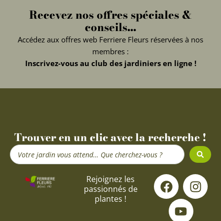
Recevez nos offres spéciales &
conseils...
Accédez aux offres web Ferriere Fleurs réservées à nos
membres :
Inscrivez-vous au club des jardiniers en ligne !
Trouver en un clic avec la recherche !
Search
...
F
Y
I
Rejoignez les
passionnés de
a
o
n
plantes !
c
u
s
e
t
t