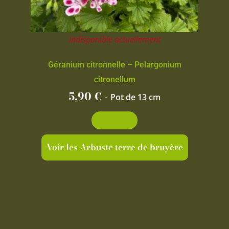
Indisponible actuellement
Géranium citronnelle – Pelargonium
citronellum
5,90
€
-
Pot de 13 cm
Découvrir
Voir les Arbuste terre de bruyère