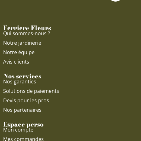
b
u
a
o
b
g
o
e
r
Ferriere Fleurs
k
a
Qui sommes-nous ?
m
Notre jardinerie
Notre équipe
Avis clients
Nos services
Nos garanties
Solutions de paiements
Devis pour les pros
Nos partenaires
Espace perso
Mon compte
Mes commandes