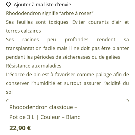
Ajouter à ma liste d'envie
Rhododendron signifie “arbre à roses”.
Ses feuilles sont toxiques. Eviter courants d’air et
terres calcaires
Ses racines peu profondes rendent sa
transplantation facile mais il ne doit pas être planter
pendant les périodes de sécheresses ou de gelées
Résistance aux maladies
L’écorce de pin est à favoriser comme pailage afin de
conserver l’humiditié et surtout assurer l’acidité du
sol
quantité
quantité
quantité
quantité
quantité
quantité
quantité
quantité
quantité
quantité
Rhododendron classique –
de
de
de
de
de
de
de
de
de
de
Rhododendron
Rhododendron
Rhododendron
Rhododendron
Rhododendron
Rhododendron
Rhododendron
Rhododendron
Rhododendron
Rhododendron
Pot de 3 L | Couleur – Blanc
classique
classique
classique
classique
classique
classique
classique
classique
classique
classique
22,90
€