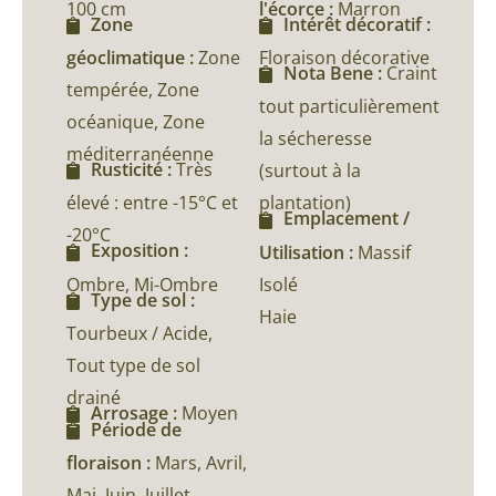
100 cm
l'écorce :
Marron
Zone
Intérêt décoratif :
géoclimatique :
Zone
Floraison décorative
Nota Bene :
Craint
tempérée, Zone
tout particulièrement
océanique, Zone
la sécheresse
méditerranéenne
Rusticité :
Très
(surtout à la
élevé : entre -15°C et
plantation)
Emplacement /
-20°C
Exposition :
Utilisation :
Massif
Ombre, Mi-Ombre
Isolé
Type de sol :
Haie
Tourbeux / Acide,
Tout type de sol
drainé
Arrosage :
Moyen
Période de
floraison :
Mars, Avril,
Mai, Juin, Juillet