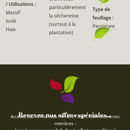
/ Utilisations :
particulièrement
Type de
Massif
la sécheresse
feuillage :
Isolé
(surtout à la
Persistant
Haie
plantation)
Recevez nos offres spéciales...
Accédez aux offres web Ferriere Fleurs réservées à nos
membres :