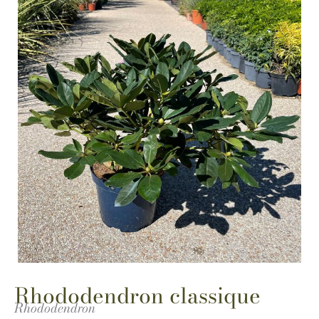
Rhododendron classique
Rhododendron