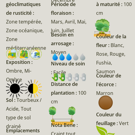
géoclimatiques
Période de
à maturité :
100
de rusticité :
floraison :
cm
Zone tempérée,
Mars, Avril, Mai,
Zone océanique,
Juin, Juillet
Besoin en
Couleur de la
Zone
arrosage :
fleur :
Blanc,
méditerranéenne
Moyen
Rose, Rouge,
Exposition :
Fushia,
Niveau de soin
Ombre, Mi-
Saumon
:
Facile
Couleur de
Ombre
Distance de
l'écorce :
plantation :
100
Marron
Sol :
Tourbeux /
cm
Acide, Tout
Couleur du
type de sol
feuillage :
Vert
Nota Bene :
drainé
Emplacements
Craint tout