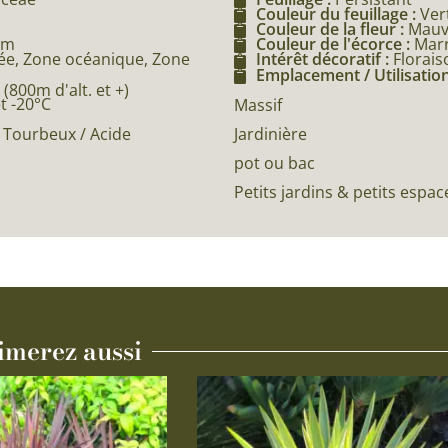
Couleur du feuillage :
Ver
Couleur de la fleur :
Mauv
5m
Couleur de l'écorce :
Mar
e, Zone océanique, Zone
Intérêt décoratif :
Florais
Emplacement / Utilisation
800m d'alt. et +)
et -20°C
Massif
Jardinière
 Tourbeux / Acide
pot ou bac
Petits jardins & petits espac
imerez aussi
Ce
produit
a