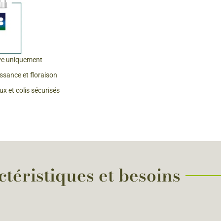
 & Graines Spéciales Fraîcheur
 fleurs de A à Z
ve uniquement
u Potager
issance et floraison
x et colis sécurisés
téristiques et besoins