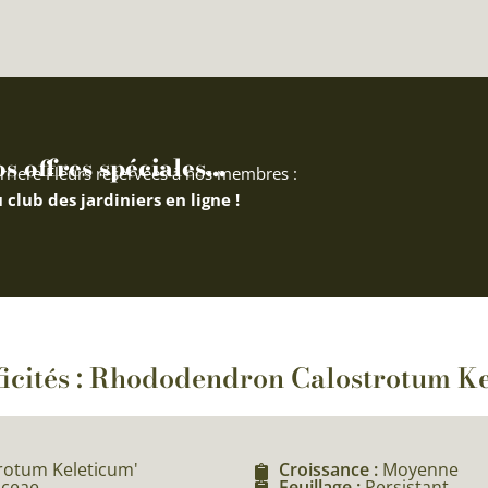
 offres spéciales...
rriere Fleurs réservées à nos membres :
 club des jardiniers en ligne !
ficités : Rhododendron Calostrotum K
rotum Keleticum'
Croissance :
Moyenne
aceae
Feuillage :
Persistant