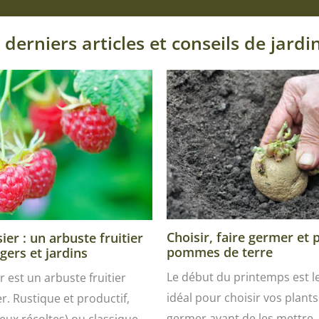
 derniers articles et conseils de jardi
Choisir, faire germer et 
er : un arbuste fruitier
pommes de terre
gers et jardins
Le début du printemps est 
r est un arbuste fruitier
idéal pour choisir vos plants 
ver. Rustique et productif,
germer avant de les mettre