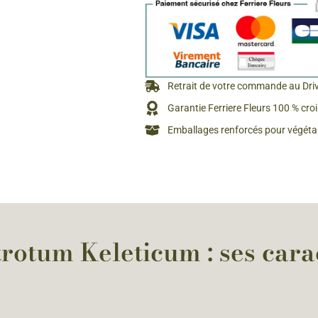
Rosiers à grosses fleurs
Semences
d’Antan
Rosiers parfumés
Bulbes de
Rosiers grimpants
Retrait de votre commande au Dri
Bulbes d
Garantie Ferriere Fleurs 100 % cro
Emballages renforcés pour végétau
tum Keleticum : ses carac