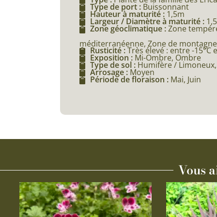
Type de port :
Buissonnant
Hauteur à maturité :
1,5m
Largeur / Diamètre à maturité :
1,
Zone géoclimatique :
Zone tempéré
méditerranéenne, Zone de montagne (
Rusticité :
Très élevé : entre -15°C 
Exposition :
Mi-Ombre, Ombre
Type de sol :
Humifère / Limoneux,
Arrosage :
Moyen
Période de floraison :
Mai, Juin
Vous a