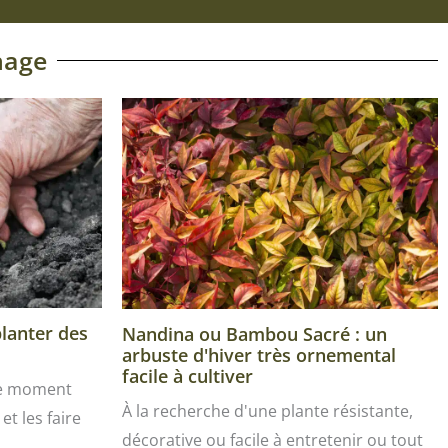
nage
planter des
Nandina ou Bambou Sacré : un
arbuste d'hiver très ornemental
facile à cultiver
le moment
À la recherche d'une plante résistante,
et les faire
décorative ou facile à entretenir ou tout
…