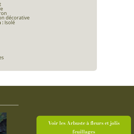
t
e
ron
on décorative
 :
Isolé
es
Voir les Arbuste à fleurs et jolis
feuillages