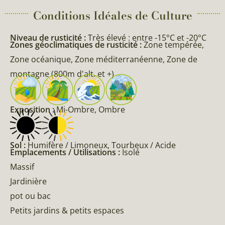
Conditions Idéales de Culture
Niveau de rusticité :
Très élevé : entre -15°C et -20°C
Zones géoclimatiques de rusticité :
Zone tempérée,
Zone océanique, Zone méditerranéenne, Zone de
montagne (800m d'alt. et +)
Exposition :
Mi-Ombre, Ombre
Sol :
Humifère / Limoneux, Tourbeux / Acide
Emplacements / Utilisations :
Isolé
Massif
Jardinière
pot ou bac
Petits jardins & petits espaces