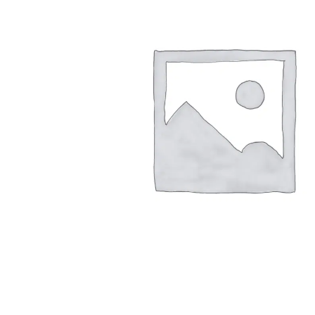
Arbustes de terre de bruyère
Plantes v
Plantes Grimpantes
Plantes v
Arbres fruitiers
Plantes v
Conifères
Plantes v
Plantes méditerranéennes et exotiques
Plantes vi
Rosiers
Plantes vi
remarqua
Plantes vi
Lavande 
Graminé