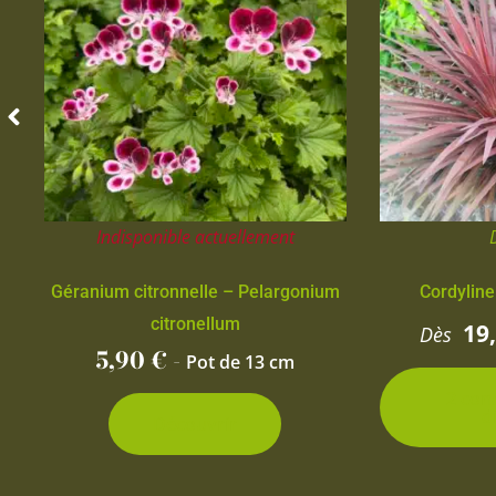
Indisponible actuellement
Géranium citronnelle – Pelargonium
Cordyline
citronellum
19
Dès
5,90
€
-
Pot de 13 cm
2 con
d
Découvrir