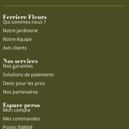
o
b
g
o
e
r
Ferriere Fleurs
k
a
Qui sommes-nous ?
m
Notre jardinerie
Notre équipe
Avis clients
Nos services
Nos garanties
Solutions de paiements
Devis pour les pros
Nos partenaires
Espace perso
Mon compte
Mes commandes
Points fidélité