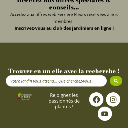
conseils...
Accédez aux offres web Ferriere Fleurs réservées à nos
membres :
Inscrivez-vous au club des jardiniers en ligne !
Trouver en un clic avec la recherche !
Search
...
F
Y
I
Rejoignez les
passionnés de
a
o
n
plantes !
c
u
s
e
t
t
b
u
a