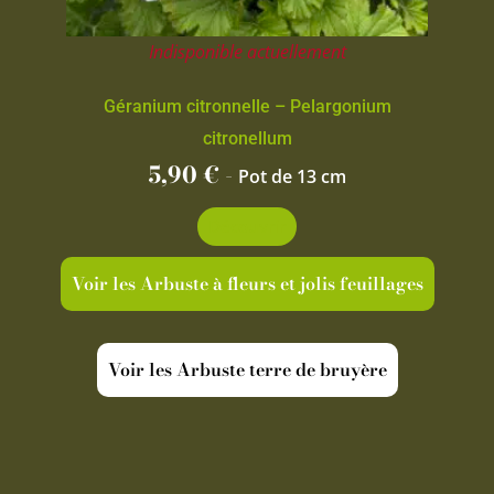
Indisponible actuellement
Géranium citronnelle – Pelargonium
citronellum
5,90
€
-
Pot de 13 cm
Découvrir
Voir les Arbuste à fleurs et jolis feuillages
Voir les Arbuste terre de bruyère