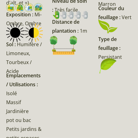
Niveau de soin
d'alt. et +)
Marron
Couleur du
:
Très facile
Exposition :
Mi-
feuillage :
Vert
Distance de
Ombre, Ombre
plantation :
1m
Type de
Sol :
Humifère /
feuillage :
Limoneux,
Persistant
Tourbeux /
Acide
Emplacements
/ Utilisations :
Isolé
Massif
Jardinière
pot ou bac
Petits jardins &