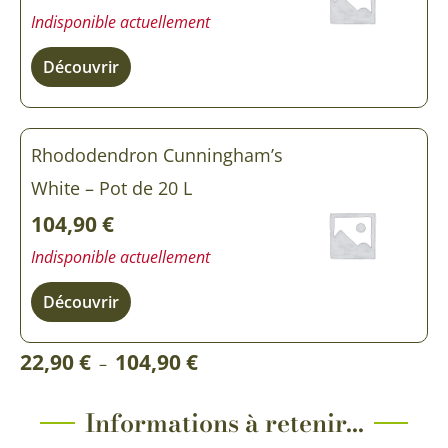
Indisponible actuellement
Découvrir
Rhododendron Cunningham’s
White – Pot de 20 L
104,90
€
Indisponible actuellement
Découvrir
Plage
22,90
€
104,90
€
–
de
prix :
Informations à retenir...
22,90 €