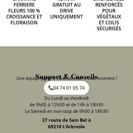
FERRIERE
GRATUIT AU
RENFORCÉS
FLEURS 100 %
DRIVE
POUR
CROISSANCE ET
UNIQUEMENT
VÉGÉTAUX
FLORAISON
ET COLIS
SÉCURISÉS
Support & Conseils
Une équipe prête à vous assister à tout moment !
04 74 01 05 74
Du Lundi au Vendredi
de 9h00 à 12h00 et de 14h à 18h30
Le Samedi en non-stop de 9h00 à 18h30
27 route de Sain Bel à
69210 L’Arbresle