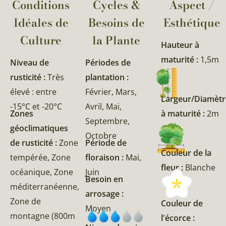
Conditions
Cycles &
Aspect /
Idéales de
Besoins de
Esthétique
Culture
la Plante​
Hauteur à
maturité :
1,5m
Niveau de
Périodes de
rusticité :
Très
plantation :
élevé : entre
Février, Mars,
Largeur/Diamètr
-15°C et -20°C
Avril, Mai,
Zones
à maturité :
2m
Septembre,
géoclimatiques
Octobre
de rusticité :
Zone
Période de
Couleur de la
tempérée, Zone
floraison :
Mai,
fleur :
Blanche
océanique, Zone
Juin
Besoin en
méditerranéenne,
arrosage :
Zone de
Couleur de
Moyen
montagne (800m
l'écorce :