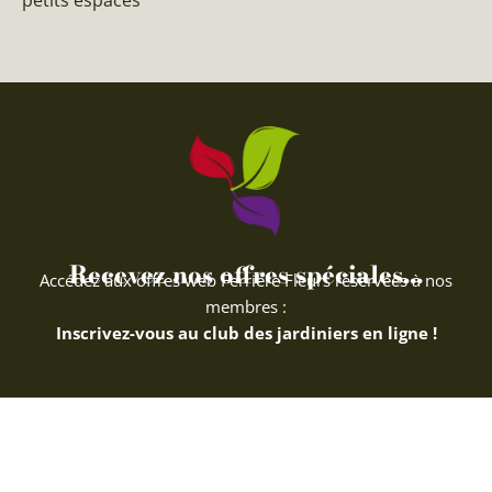
petits espaces
Recevez nos offres spéciales...
Accédez aux offres web Ferriere Fleurs réservées à nos
membres :
Inscrivez-vous au club des jardiniers en ligne !