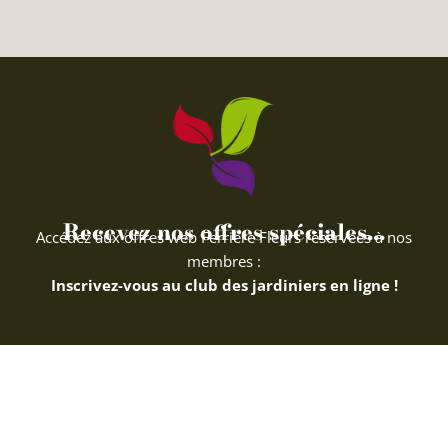
Recevez nos offres spéciales...
Accédez aux offres web Ferriere Fleurs réservées à nos
membres :
Inscrivez-vous au club des jardiniers en ligne !