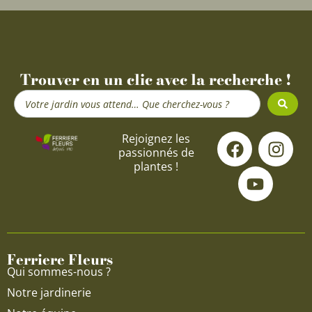
Trouver en un clic avec la recherche !
Search
...
F
Y
I
Rejoignez les
passionnés de
a
o
n
plantes !
c
u
s
e
t
t
b
u
a
o
b
g
o
e
r
Ferriere Fleurs
k
a
Qui sommes-nous ?
m
Notre jardinerie