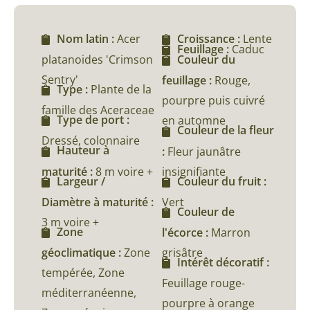
Nom latin :
Acer
Croissance :
Lente
Feuillage :
Caduc
platanoides 'Crimson
Couleur du
Sentry'
feuillage :
Rouge,
Type :
Plante de la
pourpre puis cuivré
famille des Aceraceae
Type de port :
en automne
Couleur de la fleur
Dressé, colonnaire
Hauteur à
:
Fleur jaunâtre
maturité :
8 m voire +
insignifiante
Largeur /
Couleur du fruit :
Diamètre à maturité :
Vert
Couleur de
3 m voire +
Zone
l'écorce :
Marron
géoclimatique :
Zone
grisâtre
Intérêt décoratif :
tempérée, Zone
Feuillage rouge-
méditerranéenne,
pourpre à orange