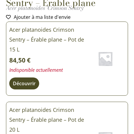
Sentry – Érable plane
Acer platanoides 'Crimson Sentry'
Ajouter à ma liste d'envie
Acer platanoides Crimson
Sentry – Érable plane – Pot de
15 L
84,50
€
Indisponible actuellement
Découvrir
Acer platanoides Crimson
Sentry – Érable plane – Pot de
20 L