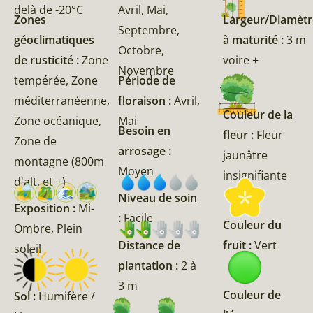
delà de -20°C
Avril, Mai,
Zones
Largeur/Diamètr
Septembre,
géoclimatiques
à maturité :
3 m
Octobre,
de rusticité :
Zone
voire +
Novembre
tempérée, Zone
Période de
méditerranéenne,
floraison :
Avril,
Couleur de la
Zone océanique,
Mai
Besoin en
fleur :
Fleur
Zone de
arrosage :
jaunâtre
montagne (800m
Moyen
insignifiante
d'alt. et +)
Niveau de soin
Exposition :
Mi-
:
Facile
Couleur du
Ombre, Plein
fruit :
Vert
Distance de
soleil
plantation :
2 à
3 m
Couleur de
Sol :
Humifère /