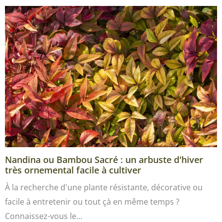
Nandina ou Bambou Sacré : un arbuste d'hiver
très ornemental facile à cultiver
À la recherche d'une plante résistante, décorative ou
facile à entretenir ou tout çà en même temps ?
Connaissez-vous le…