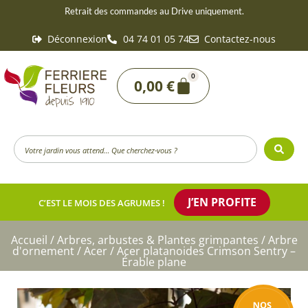
Aller
Retrait des commandes au Drive uniquement.
au
Déconnexion
04 74 01 05 74
Contactez-nous
contenu
0
Panier
0,00
€
Search
...
J’EN PROFITE
C’EST LE MOIS DES AGRUMES !
Accueil
/
Arbres, arbustes & Plantes grimpantes
/
Arbre
d'ornement
/
Acer
/ Acer platanoides Crimson Sentry –
Érable plane