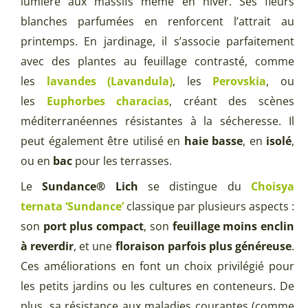
lumière aux massifs même en hiver. Ses fleurs
blanches parfumées en renforcent l’attrait au
printemps. En jardinage, il s’associe parfaitement
avec des plantes au feuillage contrasté, comme
les
lavandes (Lavandula)
, les
Perovskia
, ou
les
Euphorbes characias
, créant des scènes
méditerranéennes résistantes à la sécheresse. Il
peut également être utilisé en
haie basse
, en
isolé
,
ou en
bac
pour les terrasses.
Le
Sundance® Lich
se distingue du
Choisya
ternata ‘Sundance’
classique par plusieurs aspects :
son
port plus compact
, son
feuillage moins enclin
à reverdir
, et une
floraison parfois plus généreuse
.
Ces améliorations en font un choix privilégié pour
les petits jardins ou les cultures en conteneurs. De
plus, sa résistance aux maladies courantes (comme