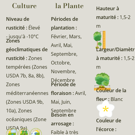
Culture
la Plante​
Hauteur à
maturité :
1,5-2
Niveau de
Périodes de
m
rusticité :
Élevé
plantation :
- jusqu'à -10°C
Février, Mars,
Zones
Avril, Mai,
géoclimatiques de
Largeur/Diamètr
Septembre,
rusticité :
Zones
à maturité :
1,5-2
Octobre,
tempérées (Zones
m
Novembre,
USDA 7b, 8a, 8b),
Décembre
Zones
Période de
Couleur de la
méditerranéennes
floraison :
Avril,
fleur :
Blanc
(Zones USDA 9b,
Mai, Juin,
10a), Zones
Septembre
Besoin en
océaniques (Zone
Couleur de
arrosage :
USDA 9a)
l'écorce :
Faible à très