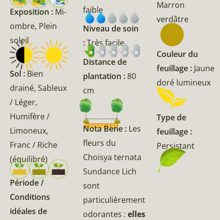
Marron
faible
Exposition :
Mi-
verdâtre
ombre, Plein
Niveau de soin
soleil
:
Très facile
Couleur du
Distance de
feuillage :
Jaune
Sol :
Bien
plantation :
80
doré lumineux
drainé, Sableux
cm
/ Léger,
Humifère /
Type de
Nota Bene :
Les
Limoneux,
feuillage :
fleurs du
Franc / Riche
Persistant
Choisya ternata
(équilibré)
Sundance Lich
Période /
sont
Conditions
particulièrement
idéales de
odorantes :
elles