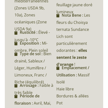
méditerranéennes
feuillage jaune doré
(Zones USDA 9b,
lumineux
10a), Zones
Nota Bene :
Les
océaniques (Zone
fleurs du Choisya
USDA 9a)
ternata Sundance
Rusticité :
Élevé -
Lich sont
jusqu'à -10°C
Exposition :
Mi-
particulièrement
ombre, Plein soleil
odorantes :
elles
Type de sol :
Bien
sentent le zeste
drainé, Sableux /
d'orange
!
Emplacement /
Léger, Humifère /
Limoneux, Franc /
Utilisation :
Massif
Riche (équilibré)
Isolé
Arrosage :
Faible à
Haie libre
très faible
Bordures & allées
Période de
Pot
floraison :
Avril, Mai,