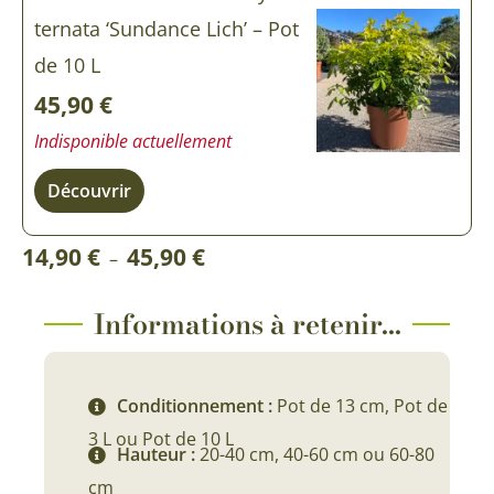
ternata ‘Sundance Lich’ – Pot
de 10 L
45,90
€
Indisponible actuellement
Découvrir
Plage
14,90
€
45,90
€
–
de
prix :
Informations à retenir...
14,90 €
à
Conditionnement :
Pot de 13 cm, Pot de
45,90 €
3 L ou Pot de 10 L
Hauteur :
20-40 cm, 40-60 cm ou 60-80
cm