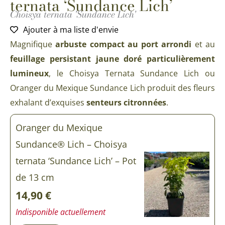
ternata ‘Sundance Lich’
Choisya ternata 'Sundance Lich'
Ajouter à ma liste d'envie
Magnifique
arbuste compact au port arrondi
et au
feuillage persistant jaune doré particulièrement
lumineux
, le Choisya Ternata Sundance Lich ou
Oranger du Mexique Sundance Lich produit des fleurs
exhalant d’exquises
senteurs citronnées
.
Oranger du Mexique
Sundance® Lich – Choisya
ternata ‘Sundance Lich’ – Pot
de 13 cm
14,90
€
Indisponible actuellement