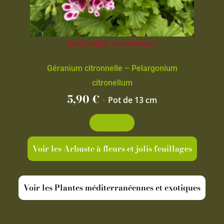
Indisponible actuellement
Géranium citronnelle – Pelargonium
citronellum
5,90
€
-
Pot de 13 cm
Découvrir
Voir les Arbuste à fleurs et jolis feuillages
Voir les Plantes méditerranéennes et exotiques