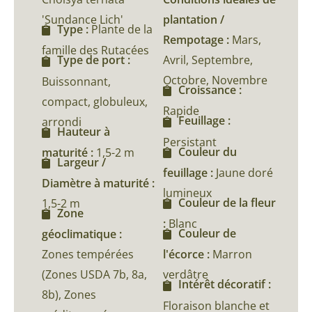
'Sundance Lich'
plantation /
Type :
Plante de la
Rempotage :
Mars,
famille des Rutacées
Avril, Septembre,
Type de port :
Octobre, Novembre
Buissonnant,
Croissance :
compact, globuleux,
Rapide
Feuillage :
arrondi
Hauteur à
Persistant
Couleur du
maturité :
1,5-2 m
Largeur /
feuillage :
Jaune doré
Diamètre à maturité :
lumineux
Couleur de la fleur
1,5-2 m
Zone
:
Blanc
Couleur de
géoclimatique :
Zones tempérées
l'écorce :
Marron
(Zones USDA 7b, 8a,
verdâtre
Intérêt décoratif :
8b), Zones
Floraison blanche et