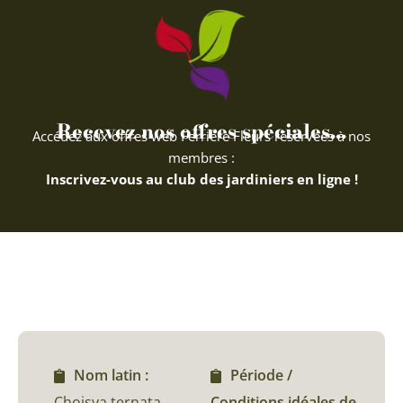
Recevez nos offres spéciales...
Accédez aux offres web Ferriere Fleurs réservées à nos
membres :
Inscrivez-vous au club des jardiniers en ligne !
Nom latin :
Période /
Choisya ternata
Conditions idéales de