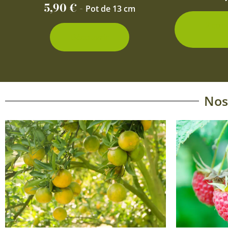
5,90
€
-
Pot de 13 cm
2 con
d
Découvrir
Nos