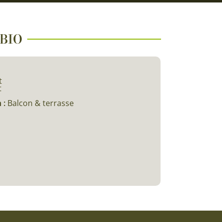
 BIO
t
t
 :
Balcon & terrasse