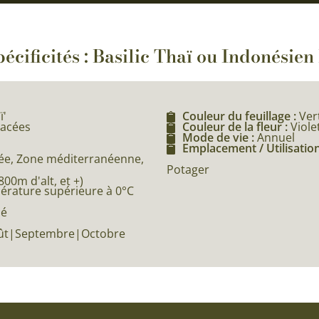
écificités : Basilic Thaï ou Indonésien
ï'
Couleur du feuillage :
Ver
iacées
Couleur de la fleur :
Viole
Mode de vie :
Annuel
Emplacement / Utilisation
e, Zone méditerranéenne,
Potager
0m d'alt, et +)
pérature supérieure à 0°C
né
Août|Septembre|Octobre