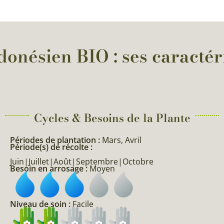
donésien BIO : ses caractér
Cycles & Besoins de la Plante​
Périodes de plantation :
Mars, Avril
Période(s) de récolte :
Juin|Juillet|Août|Septembre|Octobre
Besoin en arrosage :
Moyen
Niveau de soin :
Facile