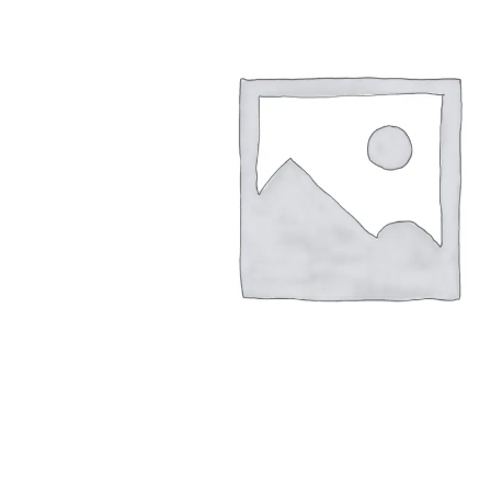
Arbustes de terre de bruyère
Plantes v
Plantes Grimpantes
Plantes v
Arbres fruitiers
Plantes v
Conifères
Plantes v
Plantes méditerranéennes et exotiques
Plantes vi
Rosiers
Plantes vi
remarqua
Plantes vi
Lavande 
Graminé