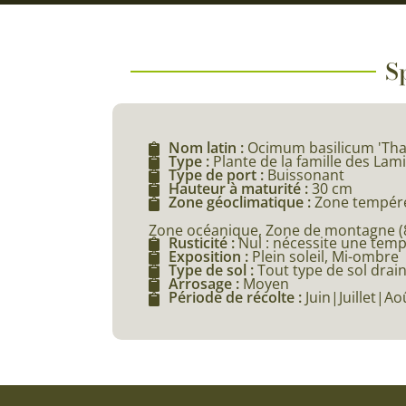
Sp
Nom latin :
Ocimum basilicum 'Tha
Type :
Plante de la famille des Lam
Type de port :
Buissonant
Hauteur à maturité :
30 cm
Zone géoclimatique :
Zone tempéré
Zone océanique, Zone de montagne (80
Rusticité :
Nul : nécessite une tem
Exposition :
Plein soleil, Mi-ombre
Type de sol :
Tout type de sol drai
Arrosage :
Moyen
Période de récolte :
Juin|Juillet|