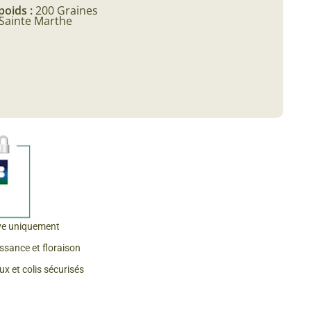
poids :
200 Graines
Sainte Marthe
 & Graines Spéciales Fraîcheur
 fleurs de A à Z
u Potager
ve uniquement
issance et floraison
x et colis sécurisés