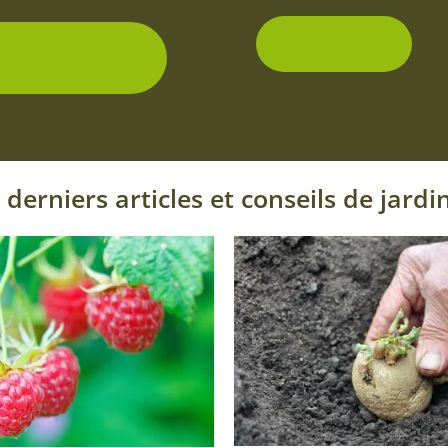
du
produit
Découvrir
ditionnements
isponibles
 derniers articles et conseils de jardi