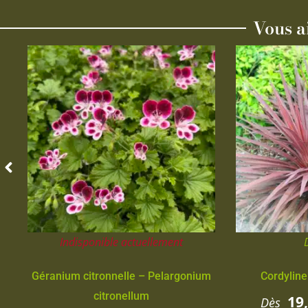
Vous a
Indisponible actuellement
Géranium citronnelle – Pelargonium
Cordyline
citronellum
19
Dès