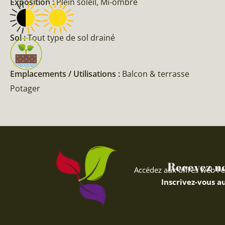
Exposition :
Plein soleil, Mi-ombre
Sol :
Tout type de sol drainé
Emplacements / Utilisations :
Balcon & terrasse
Potager
Recevez nos
Accédez aux offres web Fe
Inscrivez-vous au