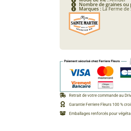
Nombre de graines ou 
Rosiers à grosses fleurs
Marques :
La Ferme de 
Semences
d’Antan
Rosiers parfumés
Bulbes de
Rosiers grimpants
Bulbes d
Retrait de votre commande au Dri
Garantie Ferriere Fleurs 100 % cro
Emballages renforcés pour végétau