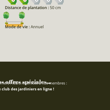
Distance de plantation :
50 cm
Mode de vie :
Annuel
 offres spéciales...
rriere Fleurs réservées à nos membres :
 club des jardiniers en ligne !