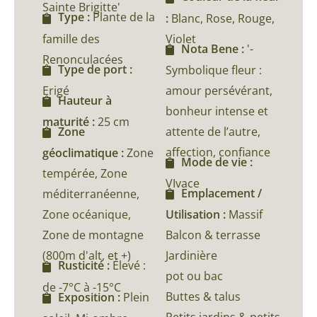
Sainte Brigitte'
Type :
Plante de la
:
Blanc, Rose, Rouge,
famille des
Violet
Nota Bene :
'-
Renonculacées
Type de port :
Symbolique fleur :
Erigé
amour persévérant,
Hauteur à
bonheur intense et
maturité :
25 cm
attente de l’autre,
Zone
affection, confiance
géoclimatique :
Zone
Mode de vie :
tempérée, Zone
VIvace
Emplacement /
méditerranéenne,
Zone océanique,
Utilisation :
Massif
Zone de montagne
Balcon & terrasse
(800m d'alt, et +)
Jardinière
Rusticité :
Élevé :
pot ou bac
de -7°C à -15°C
Buttes & talus
Exposition :
Plein