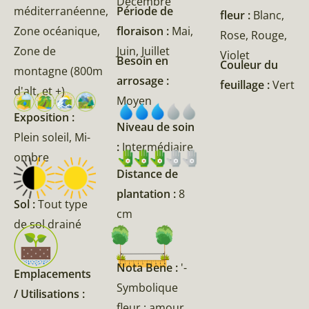
Décembre
méditerranéenne,
Période de
fleur :
Blanc,
Zone océanique,
floraison :
Mai,
Rose, Rouge,
Zone de
Juin, Juillet
Violet
Besoin en
Couleur du
montagne (800m
arrosage :
feuillage :
Vert
d'alt, et +)
Moyen
Exposition :
Niveau de soin
Plein soleil, Mi-
:
Intermédiaire
ombre
Distance de
plantation :
8
Sol :
Tout type
cm
de sol drainé
Nota Bene :
'-
Emplacements
Symbolique
/ Utilisations :
fleur : amour