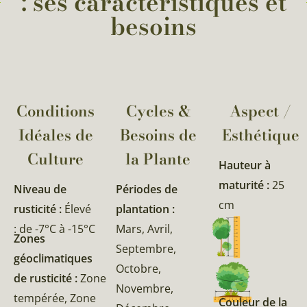
: ses caractéristiques et
besoins
Conditions
Cycles &
Aspect /
Idéales de
Besoins de
Esthétique
Culture
la Plante​
Hauteur à
maturité :
25
Niveau de
Périodes de
cm
rusticité :
Élevé
plantation :
: de -7°C à -15°C
Mars, Avril,
Zones
Septembre,
géoclimatiques
Octobre,
de rusticité :
Zone
Novembre,
tempérée, Zone
Couleur de la