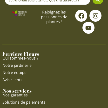
...
F
Y
I
Rejoignez les
passionnés de
a
o
n
plantes !
c
u
s
e
t
t
b
u
a
o
b
g
o
e
r
Ferriere Fleurs
k
a
Qui sommes-nous ?
m
Notre jardinerie
Notre équipe
Avis clients
Nos services
Nos garanties
Solutions de paiements