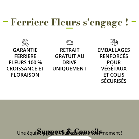
Ferriere Fleurs s'engage !
GARANTIE
RETRAIT
EMBALLAGES
FERRIERE
GRATUIT AU
RENFORCÉS
FLEURS 100 %
DRIVE
POUR
CROISSANCE ET
UNIQUEMENT
VÉGÉTAUX
FLORAISON
ET COLIS
SÉCURISÉS
Support & Conseils
Une équipe prête à vous assister à tout moment !