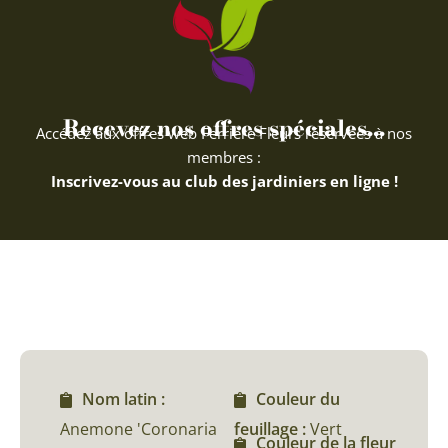
Recevez nos offres spéciales...
Accédez aux offres web Ferriere Fleurs réservées à nos
membres :
Inscrivez-vous au club des jardiniers en ligne !
Nom latin :
Couleur du
Anemone 'Coronaria
feuillage :
Vert
Couleur de la fleur