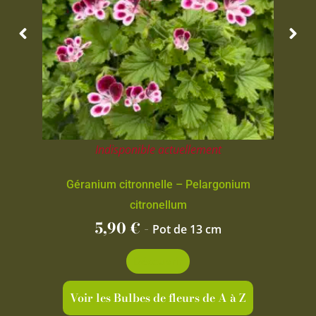
Indisponible actuellement
Géranium citronnelle – Pelargonium
citronellum
5,90
€
-
Pot de 13 cm
Découvrir
Voir les Bulbes de fleurs de A à Z