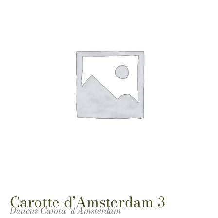
Carotte d’Amsterdam 3
Daucus Carota 'd'Amsterdam'