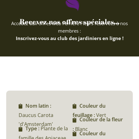
Recevez nos offres spéciales...
Accédez aux offres web Ferriere Fleurs réservées à nos
membres :
Inscrivez-vous au club des jardiniers en ligne !
Nom latin :
Couleur du
Daucus Carota
feuillage :
Vert
Couleur de la fleur
'd'Amsterdam'
Type :
Plante de la
:
Blanc
Couleur du
famille des Apiaceae