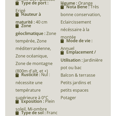
Type de port :
légume :
Orange
Nota Bene :
Très
Erigé
Hauteur à
bonne conservation,
maturité :
40 cm
Eclaircissement
Zone
nécéssaire à la
géoclimatique :
Zone
montée
Mode de vie :
tempérée, Zone
méditerranéenne,
Annuel
Emplacement /
Zone océanique,
Utilisation :
Jardinière
Zone de montagne
pot ou bac
(800m d'alt, et +)
Rusticité :
Nul :
Balcon & terrasse
nécessite une
Petits jardins et
température
petits espaces
supérieure à 0°C
Potager
Exposition :
Plein
soleil, Mi-ombre
Type de sol :
Franc