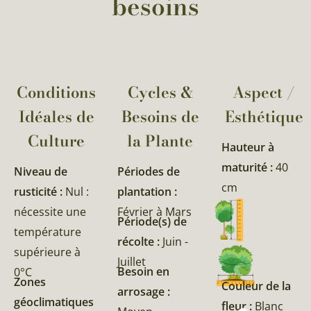
besoins
Conditions
Cycles &
Aspect /
Idéales de
Besoins de
Esthétique
Culture
la Plante​
Hauteur à
maturité :
40
Niveau de
Périodes de
cm
rusticité :
Nul :
plantation :
nécessite une
Février à Mars
Période(s) de
température
récolte :
Juin -
supérieure à
Juillet
Besoin en
0°C
Zones
Couleur de la
arrosage :
géoclimatiques
fleur :
Blanc