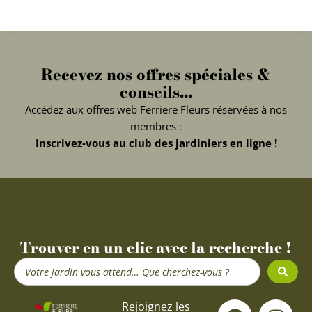
Recevez nos offres spéciales &
conseils...
Accédez aux offres web Ferriere Fleurs réservées à nos
membres :
Inscrivez-vous au club des jardiniers en ligne !
Trouver en un clic avec la recherche !
Search
...
F
Y
I
Rejoignez les