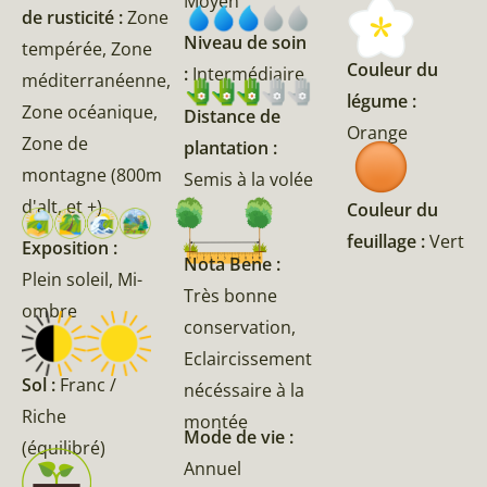
Moyen
de rusticité :
Zone
Niveau de soin
tempérée, Zone
Couleur du
:
Intermédiaire
méditerranéenne,
légume :
Zone océanique,
Distance de
Orange
Zone de
plantation :
montagne (800m
Semis à la volée
d'alt, et +)
Couleur du
feuillage :
Vert
Exposition :
Nota Bene :
Plein soleil, Mi-
Très bonne
ombre
conservation,
Eclaircissement
Sol :
Franc /
nécéssaire à la
Riche
montée
Mode de vie :
(équilibré)
Annuel