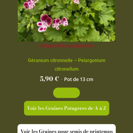
Indisponible actuellement
Géranium citronnelle – Pelargonium
citronellum
5,90
€
-
Pot de 13 cm
Découvrir
Voir les Graines Potageres de A à Z
Voir les Graines pour semis de printemps