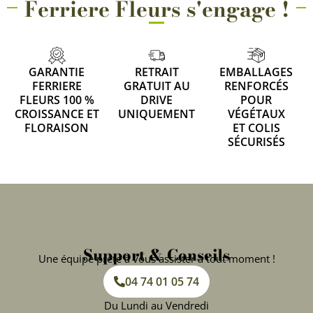
Ferriere Fleurs s'engage !
GARANTIE
RETRAIT
EMBALLAGES
FERRIERE
GRATUIT AU
RENFORCÉS
FLEURS 100 %
DRIVE
POUR
CROISSANCE ET
UNIQUEMENT
VÉGÉTAUX
FLORAISON
ET COLIS
SÉCURISÉS
Support & Conseils
Une équipe prête à vous assister à tout moment !
04 74 01 05 74
Du Lundi au Vendredi