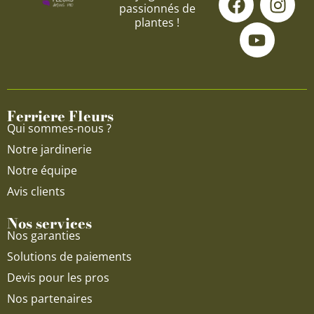
passionnés de
a
o
n
plantes !
c
u
s
e
t
t
b
u
a
o
b
g
o
e
r
Ferriere Fleurs
k
a
Qui sommes-nous ?
m
Notre jardinerie
Notre équipe
Avis clients
Nos services
Nos garanties
Solutions de paiements
Devis pour les pros
Nos partenaires