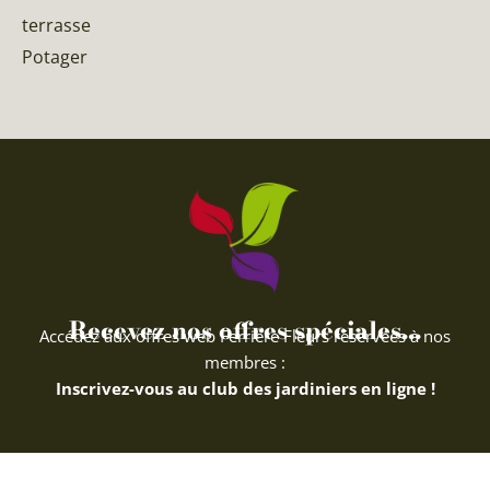
terrasse
Potager
Recevez nos offres spéciales...
Accédez aux offres web Ferriere Fleurs réservées à nos
membres :
Inscrivez-vous au club des jardiniers en ligne !