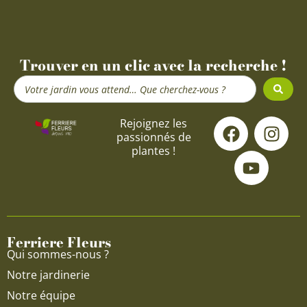
Trouver en un clic avec la recherche !
Search
...
F
Y
I
Rejoignez les
passionnés de
a
o
n
plantes !
c
u
s
e
t
t
b
u
a
o
b
g
o
e
r
Ferriere Fleurs
k
a
Qui sommes-nous ?
m
Notre jardinerie
Notre équipe