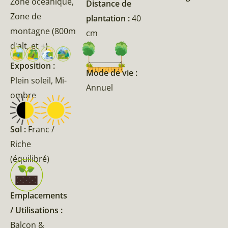
Zone océanique,
Distance de
Zone de
plantation :
40
montagne (800m
cm
d'alt, et +)
Exposition :
Mode de vie :
Plein soleil, Mi-
Annuel
ombre
Sol :
Franc /
Riche
(équilibré)
Emplacements
/ Utilisations :
Balcon &