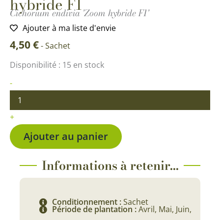
hybride F1
Cichorium endivia 'Zoom hybride F1'
Ajouter à ma liste d'envie
4,50
€
-
Sachet
quantité
Disponibilité :
15 en stock
de
Chicorée
-
endive
Zoom
hybride
+
F1
Ajouter au panier
Informations à retenir...
Conditionnement :
Sachet
Période de plantation :
Avril, Mai, Juin,