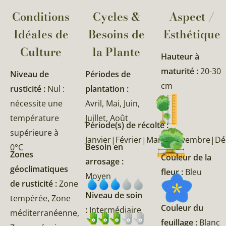
Conditions
Cycles &
Aspect /
Idéales de
Besoins de
Esthétique
Culture
la Plante​
Hauteur à
maturité :
20-30
Niveau de
Périodes de
cm
rusticité :
Nul :
plantation :
nécessite une
Avril, Mai, Juin,
température
Juillet, Août
Période(s) de récolte :
supérieure à
Janvier|Février|Mars|Novembre|D
Besoin en
0°C
Zones
Couleur de la
arrosage :
géoclimatiques
fleur :
Bleu
Moyen
de rusticité :
Zone
Niveau de soin
tempérée, Zone
Couleur du
:
Intermédiaire
méditerranéenne,
feuillage :
Blanc