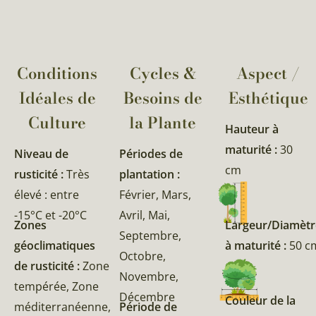
Conditions
Cycles &
Aspect /
Idéales de
Besoins de
Esthétique
Culture
la Plante​
Hauteur à
maturité :
30
Niveau de
Périodes de
cm
rusticité :
Très
plantation :
élevé : entre
Février, Mars,
-15°C et -20°C
Avril, Mai,
Zones
Largeur/Diamètr
Septembre,
géoclimatiques
à maturité :
50 c
Octobre,
de rusticité :
Zone
Novembre,
tempérée, Zone
Décembre
Couleur de la
méditerranéenne,
Période de