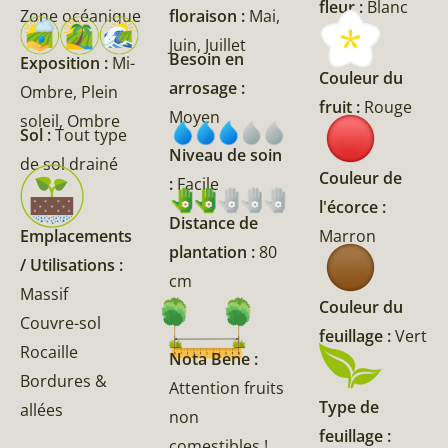
fleur :
Blanc
Zone océanique
floraison :
Mai,
Juin, Juillet
Besoin en
Exposition :
Mi-
Couleur du
arrosage :
Ombre, Plein
fruit :
Rouge
Moyen
soleil, Ombre
Sol :
Tout type
Niveau de soin
de sol drainé
Couleur de
:
Facile
l'écorce :
Distance de
Marron
Emplacements
plantation :
80
/ Utilisations :
cm
Massif
Couleur du
Couvre-sol
feuillage :
Vert
Rocaille
Nota Bene :
Bordures &
Attention fruits
Type de
allées
non
feuillage :
comestibles !