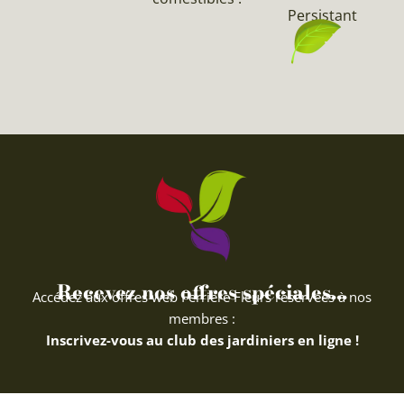
Persistant
Recevez nos offres spéciales...
Accédez aux offres web Ferriere Fleurs réservées à nos
membres :
Inscrivez-vous au club des jardiniers en ligne !