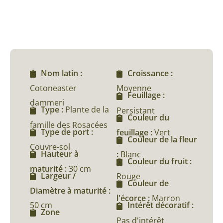
Nom latin :
Croissance :
Cotoneaster
Moyenne
Feuillage :
dammeri
Type :
Plante de la
Persistant
Couleur du
famille des Rosacées
Type de port :
feuillage :
Vert
Couleur de la fleur
Couvre-sol
Hauteur à
:
Blanc
Couleur du fruit :
maturité :
30 cm
Largeur /
Rouge
Couleur de
Diamètre à maturité :
l'écorce :
Marron
50 cm
Intérêt décoratif :
Zone
Pas d'intérêt