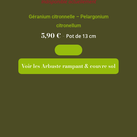
Indisponible actuellement
Géranium citronnelle – Pelargonium
citronellum
5,90
€
-
Pot de 13 cm
Découvrir
Voir les Arbuste rampant & couvre sol