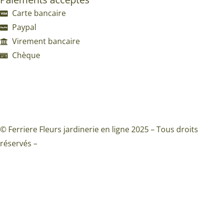
Carte bancaire
Paypal
Virement bancaire
Chèque
Mentions légales
|
Politique de confidentialité
|
Conditions
Générales de Ventes
© Ferriere Fleurs jardinerie en ligne 2025 – Tous droits
réservés –
DIGICOM-IT