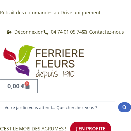
Aller
au
Retrait des commandes au Drive uniquement.
contenu
Déconnexion
04 74 01 05 74
Contactez-nous
0
Panier
0,00
€
Search
...
C’EST LE MOIS DES AGRUMES !
J’EN PROFITE