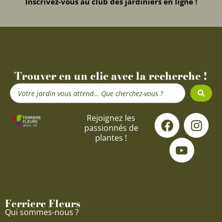
Inscrivez-vous au club des jardiniers en ligne !
Trouver en un clic avec la recherche !
Search
...
F
Y
I
Rejoignez les
passionnés de
a
o
n
plantes !
c
u
s
e
t
t
b
u
a
o
b
g
o
e
r
Ferriere Fleurs
k
a
Qui sommes-nous ?
m