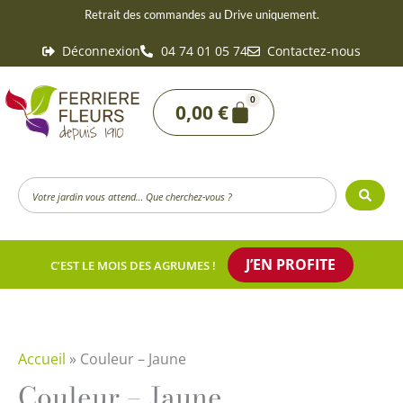
Aller
Retrait des commandes au Drive uniquement.
au
Déconnexion
04 74 01 05 74
Contactez-nous
contenu
0
Panier
0,00
€
Search
...
J’EN PROFITE
C’EST LE MOIS DES AGRUMES !
Accueil
»
Couleur – Jaune
Couleur – Jaune