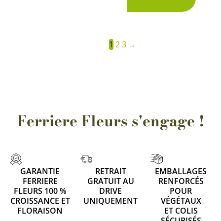
produit
produi
1
2
3
→
Ferriere Fleurs s'engage !
GARANTIE
RETRAIT
EMBALLAGES
FERRIERE
GRATUIT AU
RENFORCÉS
FLEURS 100 %
DRIVE
POUR
CROISSANCE ET
UNIQUEMENT
VÉGÉTAUX
FLORAISON
ET COLIS
SÉCURISÉS