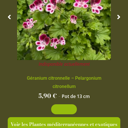
Indisponible actuellement
Géranium citronnelle – Pelargonium
citronellum
5,90
€
-
Pot de 13 cm
Découvrir
Voir les Plantes méditerranéennes et exotiques