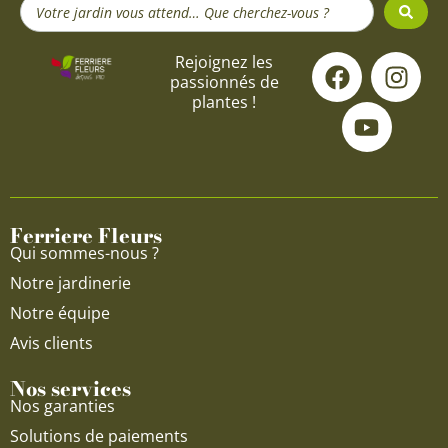
Search
...
F
Y
I
Rejoignez les
passionnés de
a
o
n
plantes !
c
u
s
e
t
t
b
u
a
o
b
g
o
e
r
Ferriere Fleurs
k
a
Qui sommes-nous ?
m
Notre jardinerie
Notre équipe
Avis clients
Nos services
Nos garanties
Solutions de paiements