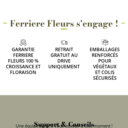
Ferriere Fleurs s'engage !
GARANTIE
RETRAIT
EMBALLAGES
FERRIERE
GRATUIT AU
RENFORCÉS
FLEURS 100 %
DRIVE
POUR
CROISSANCE ET
UNIQUEMENT
VÉGÉTAUX
FLORAISON
ET COLIS
SÉCURISÉS
Support & Conseils
Une équipe prête à vous assister à tout moment !