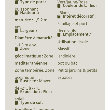
Type de port :
Vert/Jaune/Rose
Couleur de la fleur
Buissonnant
Hauteur à
:
Blanc
Intérêt décoratif :
maturité :
1,5-2 m
Feuillage et port
env.
Largeur /
décoratifs
Emplacement /
Diamètre à maturité :
Utilisation :
Isolé
1-1,5 m env.
Zone
Massif
géoclimatique :
Zone
Jardinière
méditerranéenne,
pot ou bac
Zone tempérée, Zone
Petits jardins & petits
océanique
espaces
Rusticité :
Moyen :
de -2°C à -7°C
Exposition :
Plein
soleil
Type de sol :
Humifère / Limoneux,