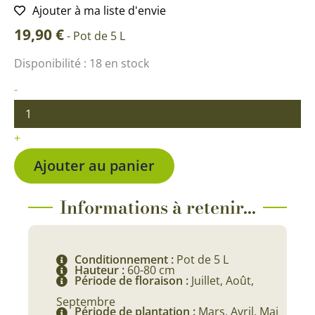
Ajouter à ma liste d'envie
19,90
€
-
Pot de 5 L
quantité
Disponibilité :
18 en stock
de
Cordyline
-
australis
Peko
+
Ajouter au panier
Informations à retenir...
Conditionnement :
Pot de 5 L
Hauteur :
60-80 cm
Période de floraison :
Juillet, Août,
Septembre
Période de plantation :
Mars, Avril, Mai