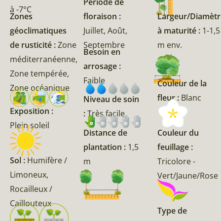
Période de
à -7°C
Zones
floraison :
Largeur/Diamètr
géoclimatiques
Juillet, Août,
à maturité :
1-1,5
de rusticité :
Zone
Septembre
m env.
Besoin en
méditerranéenne,
arrosage :
Zone tempérée,
Faible
Couleur de la
Zone océanique
fleur :
Blanc
Niveau de soin
Exposition :
:
Très facile
Plein soleil
Couleur du
Distance de
feuillage :
plantation :
1,5
Sol :
Humifère /
Tricolore -
m
Limoneux,
Vert/Jaune/Rose
Rocailleux /
Caillouteux
Type de