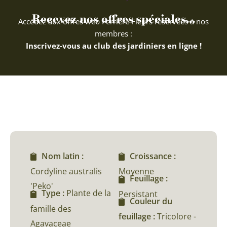
Recevez nos offres spéciales...
Accédez aux offres web Ferriere Fleurs réservées à nos
membres :
Inscrivez-vous au club des jardiniers en ligne !
Nom latin :
Croissance :
Cordyline australis
Moyenne
Feuillage :
'Peko'
Type :
Plante de la
Persistant
Couleur du
famille des
feuillage :
Tricolore -
Agavaceae