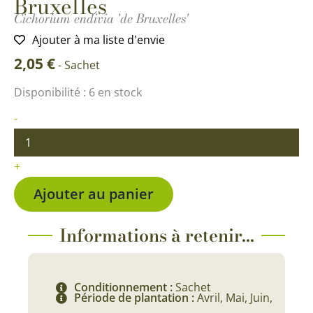
Bruxelles
Cichorium endivia 'de Bruxelles'
Ajouter à ma liste d'envie
2,05
€
-
Sachet
quantité
Disponibilité :
6 en stock
de
Endive
-
Chicorée
de
Bruxelles
+
Ajouter au panier
Informations à retenir...
Conditionnement :
Sachet
Période de plantation :
Avril, Mai, Juin,