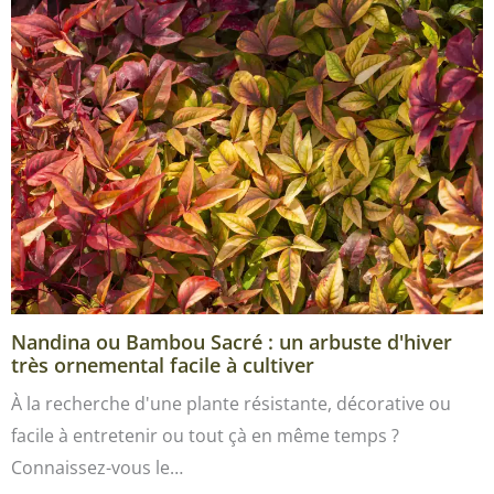
Nandina ou Bambou Sacré : un arbuste d'hiver
très ornemental facile à cultiver
À la recherche d'une plante résistante, décorative ou
facile à entretenir ou tout çà en même temps ?
Connaissez-vous le…