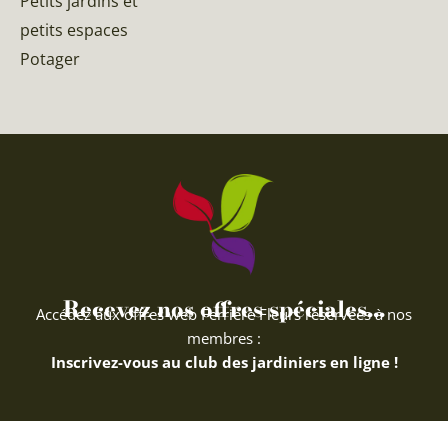
Petits jardins et
petits espaces
Potager
Recevez nos offres spéciales...
Accédez aux offres web Ferriere Fleurs réservées à nos
membres :
Inscrivez-vous au club des jardiniers en ligne !