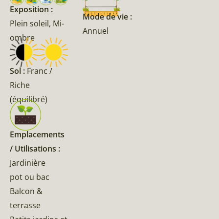
Exposition :
Mode de vie :
Plein soleil, Mi-
Annuel
ombre
Sol :
Franc /
Riche
(équilibré)
Emplacements
/ Utilisations :
Jardinière
pot ou bac
Balcon &
terrasse