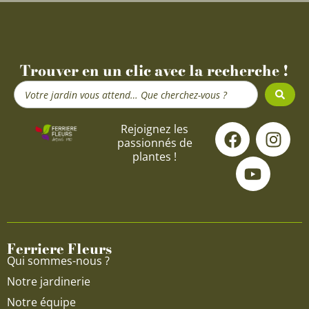
Trouver en un clic avec la recherche !
Search
...
F
Y
I
Rejoignez les
passionnés de
a
o
n
plantes !
c
u
s
e
t
t
b
u
a
o
b
g
o
e
r
Ferriere Fleurs
k
a
Qui sommes-nous ?
m
Notre jardinerie
Notre équipe