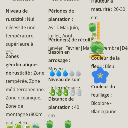
Hauteur à
maturité :
20-30
Niveau de
Périodes de
cm
rusticité :
Nul :
plantation :
nécessite une
Avril, Mai, Juin,
température
Juillet, Août
Période(s) de récolte :
supérieure à
Janvier|Février|Mars|Novembre|D
Besoin en
0°C
Zones
Couleur de la
arrosage :
géoclimatiques
fleur :
Bleu
Moyen
de rusticité :
Zone
Niveau de soin
tempérée, Zone
Couleur du
:
Intermédiaire
méditerranéenne,
feuillage :
Zone océanique,
Distance de
Bicolore -
Zone de
plantation :
40
Blanc/Jaune
montagne (800m
cm
d'alt, et +)