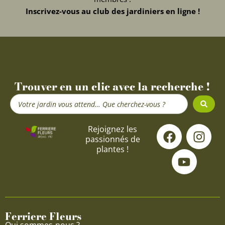
Inscrivez-vous au club des jardiniers en ligne !
Trouver en un clic avec la recherche !
Search
...
F
Y
I
Rejoignez les
passionnés de
a
o
n
plantes !
c
u
s
e
t
t
b
u
a
o
b
g
o
e
r
Ferriere Fleurs
k
a