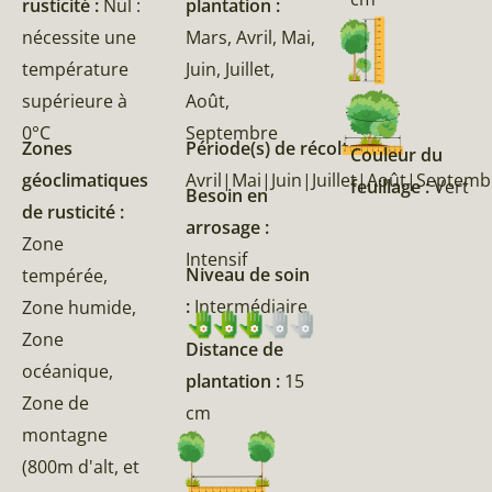
rusticité :
Nul :
plantation :
nécessite une
Mars, Avril, Mai,
température
Juin, Juillet,
supérieure à
Août,
0°C
Septembre
Zones
Période(s) de récolte :
Couleur du
géoclimatiques
Avril|Mai|Juin|Juillet|Août|Septem
feuillage :
Vert
Besoin en
de rusticité :
arrosage :
Zone
Intensif
Niveau de soin
tempérée,
:
Intermédiaire
Zone humide,
Zone
Distance de
océanique,
plantation :
15
Zone de
cm
montagne
(800m d'alt, et