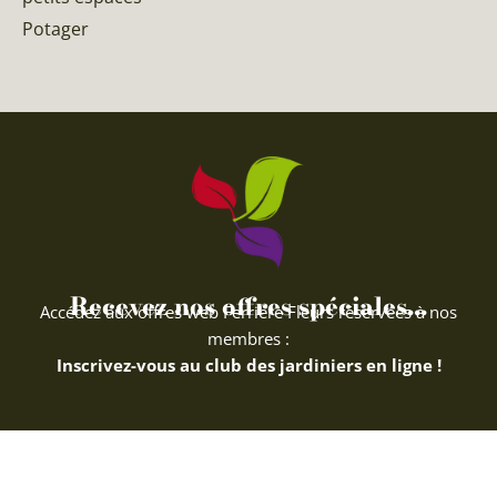
Potager
Recevez nos offres spéciales...
Accédez aux offres web Ferriere Fleurs réservées à nos
membres :
Inscrivez-vous au club des jardiniers en ligne !