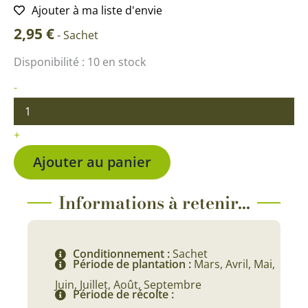
Ajouter à ma liste d'envie
2,95
€
-
Sachet
quantité
Disponibilité :
10 en stock
de
Cresson
-
Alenois
commun
+
Ajouter au panier
Informations à retenir...
Conditionnement :
Sachet
Période de plantation :
Mars, Avril, Mai,
Juin, Juillet, Août, Septembre
Période de récolte :