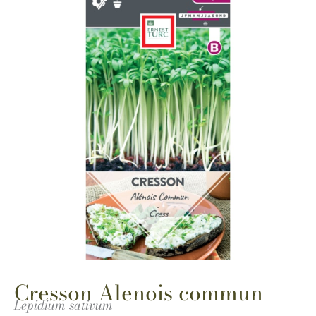
Cresson Alenois commun
Lepidium sativum