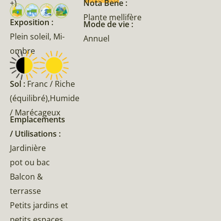
Nota Bene :
+)
Plante mellifère
Exposition :
Mode de vie :
Plein soleil, Mi-
Annuel
ombre
Sol :
Franc / Riche
(équilibré),Humide
/ Marécageux
Emplacements
/ Utilisations :
Jardinière
pot ou bac
Balcon &
terrasse
Petits jardins et
petits espaces