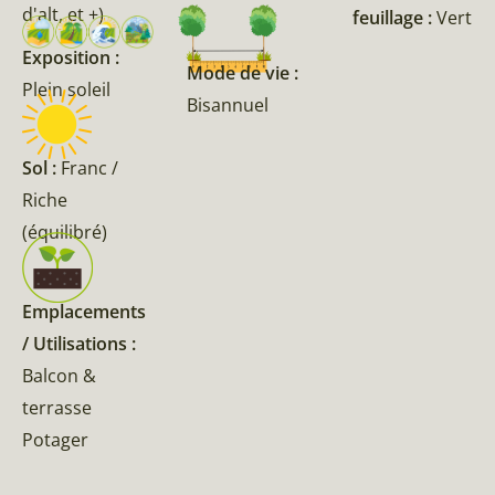
d'alt, et +)
feuillage :
Vert
Exposition :
Mode de vie :
Plein soleil
Bisannuel
Sol :
Franc /
Riche
(équilibré)
Emplacements
/ Utilisations :
Balcon &
terrasse
Potager