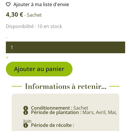
Ajouter à ma liste d'envie
4,30
€
-
Sachet
quantité
Disponibilité :
10 en stock
de
Betterave
-
d'Égypte
BIO
+
Ajouter au panier
Informations à retenir...
Conditionnement :
Sachet
Période de plantation :
Mars, Avril, Mai,
Juin
Période de récolte :