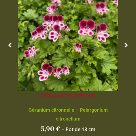
Indisponible actuellement
Géranium citronnelle – Pelargonium
citronellum
5,90
€
-
Pot de 13 cm