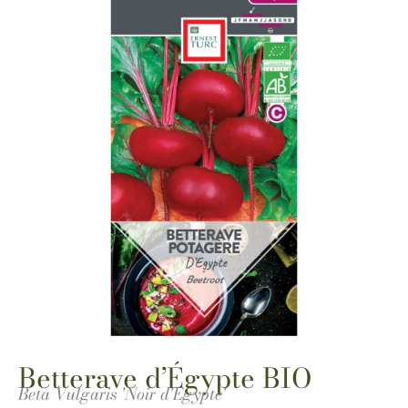
Betterave d’Égypte BIO
Beta Vulgaris 'Noir d'Egypte'