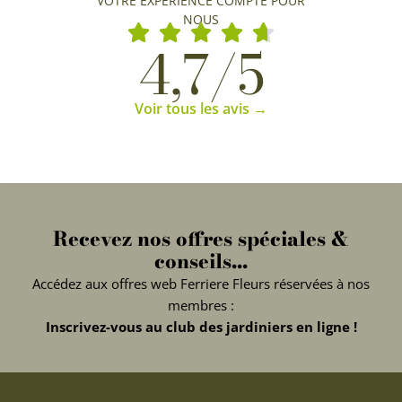
VOTRE EXPÉRIENCE COMPTE POUR
NOUS
4,7/5
Voir tous les avis →
Recevez nos offres spéciales &
conseils...
Accédez aux offres web Ferriere Fleurs réservées à nos
membres :
Inscrivez-vous au club des jardiniers en ligne !