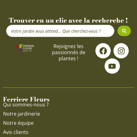
Trouver en un clic avec la recherche !
Search
...
F
Y
I
Rejoignez les
passionnés de
a
o
n
plantes !
c
u
s
e
t
t
b
u
a
o
b
g
o
e
r
Ferriere Fleurs
k
a
Qui sommes-nous ?
m
Notre jardinerie
Notre équipe
Avis clients