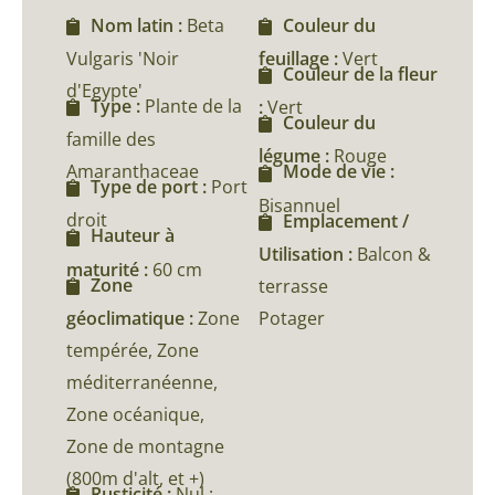
Nom latin :
Beta
Couleur du
Vulgaris 'Noir
feuillage :
Vert
Couleur de la fleur
d'Egypte'
Type :
Plante de la
:
Vert
Couleur du
famille des
légume :
Rouge
Amaranthaceae
Mode de vie :
Type de port :
Port
Bisannuel
droit
Emplacement /
Hauteur à
Utilisation :
Balcon &
maturité :
60 cm
Zone
terrasse
géoclimatique :
Zone
Potager
tempérée, Zone
méditerranéenne,
Zone océanique,
Zone de montagne
(800m d'alt, et +)
Rusticité :
Nul :