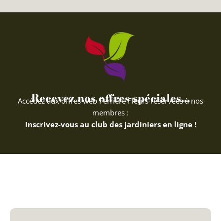
Recevez nos offres spéciales...
Accédez aux offres web Ferriere Fleurs réservées à nos
membres :
Inscrivez-vous au club des jardiniers en ligne !