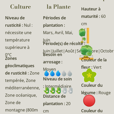
Culture
la Plante​
Hauteur à
maturité :
60
Niveau de
Périodes de
cm
rusticité :
Nul :
plantation :
nécessite une
Mars, Avril, Mai,
température
Juin
Période(s) de récolte :
supérieure à
Juin|Juillet|Août|Septembre|Octob
Besoin en
0°C
Zones
Couleur de la
arrosage :
géoclimatiques
fleur :
Vert
Moyen
de rusticité :
Zone
Niveau de soin
tempérée, Zone
Couleur du
:
Intermédiaire
méditerranéenne,
légume :
Rouge
Zone océanique,
Distance de
Zone de
plantation :
20
montagne (800m
Couleur du
cm