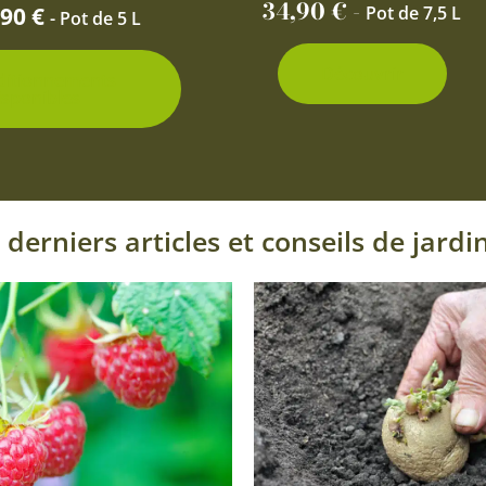
page
34,90
€
-
,90
€
Pot de 7,5 L
- Pot de 5 L
du
produit
Découvrir
ditionnements
isponibles
 derniers articles et conseils de jardi