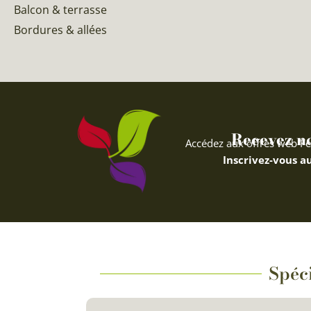
Balcon & terrasse
Bordures & allées
Recevez nos
Accédez aux offres web Fe
Inscrivez-vous au
Spéc