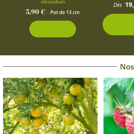
citronellum
19
Dès
5,90
€
-
Pot de 13 cm
2 con
d
Découvrir
Nos