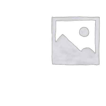
Arbustes de terre de bruyère
Plantes v
Plantes Grimpantes
Plantes v
Arbres fruitiers
Plantes v
Conifères
Plantes v
Plantes méditerranéennes et exotiques
Plantes vi
Rosiers
Plantes vi
remarqua
Plantes vi
Lavande 
Graminé