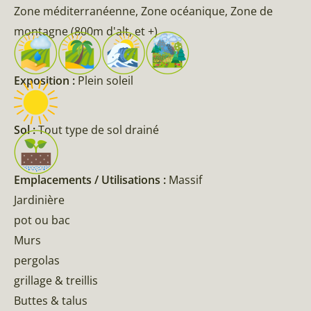
Zone méditerranéenne, Zone océanique, Zone de
montagne (800m d'alt, et +)
Exposition :
Plein soleil
Sol :
Tout type de sol drainé
Emplacements / Utilisations :
Massif
Jardinière
pot ou bac
Murs
pergolas
grillage & treillis
Buttes & talus