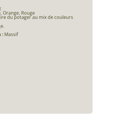
t
e, Orange, Rouge
aire du potager au mix de couleurs
e.
 :
Massif