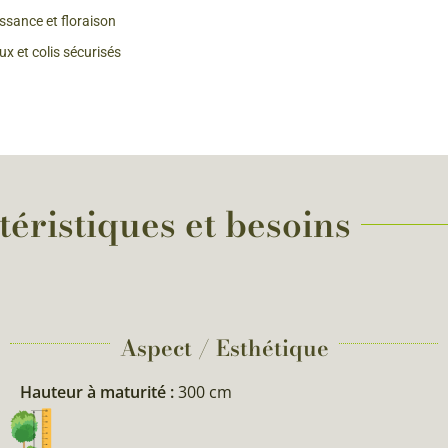
issance et floraison
 & Graines Spéciales Fraîcheur
x et colis sécurisés
 fleurs de A à Z
u Potager
éristiques et besoins
Aspect / Esthétique
Hauteur à maturité :
300 cm