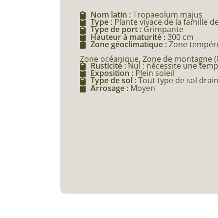
Nom latin :
Tropaeolum majus
Type :
Plante vivace de la famille 
Type de port :
Grimpante
Hauteur à maturité :
300 cm
Zone géoclimatique :
Zone tempéré
Zone océanique, Zone de montagne (80
Rusticité :
Nul : nécessite une tem
Exposition :
Plein soleil
Type de sol :
Tout type de sol drai
Arrosage :
Moyen