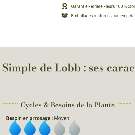
Rosiers à grosses fleurs
Garantie Ferriere Fleurs 100 % cro
Semences
d’Antan
Emballages renforcés pour végétau
Rosiers parfumés
Bulbes de
Rosiers grimpants
Bulbes d
imple de Lobb : ses caract
Cycles & Besoins de la Plante​
Besoin en arrosage :
Moyen