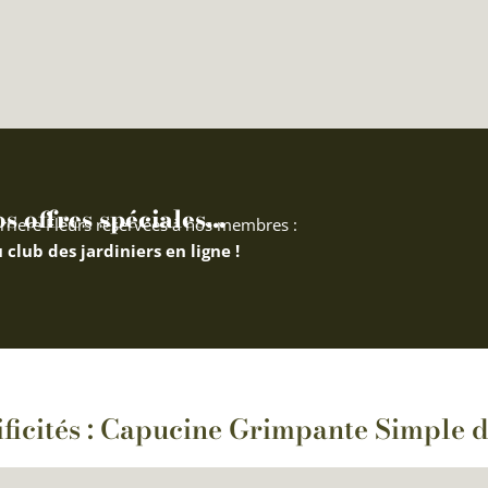
 offres spéciales...
rriere Fleurs réservées à nos membres :
 club des jardiniers en ligne !
ificités : Capucine Grimpante Simple 