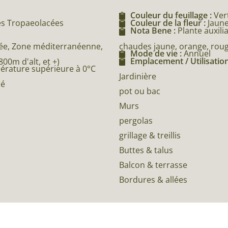
Couleur du feuillage :
Ver
des Tropaeolacées
Couleur de la fleur :
Jaun
Nota Bene :
Plante auxili
chaudes jaune, orange, roug
e, Zone méditerranéenne,
Mode de vie :
Annuel
Emplacement / Utilisation
0m d'alt, et +)
pérature supérieure à 0°C
Jardinière
né
pot ou bac
Murs
pergolas
grillage & treillis
Buttes & talus
Balcon & terrasse
Bordures & allées