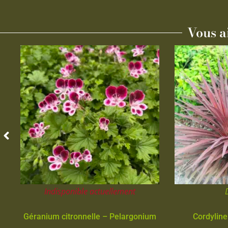
Vous a
Indisponible actuellement
Géranium citronnelle – Pelargonium
Cordyline