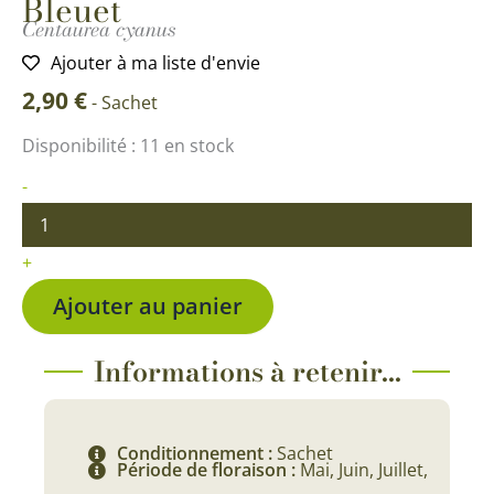
Bleuet
Centaurea cyanus
Ajouter à ma liste d'envie
2,90
€
-
Sachet
quantité
Disponibilité :
11 en stock
de
Centaurée
-
Barbeau
Bleu
-
+
Bleuet
Ajouter au panier
Informations à retenir...
Conditionnement :
Sachet
Période de floraison :
Mai, Juin, Juillet,