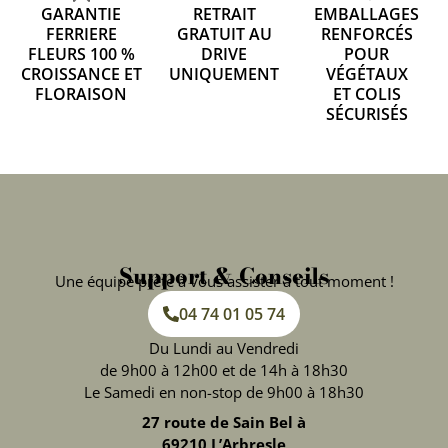
GARANTIE
RETRAIT
EMBALLAGES
FERRIERE
GRATUIT AU
RENFORCÉS
FLEURS 100 %
DRIVE
POUR
CROISSANCE ET
UNIQUEMENT
VÉGÉTAUX
FLORAISON
ET COLIS
SÉCURISÉS
Support & Conseils
Une équipe prête à vous assister à tout moment !
04 74 01 05 74
Du Lundi au Vendredi
de 9h00 à 12h00 et de 14h à 18h30
Le Samedi en non-stop de 9h00 à 18h30
27 route de Sain Bel à
69210 L’Arbresle