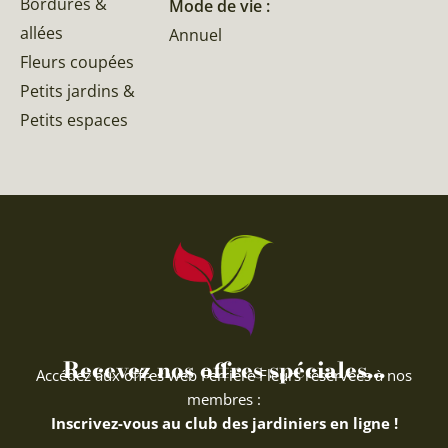
Bordures &
Mode de vie :
allées
Annuel
Fleurs coupées
Petits jardins &
Petits espaces
Recevez nos offres spéciales...
Accédez aux offres web Ferriere Fleurs réservées à nos
membres :
Inscrivez-vous au club des jardiniers en ligne !