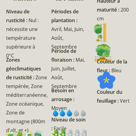
Hauteur à
maturité :
200
Niveau de
Périodes de
cm
rusticité :
Nul :
plantation :
nécessite une
Avril, Mai, Juin,
température
Août,
supérieure à
Septembre
Période de
0°C
Zones
floraison :
Mai,
Couleur de la
géoclimatiques
Juin, Juillet,
fleur :
Bleu
de rusticité :
Zone
Août,
tempérée, Zone
Septembre
Besoin en
Couleur du
méditerranéenne,
arrosage :
feuillage :
Vert
Zone océanique,
Moyen
Zone de
Niveau de soin
montagne (800m
:
Facile
d'alt, et +)