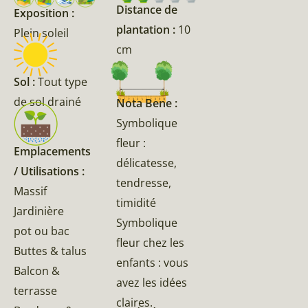
Distance de
Exposition :
plantation :
10
Plein soleil
cm
Sol :
Tout type
de sol drainé
Nota Bene :
Symbolique
fleur :
Emplacements
délicatesse,
/ Utilisations :
tendresse,
Massif
timidité
Jardinière
Symbolique
pot ou bac
fleur chez les
Buttes & talus
enfants : vous
Balcon &
avez les idées
terrasse
claires.