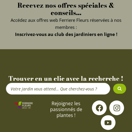
Recevez nos offres spéciales &
conseils...
Accédez aux offres web Ferriere Fleurs réservées à nos
membres :
Inscrivez-vous au club des jardiniers en ligne !
Trouver en un clic avec la recherche !
Search
...
F
Y
I
Rejoignez les
passionnés de
a
o
n
plantes !
c
u
s
e
t
t