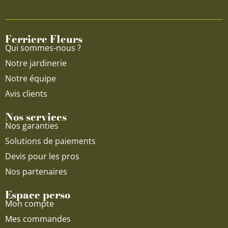
b
u
a
o
b
g
o
e
r
Ferriere Fleurs
k
a
Qui sommes-nous ?
m
Notre jardinerie
Notre équipe
Avis clients
Nos services
Nos garanties
Solutions de paiements
Devis pour les pros
Nos partenaires
Espace perso
Mon compte
Mes commandes