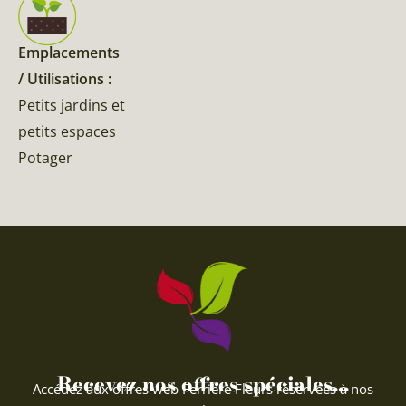
Emplacements
/ Utilisations :
Petits jardins et
petits espaces
Potager
Recevez nos offres spéciales...
Accédez aux offres web Ferriere Fleurs réservées à nos