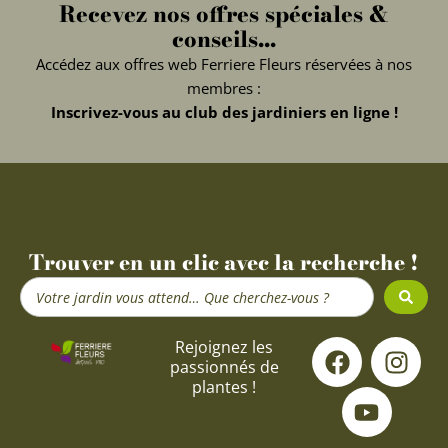
Recevez nos offres spéciales &
conseils...
Accédez aux offres web Ferriere Fleurs réservées à nos
membres :
Inscrivez-vous au club des jardiniers en ligne !
Trouver en un clic avec la recherche !
Search
...
F
Y
I
Rejoignez les
passionnés de
a
o
n
plantes !
c
u
s
e
t
t