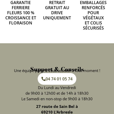
GARANTIE
RETRAIT
EMBALLAGES
FERRIERE
GRATUIT AU
RENFORCÉS
FLEURS 100 %
DRIVE
POUR
CROISSANCE ET
UNIQUEMENT
VÉGÉTAUX
FLORAISON
ET COLIS
SÉCURISÉS
Support & Conseils
Une équipe prête à vous assister à tout moment !
04 74 01 05 74
Du Lundi au Vendredi
de 9h00 à 12h00 et de 14h à 18h30
Le Samedi en non-stop de 9h00 à 18h30
27 route de Sain Bel à
69210 L’Arbresle