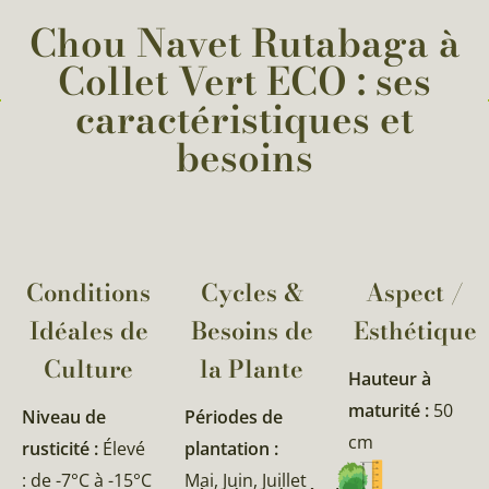
Chou Navet Rutabaga à
Collet Vert ECO : ses
caractéristiques et
besoins
Conditions
Cycles &
Aspect /
Idéales de
Besoins de
Esthétique
Culture
la Plante​
Hauteur à
maturité :
50
Niveau de
Périodes de
cm
rusticité :
Élevé
plantation :
: de -7°C à -15°C
Mai, Juin, Juillet