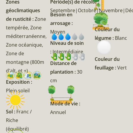
Zones
Période(s) de récolte :
géoclimatiques
Septembre|Octobre|Novembre|Dé
Besoin en
de rusticité :
Zone
arrosage :
tempérée, Zone
Couleur du
Moyen
méditerranéenne,
légume :
Blanc
Niveau de soin
Zone océanique,
:
Intermédiaire
Zone de
Couleur du
montagne (800m
Distance de
feuillage :
Vert
d'alt, et +)
plantation :
30
cm
Exposition :
Plein soleil
Mode de vie :
Sol :
Franc /
Annuel
Riche
(équilibré)