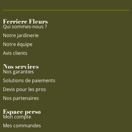
b
u
a
o
b
g
o
e
r
Ferriere Fleurs
k
a
Qui sommes-nous ?
m
Notre jardinerie
Notre équipe
Avis clients
Nos services
Nos garanties
Solutions de paiements
Devis pour les pros
Nos partenaires
Espace perso
Mon compte
Mes commandes