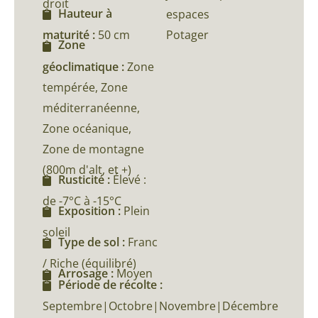
droit
Hauteur à
espaces
maturité :
50 cm
Potager
Zone
géoclimatique :
Zone
tempérée, Zone
méditerranéenne,
Zone océanique,
Zone de montagne
(800m d'alt, et +)
Rusticité :
Élevé :
de -7°C à -15°C
Exposition :
Plein
soleil
Type de sol :
Franc
/ Riche (équilibré)
Arrosage :
Moyen
Période de récolte :
Septembre|Octobre|Novembre|Décembre