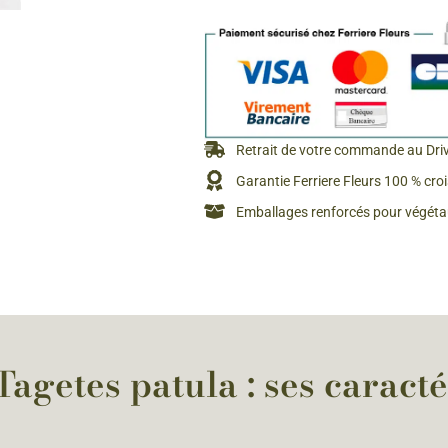
Rosiers à grosses fleurs
Semences
d’Antan
Rosiers parfumés
Bulbes de
Rosiers grimpants
Bulbes d
Retrait de votre commande au Dri
Garantie Ferriere Fleurs 100 % cro
Emballages renforcés pour végétau
Tagetes patula : ses caracté