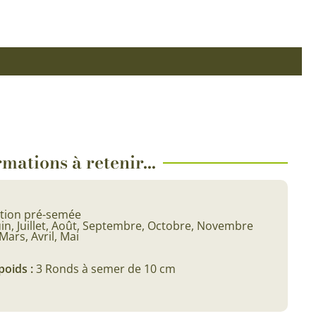
Plantes d’intérieur pour ombre
& semences BIO
Plantes pour salle de bain
Potageres en mélange
Plantes de bureau
 pour gazon & prairie
Plantes d’intérieur dépolluantes
ert & Plantes utiles
Plantes d’intérieur colorées
pour semis de printemps
Plantes tropicales d’intérieur
mations à retenir...
pour semis d’été
Plantes increvables
pour semis d’automne
 & Graines Spéciales Semis
tion pré-semée
uin, Juillet, Août, Septembre, Octobre, Novembre
Mars, Avril, Mai
 & Graines Spéciales petit
poids :
3 Ronds à semer de 10 cm
 & Graines Spéciales grand