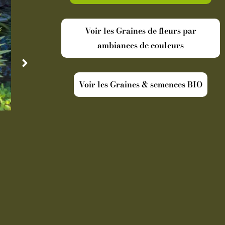
Voir les Graines de fleurs par
ambiances de couleurs
Voir les Graines & semences BIO
Disponible
Indisp
Cordyline australis Torbay Dazzler
Oranger Ar
19,90
€
-
Pot de 5 L
39,
Ajouter au panier