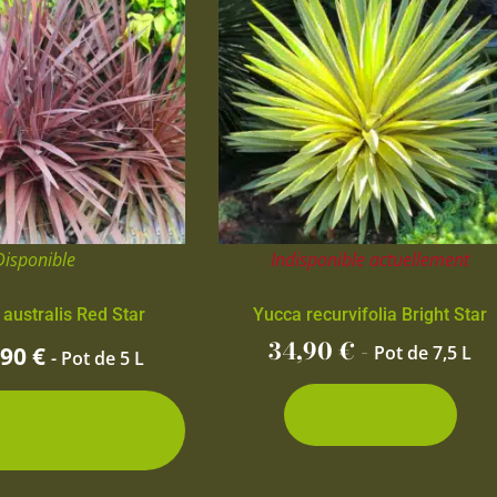
a
plusieurs
variations.
Les
options
peuvent
être
choisies
Disponible
Indisponible actuellement
sur
la
 australis Red Star
Yucca recurvifolia Bright Star
page
34,90
€
-
,90
€
Pot de 7,5 L
- Pot de 5 L
du
produit
Découvrir
ditionnements
isponibles