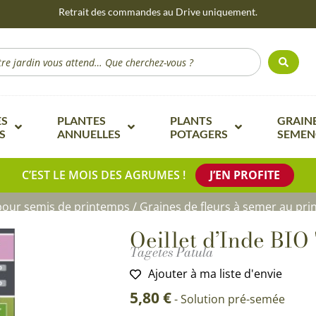
Retrait des commandes au Drive uniquement.
ch
ES
PLANTES
PLANTS
GRAINE
S
ANNUELLES
POTAGERS
SEMEN
ivaces de A à Z
Plantes annuelles de A à Z
Plants potagers de A à Z
Graines d
C’EST LE MOIS DES AGRUMES !
J’EN PROFITE
Arbustes de haie de A à Z
ivaces de printemps
Plantes annuelles à floraison printanière
Tomates
Graines 
couleurs
pour semis de printemps
/
Graines de fleurs à semer au pr
Arbustes pour haie mellifère
vaces à floraison estivale
Plantes annuelles à floraison estivale
Cucurbitacées
Graines 
Arbustes à fleurs et feuillages
Oeillet d’Inde BIO
Arbustes de haie anti-intrusion
ivaces d’automne
Plantes annuelles à floraison automnale
Poivrons, Aubergines & Pime
remarquables de A à Z
Tagetes Patula
Graines d
Arbustes fruitiers et petits fruits de A à Z
Arbustes de haie pour ombre
ivaces à floraison hivernale
Plantes annuelles à port droit
Crucifères (choux)
Arbustes à feuillage persistant
Ajouter à ma liste d'envie
Graines 
Arbustes fruitiers et petits fruits pour
Arbres d’ornement et alignement de A à
Arbustes de haie pour mi-ombre
5,80
€
ivaces pour rocaille & bordures
Plantes annuelles retombantes
Légumes racines
Arbustes odorants
-
Solution pré-semée
mi-ombre
Z
Aromati