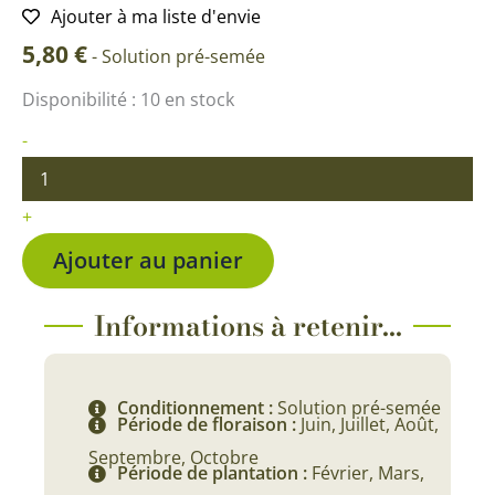
Ajouter à ma liste d'envie
5,80
€
-
Solution pré-semée
quantité
Disponibilité :
10 en stock
de
Tabac
-
d’ornement
Varié
BIO
+
Ajouter au panier
Informations à retenir...
Conditionnement :
Solution pré-semée
Période de floraison :
Juin, Juillet, Août,
Septembre, Octobre
Période de plantation :
Février, Mars,