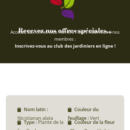
Recevez nos offres spéciales...
Accédez aux offres web Ferriere Fleurs réservées à nos
membres :
Inscrivez-vous au club des jardiniers en ligne !
Nom latin :
Couleur du
Nicotianan alata
feuillage :
Vert
Type :
Plante de la
Couleur de la fleur