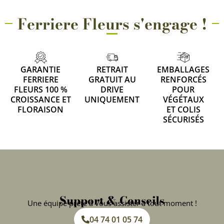
Ferriere Fleurs s'engage !
GARANTIE
RETRAIT
EMBALLAGES
FERRIERE
GRATUIT AU
RENFORCÉS
FLEURS 100 %
DRIVE
POUR
CROISSANCE ET
UNIQUEMENT
VÉGÉTAUX
FLORAISON
ET COLIS
SÉCURISÉS
Support & Conseils
Une équipe prête à vous assister à tout moment !
04 74 01 05 74