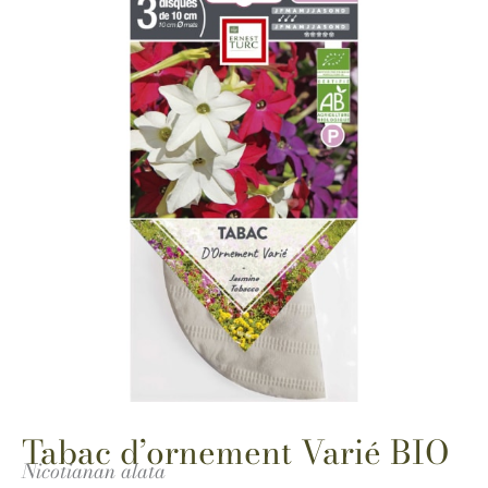
Tabac d’ornement Varié BIO
Nicotianan alata