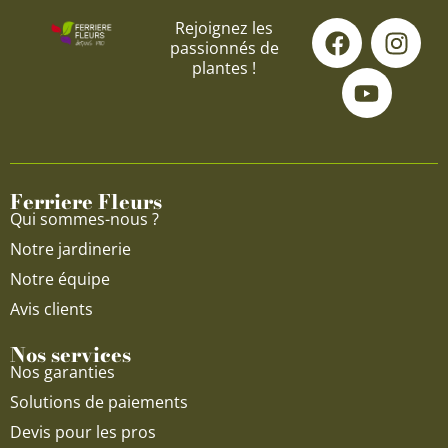
F
Y
I
Rejoignez les
passionnés de
a
o
n
plantes !
c
u
s
e
t
t
b
u
a
o
b
g
o
e
r
Ferriere Fleurs
k
a
Qui sommes-nous ?
m
Notre jardinerie
Notre équipe
Avis clients
Nos services
Nos garanties
Solutions de paiements
Devis pour les pros