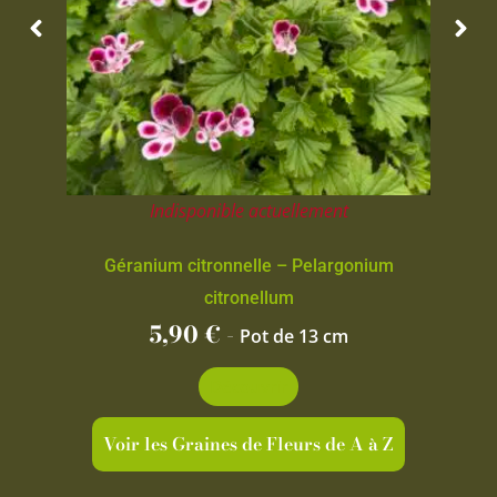
Indisponible actuellement
Géranium citronnelle – Pelargonium
citronellum
5,90
€
-
Pot de 13 cm
Découvrir
Voir les Graines de Fleurs de A à Z