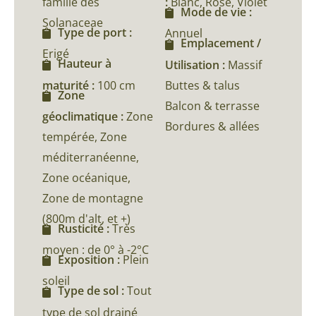
famille des
:
Blanc, Rose, Violet
Mode de vie :
Solanaceae
Type de port :
Annuel
Emplacement /
Erigé
Hauteur à
Utilisation :
Massif
maturité :
100 cm
Buttes & talus
Zone
Balcon & terrasse
géoclimatique :
Zone
Bordures & allées
tempérée, Zone
méditerranéenne,
Zone océanique,
Zone de montagne
(800m d'alt, et +)
Rusticité :
Très
moyen : de 0° à -2°C
Exposition :
Plein
soleil
Type de sol :
Tout
type de sol drainé