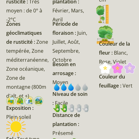
rusticité :
Très
plantation :
moyen : de 0° à
Février, Mars,
-2°C
Avril
Zones
Période de
géoclimatiques
floraison :
Juin,
de rusticité :
Zone
Juillet, Août,
Couleur de la
tempérée, Zone
Septembre,
fleur :
Blanc,
méditerranéenne,
Octobre
Rose, Violet
Besoin en
Zone océanique,
arrosage :
Couleur du
Zone de
Moyen
feuillage :
Vert
montagne (800m
Niveau de soin
d'alt, et +)
:
Facile
Exposition :
Distance de
Plein soleil
plantation :
Présemé
Sol :
Tout type