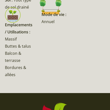
de sol drainé
Mode de vie :
Annuel
Emplacements
/ Utilisations :
Massif
Buttes & talus
Balcon &
terrasse
Bordures &
allées