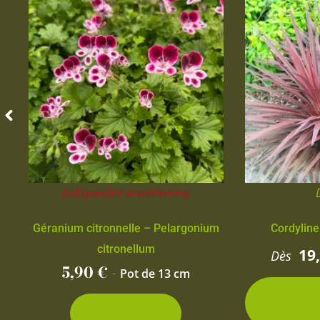
Indisponible actuellement
Géranium citronnelle – Pelargonium
Cordyline
citronellum
19
Dès
5,90
€
-
Pot de 13 cm
2 con
d
Découvrir