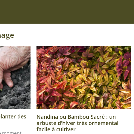
nage
planter des
Nandina ou Bambou Sacré : un
arbuste d'hiver très ornemental
facile à cultiver
le moment