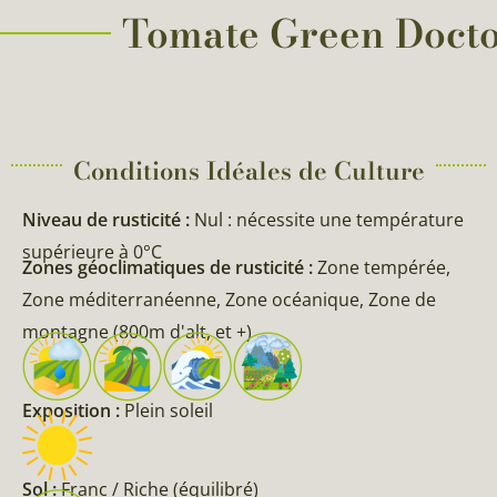
Tomate Green Doctor’
Conditions Idéales de Culture
Niveau de rusticité :
Nul : nécessite une température
supérieure à 0°C
Zones géoclimatiques de rusticité :
Zone tempérée,
Zone méditerranéenne, Zone océanique, Zone de
montagne (800m d'alt, et +)
Exposition :
Plein soleil
Sol :
Franc / Riche (équilibré)