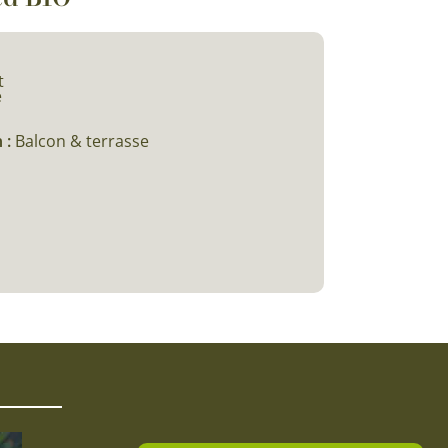
t
e
 :
Balcon & terrasse