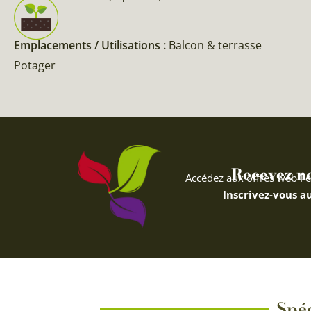
Emplacements / Utilisations :
Balcon & terrasse
Potager
Recevez nos
Accédez aux offres web Fe
Inscrivez-vous au
Spéc