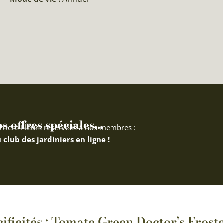
 offres spéciales...
rriere Fleurs réservées à nos membres :
 club des jardiniers en ligne !
ificités : Tomate Green Doctor’s Fros