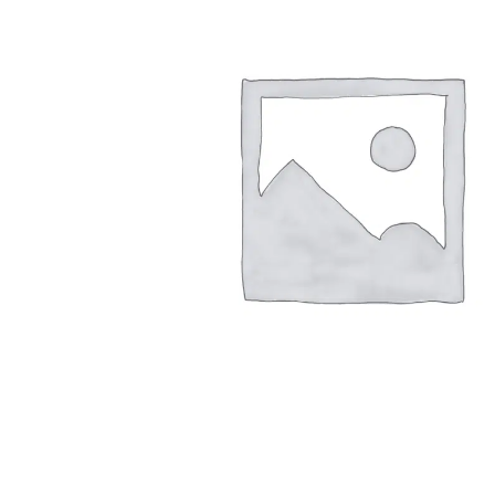
Arbustes de terre de bruyère
Plantes v
Plantes Grimpantes
Plantes v
Arbres fruitiers
Plantes v
Conifères
Plantes v
Plantes méditerranéennes et exotiques
Plantes vi
Rosiers
Plantes vi
remarqua
Plantes vi
Lavande 
Graminé