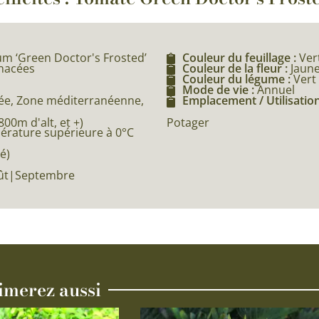
m ‘Green Doctor's Frosted’
Couleur du feuillage :
Ver
anacées
Couleur de la fleur :
Jaun
Couleur du légume :
Vert
Mode de vie :
Annuel
e, Zone méditerranéenne,
Emplacement / Utilisation
0m d'alt, et +)
Potager
pérature supérieure à 0°C
é)
Août|Septembre
imerez aussi
Ce