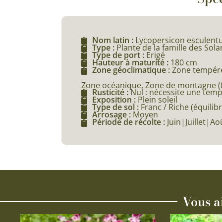
Nom latin :
Lycopersicon esculentu
Type :
Plante de la famille des Sol
Type de port :
Erigé
Hauteur à maturité :
180 cm
Zone géoclimatique :
Zone tempéré
Zone océanique, Zone de montagne (80
Rusticité :
Nul : nécessite une tem
Exposition :
Plein soleil
Type de sol :
Franc / Riche (équilibr
Arrosage :
Moyen
Période de récolte :
Juin|Juillet|
Vous a