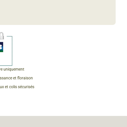
 & Graines Spéciales Fraîcheur
 fleurs de A à Z
u Potager
ve uniquement
issance et floraison
x et colis sécurisés