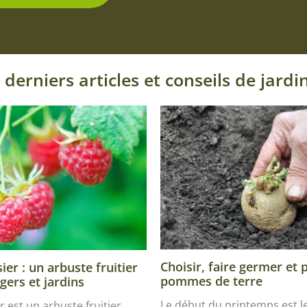
 derniers articles et conseils de jardi
Choisir, faire germer et 
er : un arbuste fruitier
pommes de terre
gers et jardins
Le début du printemps est 
r est un arbuste fruitier