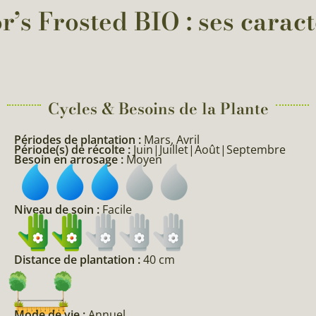
s Frosted BIO : ses caract
Cycles & Besoins de la Plante​
Périodes de plantation :
Mars, Avril
Période(s) de récolte :
Juin|Juillet|Août|Septembre
Besoin en arrosage :
Moyen
Niveau de soin :
Facile
Distance de plantation :
40 cm
Mode de vie :
Annuel