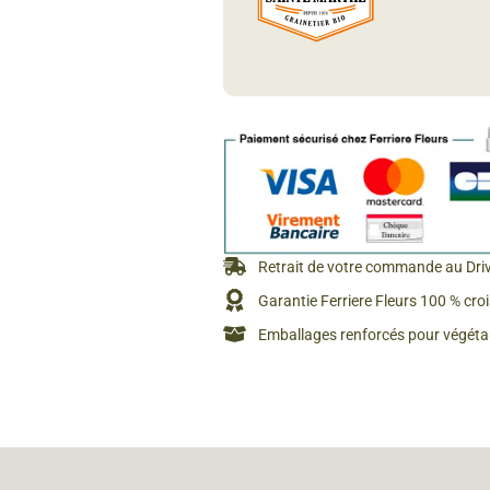
Rosiers à grosses fleurs
Semences
d’Antan
Rosiers parfumés
Bulbes de
Rosiers grimpants
Bulbes d
Retrait de votre commande au Dri
Garantie Ferriere Fleurs 100 % cro
Emballages renforcés pour végétau