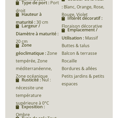
Type de port :
Port
:
Blanc, Orange, Rose,
droit
Hauteur à
Rouge, Violet
Intérêt décoratif :
maturité :
30 cm
Largeur /
Floraison décorative
Emplacement /
Diamètre à maturité :
Utilisation :
Massif
20 cm
Zone
Buttes & talus
géoclimatique :
Zone
Balcon & terrasse
tempérée, Zone
Rocaille
méditerranéenne,
Bordures & allées
Zone océanique
Petits jardins & petits
Rusticité :
Nul :
espaces
nécessite une
température
supérieure à 0°C
Exposition :
Ombre