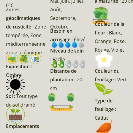
Mai, Juin, Juillet,
à maturité :
20 c
0°C
Zones
Août,
géoclimatiques
Septembre,
Couleur de la
de rusticité :
Zone
Octobre
Besoin en
fleur :
Blanc,
tempérée, Zone
arrosage :
Élevé
Orange, Rose,
méditerranéenne,
Rouge, Violet
Niveau de soin
Zone océanique
:
Facile
Exposition :
Couleur du
Distance de
Ombre
feuillage :
Vert
plantation :
20
cm
Sol :
Tout type
Type de
de sol drainé
feuillage :
Caduc
Emplacements