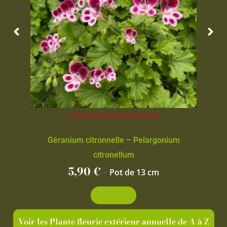
Indisponible actuellement
Géranium citronnelle – Pelargonium
citronellum
5,90
€
-
Pot de 13 cm
Découvrir
Voir les Plante fleurie extérieur annuelle de A à Z