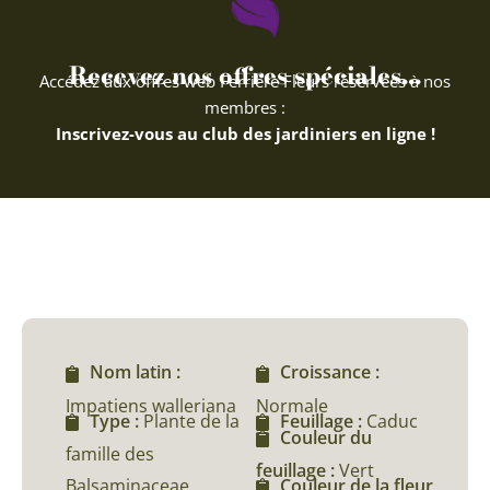
Recevez nos offres spéciales...
Accédez aux offres web Ferriere Fleurs réservées à nos
membres :
Inscrivez-vous au club des jardiniers en ligne !
Nom latin :
Croissance :
Impatiens walleriana
Normale
Type :
Plante de la
Feuillage :
Caduc
Couleur du
famille des
feuillage :
Vert
Balsaminaceae
Couleur de la fleur