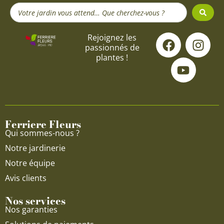
Search
...
F
Y
I
Rejoignez les
passionnés de
a
o
n
plantes !
c
u
s
e
t
t
b
u
a
o
b
g
o
e
r
Ferriere Fleurs
k
a
Qui sommes-nous ?
m
Notre jardinerie
Notre équipe
Avis clients
Nos services
Nos garanties