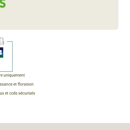
 & Graines Spéciales Fraîcheur
 fleurs de A à Z
u Potager
ve uniquement
issance et floraison
x et colis sécurisés