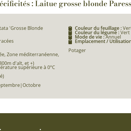
écificités : Laitue grosse blonde Pares
itata 'Grosse Blonde
Couleur du feuillage :
Ver
Couleur du légume :
Vert
Mode de vie :
Annuel
éracées
Emplacement / Utilisation
Potager
e, Zone méditerranéenne,
0m d'alt, et +)
pérature supérieure à 0°C
é)
Septembre|Octobre