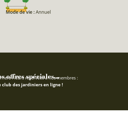
Mode de vie :
Annuel
 offres spéciales...
rriere Fleurs réservées à nos membres :
 club des jardiniers en ligne !