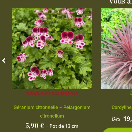
Vous a
Indisponible actuellement
Géranium citronnelle – Pelargonium
Cordyline
citronellum
19
Dès
5,90
€
-
Pot de 13 cm