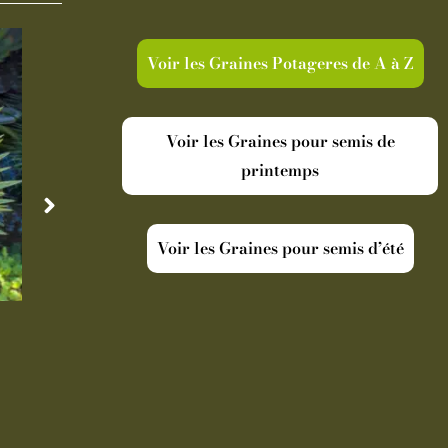
Voir les Graines Potageres de A à Z
Voir les Graines pour semis de
printemps
Voir les Graines pour semis d’été
Disponible
Indisp
Cordyline australis Torbay Dazzler
Oranger Ar
19,90
€
-
Pot de 5 L
39,