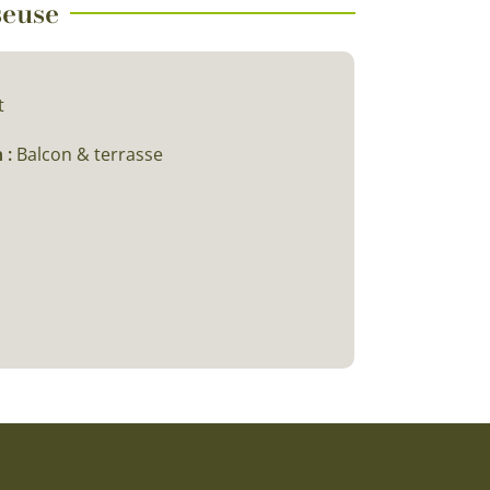
seuse
t
 :
Balcon & terrasse