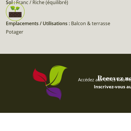
Sol :
Franc / Riche (équilibré)
Emplacements / Utilisations :
Balcon & terrasse
Potager
Recevez nos
Accédez aux offres web Fe
Inscrivez-vous au