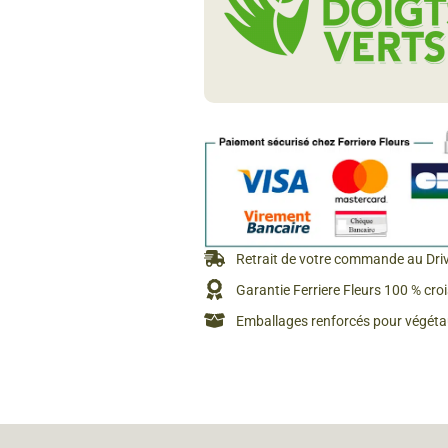
Rosiers à grosses fleurs
Semences
d’Antan
Rosiers parfumés
Bulbes de
Rosiers grimpants
Bulbes d
Retrait de votre commande au Dri
Garantie Ferriere Fleurs 100 % cro
Emballages renforcés pour végétau