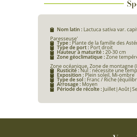
Sp
Nom latin :
Lactuca sativa var. cap
Paresseuse'
Type :
Plante de la famille des Ast
Type de port :
Port droit
Hauteur à maturité :
20-30 cm
Zone géoclimatique :
Zone tempéré
Zone océanique, Zone de montagne (80
Rusticité :
Nul : nécessite une tem
Exposition :
Plein soleil, Mi-ombre
Type de sol :
Franc / Riche (équilibr
Arrosage :
Moyen
Période de récolte :
Juillet|Août|