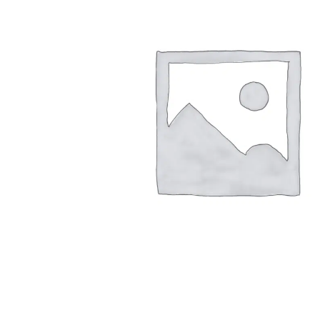
Arbustes de terre de bruyère
Plantes v
Plantes Grimpantes
Plantes v
Arbres fruitiers
Plantes v
Conifères
Plantes v
Plantes méditerranéennes et exotiques
Plantes vi
Rosiers
Plantes vi
remarqua
Plantes vi
Lavande 
Graminé