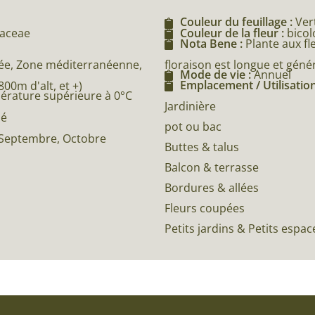
Couleur du feuillage :
Ver
vaceae
Couleur de la fleur :
bicol
Nota Bene :
Plante aux fl
floraison est longue et gén
e, Zone méditerranéenne,
Mode de vie :
Annuel
Emplacement / Utilisation
0m d'alt, et +)
pérature supérieure à 0°C
Jardinière
né
pot ou bac
t, Septembre, Octobre
Buttes & talus
Balcon & terrasse
Bordures & allées
Fleurs coupées
Petits jardins & Petits espac