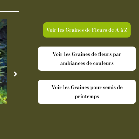
Voir les Graines de Fleurs de A à Z
Voir les Graines de fleurs par
ambiances de couleurs
Voir les Graines pour semis de
printemps
Disponible
Indisp
Cordyline australis Torbay Dazzler
Oranger Ar
19,90
€
-
Pot de 5 L