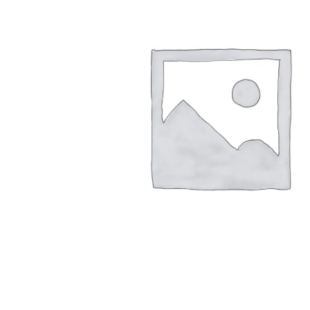
Arbustes de terre de bruyère
Plantes v
Plantes Grimpantes
Plantes v
Arbres fruitiers
Plantes v
Conifères
Plantes v
Plantes méditerranéennes et exotiques
Plantes vi
Rosiers
Plantes vi
remarqua
Plantes vi
Lavande 
Graminé