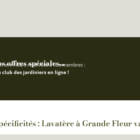
 offres spéciales...
rriere Fleurs réservées à nos membres :
 club des jardiniers en ligne !
pécificités : Lavatère à Grande Fleur v