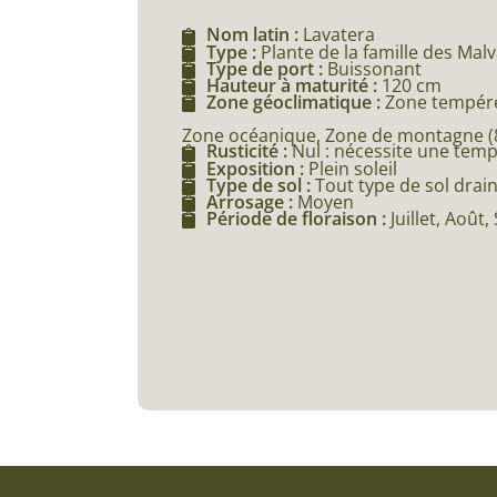
Nom latin :
Lavatera
Type :
Plante de la famille des Mal
Type de port :
Buissonant
Hauteur à maturité :
120 cm
Zone géoclimatique :
Zone tempéré
Zone océanique, Zone de montagne (80
Rusticité :
Nul : nécessite une tem
Exposition :
Plein soleil
Type de sol :
Tout type de sol drai
Arrosage :
Moyen
Période de floraison :
Juillet, Aoû