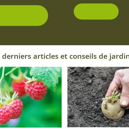
du
produit
Découvrir
ditionnements
isponibles
 derniers articles et conseils de jardi