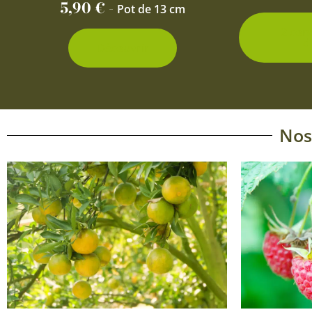
5,90
€
-
Pot de 13 cm
2 con
d
Découvrir
Nos