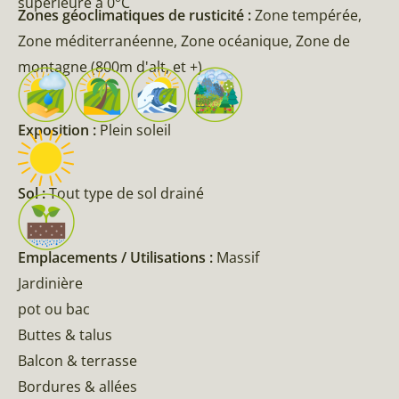
supérieure à 0°C
Zones géoclimatiques de rusticité :
Zone tempérée,
Zone méditerranéenne, Zone océanique, Zone de
montagne (800m d'alt, et +)
Exposition :
Plein soleil
Sol :
Tout type de sol drainé
Emplacements / Utilisations :
Massif
Jardinière
pot ou bac
Buttes & talus
Balcon & terrasse
Bordures & allées