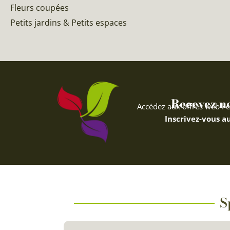
Fleurs coupées
Petits jardins & Petits espaces
Recevez nos
Accédez aux offres web Fe
Inscrivez-vous au
S