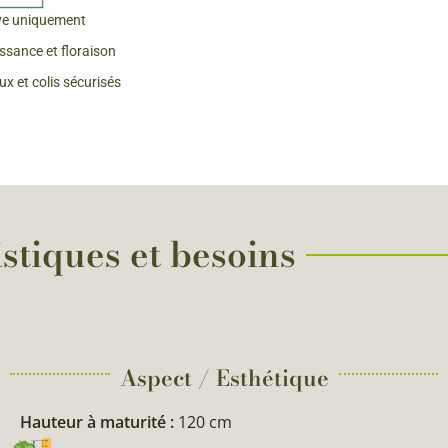
ve uniquement
 & Graines Spéciales Fraîcheur
issance et floraison
x et colis sécurisés
 fleurs de A à Z
u Potager
stiques et besoins
Aspect / Esthétique
Hauteur à maturité :
120 cm