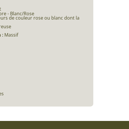
t
ore - Blanc/Rose
eurs de couleur rose ou blanc dont la
éreuse
 :
Massif
es