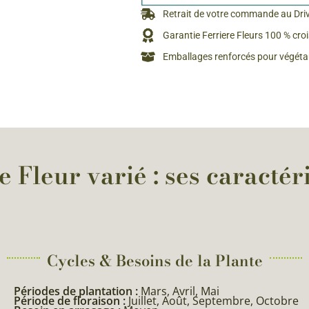
Rosiers à grosses fleurs
Retrait de votre commande au Dri
Semences
d’Antan
Garantie Ferriere Fleurs 100 % cro
Rosiers parfumés
Emballages renforcés pour végétau
Bulbes de
Rosiers grimpants
Bulbes d
 Fleur varié : ses caractéri
Cycles & Besoins de la Plante​
Périodes de plantation :
Mars, Avril, Mai
Période de floraison :
Juillet, Août, Septembre, Octobre