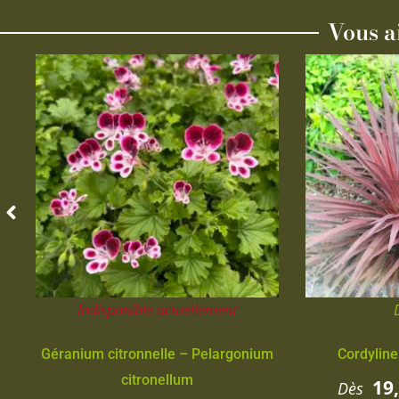
Vous a
Indisponible actuellement
Géranium citronnelle – Pelargonium
Cordyline
citronellum
19
Dès