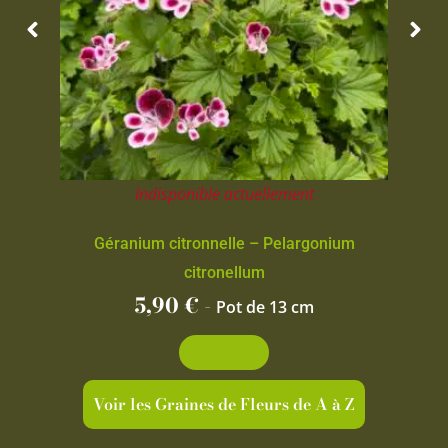
Indisponible actuellement
Géranium citronnelle – Pelargonium
citronellum
5,90
€
-
Pot de 13 cm
Découvrir
Voir les Graines de Fleurs de A à Z