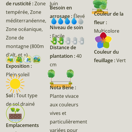
de rusticité :
Zone
Juin
Besoin en
tempérée, Zone
Couleur de la
arrosage :
Élevé
méditerranéenne,
fleur :
Niveau de soin
Zone océanique,
Multicolore
:
Facile
Zone de
montagne (800m
Distance de
Couleur du
d'alt, et +)
plantation :
40
feuillage :
Vert
cm
Exposition :
Plein soleil
Nota Bene :
Sol :
Tout type
Plante vivace
de sol drainé
aux couleurs
vives et
particulièrement
Emplacements
variées pour