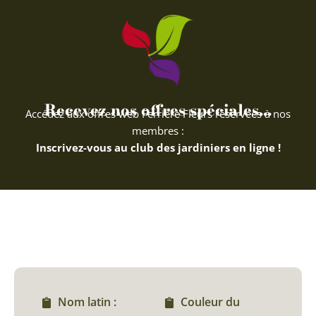
Recevez nos offres spéciales...
Accédez aux offres web Ferriere Fleurs réservées à nos
membres :
Inscrivez-vous au club des jardiniers en ligne !
Nom latin :
Couleur du