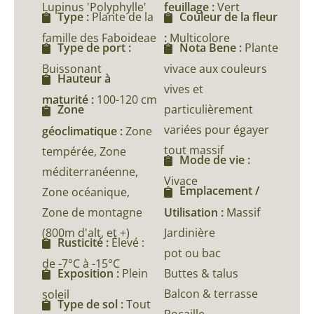
Lupinus 'Polyphylle'
feuillage :
Vert
Type :
Plante de la
Couleur de la fleur
famille des Faboideae
:
Multicolore
Type de port :
Nota Bene :
Plante
Buissonant
vivace aux couleurs
Hauteur à
vives et
maturité :
100-120 cm
particulièrement
Zone
variées pour égayer
géoclimatique :
Zone
tout massif
tempérée, Zone
Mode de vie :
méditerranéenne,
Vivace
Emplacement /
Zone océanique,
Zone de montagne
Utilisation :
Massif
(800m d'alt, et +)
Jardinière
Rusticité :
Élevé :
pot ou bac
de -7°C à -15°C
Buttes & talus
Exposition :
Plein
Balcon & terrasse
soleil
Type de sol :
Tout
Rocaille