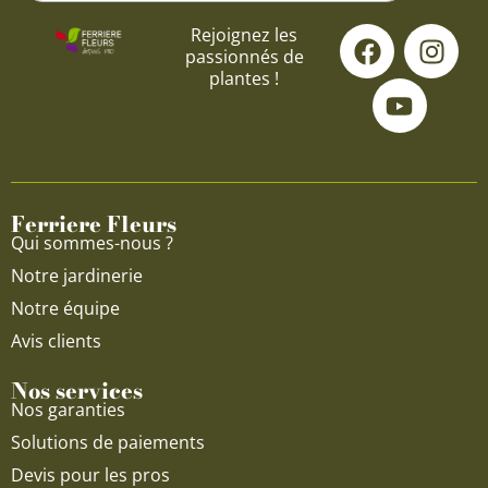
F
Y
I
Rejoignez les
passionnés de
a
o
n
plantes !
c
u
s
e
t
t
b
u
a
o
b
g
o
e
r
Ferriere Fleurs
k
a
Qui sommes-nous ?
m
Notre jardinerie
Notre équipe
Avis clients
Nos services
Nos garanties
Solutions de paiements
Devis pour les pros