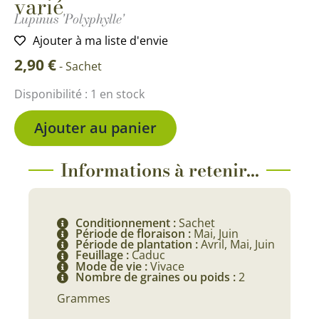
varié
Lupinus 'Polyphylle'
Ajouter à ma liste d'envie
2,90
€
-
Sachet
quantité
Disponibilité :
1 en stock
de
Lupin
Ajouter au panier
Polyphylle
de
Russel
Informations à retenir...
varié
Conditionnement :
Sachet
Période de floraison :
Mai, Juin
Période de plantation :
Avril, Mai, Juin
Feuillage :
Caduc
Mode de vie :
Vivace
Nombre de graines ou poids :
2
Grammes