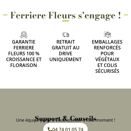
Ferriere Fleurs s'engage !
GARANTIE
RETRAIT
EMBALLAGES
FERRIERE
GRATUIT AU
RENFORCÉS
FLEURS 100 %
DRIVE
POUR
CROISSANCE ET
UNIQUEMENT
VÉGÉTAUX
FLORAISON
ET COLIS
SÉCURISÉS
Support & Conseils
Une équipe prête à vous assister à tout moment !
04 74 01 05 74