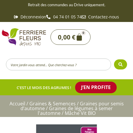
Aller
Retrait des commandes au Drive uniquement.
au
Déconnexion
04 74 01 05 74
Contactez-nous
contenu
0
Panier
0,00
€
Search
...
J’EN PROFITE
C’EST LE MOIS DES AGRUMES !
Accueil
/
Graines & Semences
/
Graines pour semis
d’automne
/
Graines de légumes à semer
l'automne
/ Mâche Vit BIO