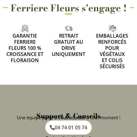
Ferriere Fleurs s'engage !
GARANTIE
RETRAIT
EMBALLAGES
FERRIERE
GRATUIT AU
RENFORCÉS
FLEURS 100 %
DRIVE
POUR
CROISSANCE ET
UNIQUEMENT
VÉGÉTAUX
FLORAISON
ET COLIS
SÉCURISÉS
Support & Conseils
Une équipe prête à vous assister à tout moment !
04 74 01 05 74