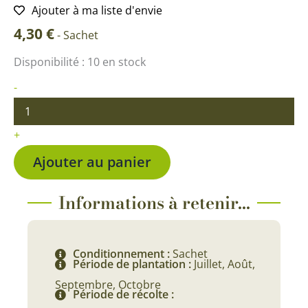
Ajouter à ma liste d'envie
4,30
€
-
Sachet
quantité
Disponibilité :
10 en stock
de
Mâche
-
Vit
BIO
+
Ajouter au panier
Informations à retenir...
Conditionnement :
Sachet
Période de plantation :
Juillet, Août,
Septembre, Octobre
Période de récolte :