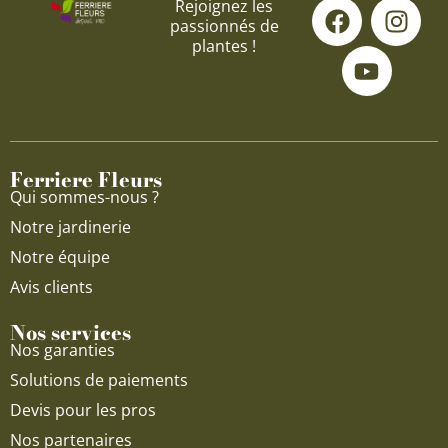
F
Y
I
Rejoignez les
passionnés de
a
o
n
plantes !
c
u
s
e
t
t
b
u
a
o
b
g
o
e
r
Ferriere Fleurs
k
a
Qui sommes-nous ?
m
Notre jardinerie
Notre équipe
Avis clients
Nos services
Nos garanties
Solutions de paiements
Devis pour les pros
Nos partenaires