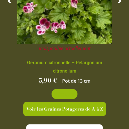
Indisponible actuellement
Géranium citronnelle – Pelargonium
citronellum
5,90
€
-
Pot de 13 cm
Découvrir
Voir les Graines Potageres de A à Z