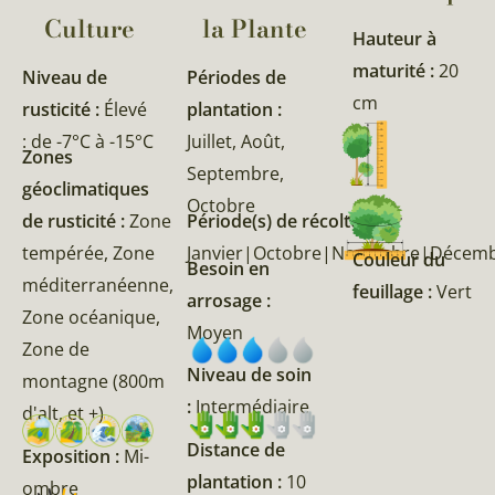
Culture
la Plante​
Hauteur à
maturité :
20
Niveau de
Périodes de
cm
rusticité :
Élevé
plantation :
: de -7°C à -15°C
Juillet, Août,
Zones
Septembre,
géoclimatiques
Octobre
de rusticité :
Zone
Période(s) de récolte :
tempérée, Zone
Janvier|Octobre|Novembre|Décem
Couleur du
Besoin en
méditerranéenne,
feuillage :
Vert
arrosage :
Zone océanique,
Moyen
Zone de
Niveau de soin
montagne (800m
:
Intermédiaire
d'alt, et +)
Distance de
Exposition :
Mi-
plantation :
10
ombre