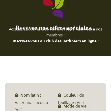
Recevez nos offres spéciales...
Accédez aux offres web Ferriere Fleurs réservées à nos
membres :
Inscrivez-vous au club des jardiniers en ligne !
Nom latin :
Couleur du
Valeriana Locusta
feuillage :
Vert
Mode de vie :
'Vit'