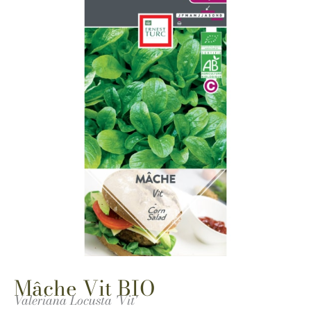
Mâche Vit BIO
Valeriana Locusta 'Vit'