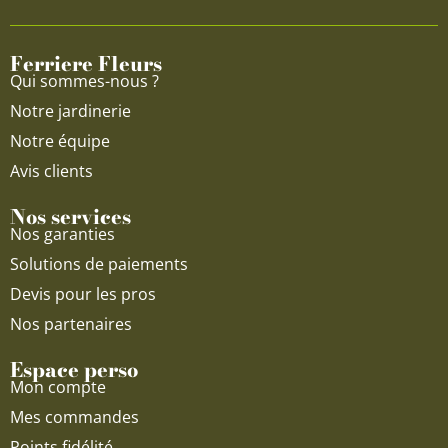
o
b
g
o
e
r
Ferriere Fleurs
k
a
Qui sommes-nous ?
m
Notre jardinerie
Notre équipe
Avis clients
Nos services
Nos garanties
Solutions de paiements
Devis pour les pros
Nos partenaires
Espace perso
Mon compte
Mes commandes
Points fidélité