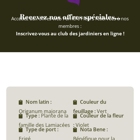
Recevez nos offres spéciales...
Accédez aux offres web Ferriere Fleurs réservées à nos
membres :
Inscrivez-vous au club des jardiniers en ligne !
Nom latin :
Couleur du
Origanum majorana
feuillage :
Vert
Type :
Plante de la
Couleur de la fleur
famille des Lamiacées
:
Violet
Type de port :
Nota Bene :
Erigé
Bénéfique pour la