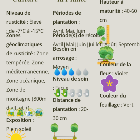
Hauteur à
maturité :
40-60
Niveau de
Périodes de
cm
rusticité :
Élevé
plantation :
: de -7°C à -15°C
Avril, Mai, Juin
Zones
Période(s) de récolte :
géoclimatiques
Avril|Mai|Juin|Juillet|Août|Septem
Besoin en
de rusticité :
Zone
arrosage :
tempérée, Zone
Couleur de la
Moyen
méditerranéenne,
fleur :
Violet
Niveau de soin
Zone océanique,
:
Facile
Zone de
Couleur du
montagne (800m
Distance de
feuillage :
Vert
d'alt, et +)
plantation :
20-
30 cm
Exposition :
Plein soleil