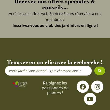
Recevez nos offres spéciales &
conseils...
Accédez aux offres web Ferriere Fleurs réservées à nos
membres :
Inscrivez-vous au club des jardiniers en ligne !
Trouver en un clic avec la recherche !
Search
...
F
Y
I
Rejoignez les
passionnés de
a
o
n
plantes !
c
u
s
e
t
t
b
u
a