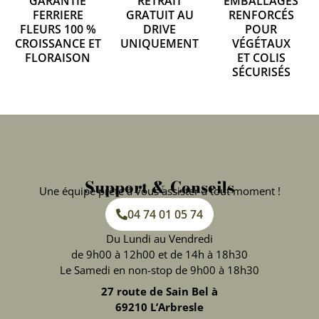
GARANTIE
RETRAIT
EMBALLAGES
FERRIERE
GRATUIT AU
RENFORCÉS
FLEURS 100 %
DRIVE
POUR
CROISSANCE ET
UNIQUEMENT
VÉGÉTAUX
FLORAISON
ET COLIS
SÉCURISÉS
Support & Conseils
Une équipe prête à vous assister à tout moment !
04 74 01 05 74
Du Lundi au Vendredi
de 9h00 à 12h00 et de 14h à 18h30
Le Samedi en non-stop de 9h00 à 18h30
27 route de Sain Bel à
69210 L’Arbresle