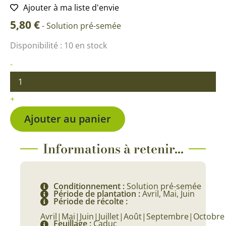
Ajouter à ma liste d'envie
5,80
€
-
Solution pré-semée
quantité
Disponibilité :
10 en stock
de
Marjolaine
-
BIO
+
Ajouter au panier
Informations à retenir...
Conditionnement :
Solution pré-semée
Période de plantation :
Avril, Mai, Juin
Période de récolte :
Avril|Mai|Juin|Juillet|Août|Septembre|Octobre
Feuillage :
Caduc