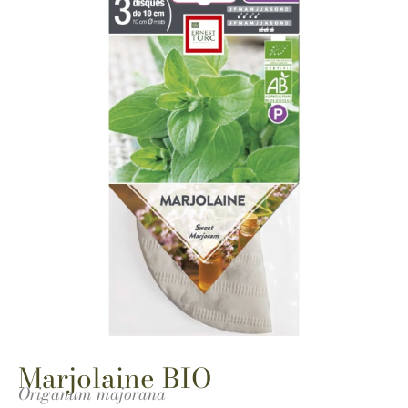
Marjolaine BIO
Origanum majorana