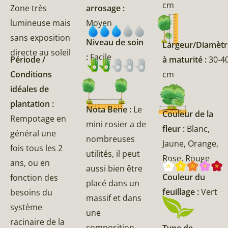
cm
Zone très
arrosage :
lumineuse mais
Moyen
sans exposition
Niveau de soin
Largeur/Diamètr
directe au soleil
:
Facile
Période /
à maturité :
30-4
Conditions
cm
idéales de
plantation :
Nota Bene :
Le
Couleur de la
Rempotage en
mini rosier a de
fleur :
Blanc,
général une
nombreuses
Jaune, Orange,
fois tous les 2
utilités, il peut
Rose, Rouge
ans, ou en
aussi bien être
Couleur du
fonction des
placé dans un
feuillage :
Vert
besoins du
massif et dans
système
une
racinaire de la
composition
Type de