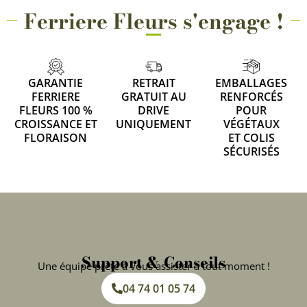
Ferriere Fleurs s'engage !
GARANTIE
RETRAIT
EMBALLAGES
FERRIERE
GRATUIT AU
RENFORCÉS
FLEURS 100 %
DRIVE
POUR
CROISSANCE ET
UNIQUEMENT
VÉGÉTAUX
FLORAISON
ET COLIS
SÉCURISÉS
Support & Conseils
Une équipe prête à vous assister à tout moment !
04 74 01 05 74