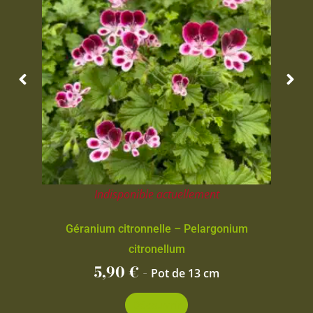
Indisponible actuellement
Géranium citronnelle – Pelargonium
citronellum
5,90
€
-
Pot de 13 cm
Découvrir