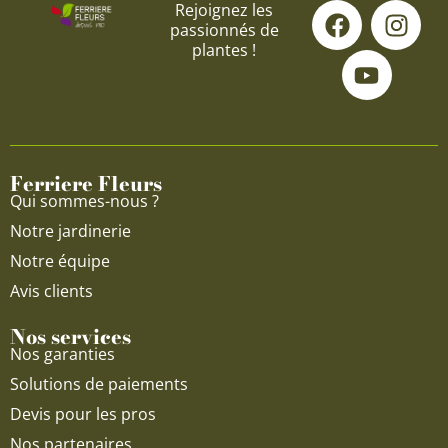
F
Y
I
Rejoignez les
passionnés de
a
o
n
plantes !
c
u
s
e
t
t
b
u
a
o
b
g
o
e
r
Ferriere Fleurs
k
a
Qui sommes-nous ?
m
Notre jardinerie
Notre équipe
Avis clients
Nos services
Nos garanties
Solutions de paiements
Devis pour les pros
Nos partenaires