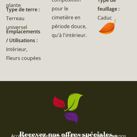
plante
pour le
feuillage :
Type de terre :
cimetière en
Caduc
Terreau
période douce,
universel
Emplacements
qu'à l'intérieur.
/ Utilisations :
Intérieur,
Fleurs coupées
Recevez nos offres spéciales...
Accédez aux offres web Ferriere Fleurs réservées à nos