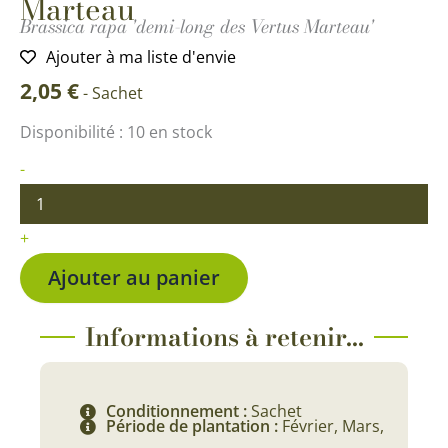
Marteau
Brassica rapa 'demi-long des Vertus Marteau'
Ajouter à ma liste d'envie
2,05
€
-
Sachet
quantité
Disponibilité :
10 en stock
de
Navet
-
demi
long
des
+
Vertus
Marteau
Ajouter au panier
Informations à retenir...
Conditionnement :
Sachet
Période de plantation :
Février, Mars,