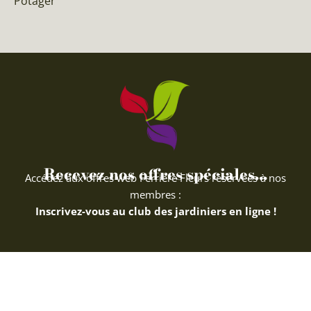
Potager
Recevez nos offres spéciales...
Accédez aux offres web Ferriere Fleurs réservées à nos
membres :
Inscrivez-vous au club des jardiniers en ligne !