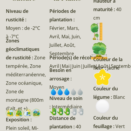
Hauteur à
maturité :
40
Niveau de
Périodes de
cm
rusticité :
plantation :
Moyen : de -2°C
Février, Mars,
à -7°C
Avril, Mai, Juin,
Zones
Juillet, Août,
géoclimatiques
Septembre
de rusticité :
Zone
Période(s) de récolte :
Couleur de la
tempérée, Zone
Avril|Mai|Juin|Juillet|Août|Sept
fleur :
Jaune
Besoin en
méditerranéenne,
arrosage :
Zone océanique,
Moyen
Couleur du
Zone de
légume :
Blanc
Niveau de soin
montagne (800m
:
Intermédiaire
d'alt, et +)
Couleur du
Distance de
Exposition :
feuillage :
Vert
plantation :
40
Plein soleil, Mi-