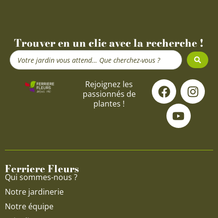
Trouver en un clic avec la recherche !
Search
...
F
Y
I
Rejoignez les
passionnés de
a
o
n
plantes !
c
u
s
e
t
t
b
u
a
o
b
g
o
e
r
Ferriere Fleurs
k
a
Qui sommes-nous ?
m
Notre jardinerie
Notre équipe