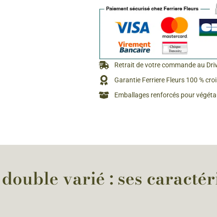
Rosiers à grosses fleurs
Semences
d’Antan
Rosiers parfumés
Bulbes de
Rosiers grimpants
Bulbes d
Retrait de votre commande au Dri
Garantie Ferriere Fleurs 100 % cro
Emballages renforcés pour végétau
ouble varié : ses caractér