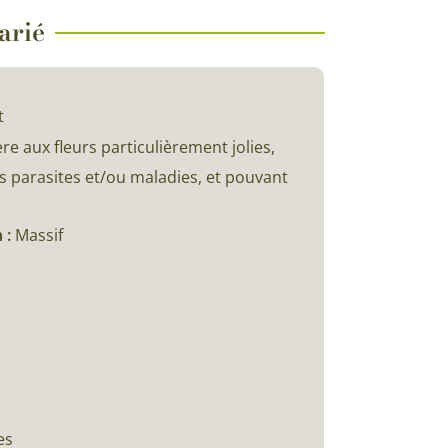
arié
t
ère aux fleurs particulièrement jolies,
s parasites et/ou maladies, et pouvant
 :
Massif
es