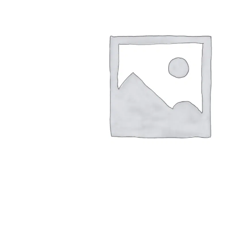
Arbustes de terre de bruyère
Plantes v
Plantes Grimpantes
Plantes v
Arbres fruitiers
Plantes v
Conifères
Plantes v
Plantes méditerranéennes et exotiques
Plantes vi
Rosiers
Plantes vi
remarqua
Plantes vi
Lavande 
Graminé