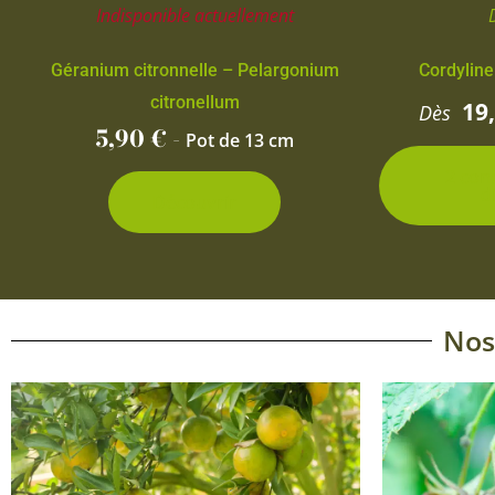
Indisponible actuellement
Géranium citronnelle – Pelargonium
Cordyline
citronellum
19
Dès
5,90
€
-
Pot de 13 cm
2 con
d
Découvrir
Nos