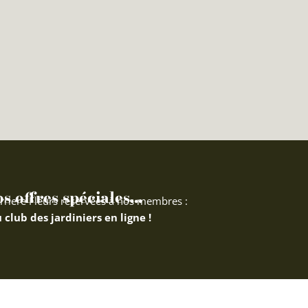
 offres spéciales...
rriere Fleurs réservées à nos membres :
 club des jardiniers en ligne !