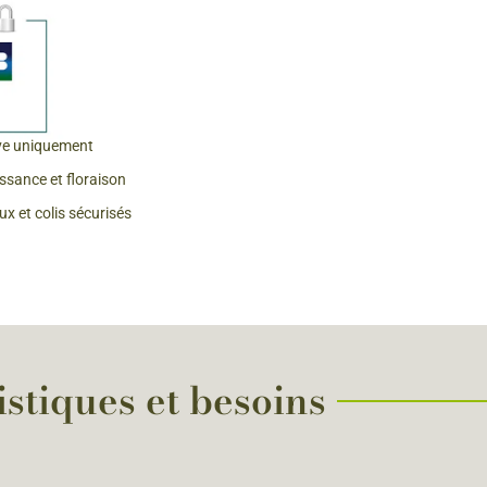
 & Graines Spéciales Fraîcheur
 fleurs de A à Z
u Potager
ve uniquement
issance et floraison
x et colis sécurisés
istiques et besoins