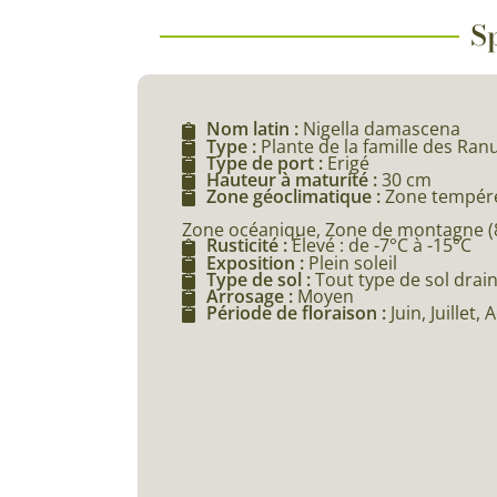
Sp
Nom latin :
Nigella damascena
Type :
Plante de la famille des Ra
Type de port :
Erigé
Hauteur à maturité :
30 cm
Zone géoclimatique :
Zone tempéré
Zone océanique, Zone de montagne (80
Rusticité :
Élevé : de -7°C à -15°C
Exposition :
Plein soleil
Type de sol :
Tout type de sol drai
Arrosage :
Moyen
Période de floraison :
Juin, Juillet, 