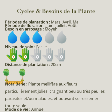
Cycles & Besoins de la Plante​
Périodes de plantation :
Mars, Avril, Mai
Période de floraison :
Juin, Juillet, Août
Besoin en arrosage :
Moyen
Niveau de soin :
Facile
Distance de plantation :
20cm
Nota Bene :
Plante mellifère aux fleurs
particulièrement jolies, craignant peu ou très peu les
parasites et/ou maladies, et pouvant se ressemer
toute seule
Mode de vie :
Annuel