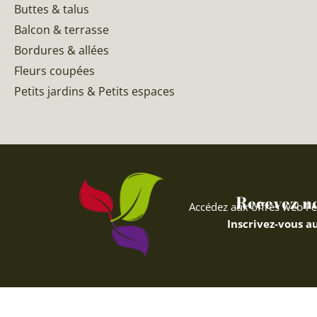
Buttes & talus
Balcon & terrasse
Bordures & allées
Fleurs coupées
Petits jardins & Petits espaces
Recevez nos
Accédez aux offres web Fe
Inscrivez-vous au