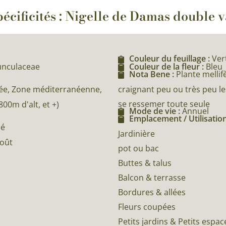
écificités : Nigelle de Damas double v
Couleur du feuillage :
Ver
nunculaceae
Couleur de la fleur :
Bleu
Nota Bene :
Plante mellif
craignant peu ou très peu le
e, Zone méditerranéenne,
se ressemer toute seule
0m d'alt, et +)
Mode de vie :
Annuel
Emplacement / Utilisation
né
Jardinière
Août
pot ou bac
Buttes & talus
Balcon & terrasse
Bordures & allées
Fleurs coupées
Petits jardins & Petits espac