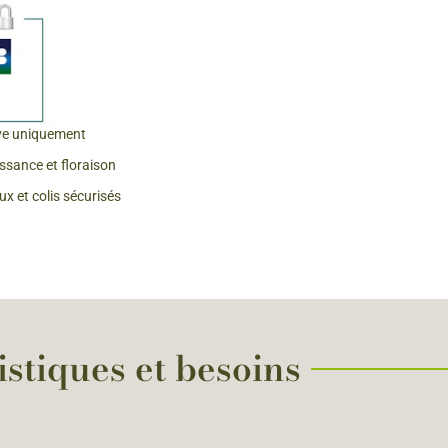
 & Graines Spéciales Fraîcheur
 fleurs de A à Z
u Potager
ve uniquement
issance et floraison
x et colis sécurisés
istiques et besoins