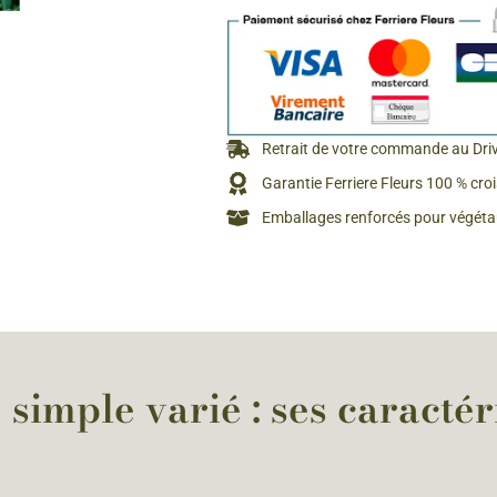
Rosiers à grosses fleurs
Semences
d’Antan
Rosiers parfumés
Bulbes de
Rosiers grimpants
Bulbes d
Retrait de votre commande au Dri
Garantie Ferriere Fleurs 100 % cro
Emballages renforcés pour végétau
simple varié : ses caractér