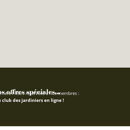
 offres spéciales...
rriere Fleurs réservées à nos membres :
 club des jardiniers en ligne !