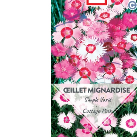
Arbustes de terre de bruyère
Plantes v
Plantes Grimpantes
Plantes v
Arbres fruitiers
Plantes v
Conifères
Plantes v
Plantes méditerranéennes et exotiques
Plantes vi
Rosiers
Plantes vi
remarqua
Plantes vi
Lavande 
Graminé