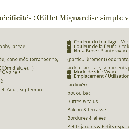
écificités : Œillet Mignardise simple 
Couleur du feuillage :
Ver
yophyllaceae
Couleur de la fleur :
Bicol
Nota Bene :
Plante vivace
(particulièrement) odorantes
e, Zone méditerranéenne,
ardeur amicale, sentiments p
0m d'alt, et +)
Mode de vie :
Vivace
°C voire +
Emplacement / Utilisation
né
Jardinière
illet, Août, Septembre
pot ou bac
Buttes & talus
Balcon & terrasse
Bordures & allées
Petits jardins & Petits espac