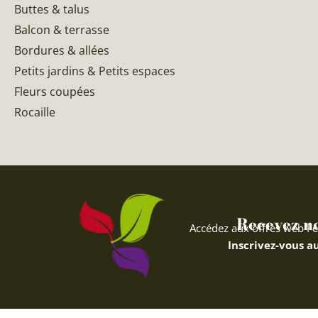
Buttes & talus
Balcon & terrasse
Bordures & allées
Petits jardins & Petits espaces
Fleurs coupées
Rocaille
Recevez nos
Accédez aux offres web Fe
Inscrivez-vous au