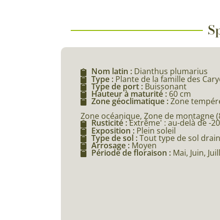
Sp
Nom latin :
Dianthus plumarius
Type :
Plante de la famille des Car
Type de port :
Buissonant
Hauteur à maturité :
60 cm
Zone géoclimatique :
Zone tempéré
Zone océanique, Zone de montagne (80
Rusticité :
Extrême' : au-delà de -20
Exposition :
Plein soleil
Type de sol :
Tout type de sol drai
Arrosage :
Moyen
Période de floraison :
Mai, Juin, Ju