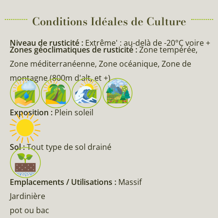
Conditions Idéales de Culture
Niveau de rusticité :
Extrême' : au-delà de -20°C voire +
Zones géoclimatiques de rusticité :
Zone tempérée,
Zone méditerranéenne, Zone océanique, Zone de
montagne (800m d'alt, et +)
Exposition :
Plein soleil
Sol :
Tout type de sol drainé
Emplacements / Utilisations :
Massif
Jardinière
pot ou bac