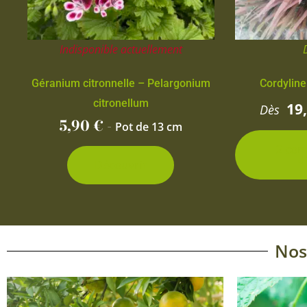
Indisponible actuellement
Géranium citronnelle – Pelargonium
Cordyline
citronellum
19
Dès
5,90
€
-
Pot de 13 cm
2 con
d
Découvrir
Nos