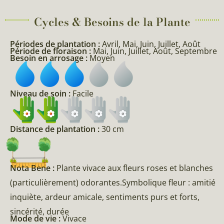
Cycles & Besoins de la Plante​
Périodes de plantation :
Avril, Mai, Juin, Juillet, Août
Période de floraison :
Mai, Juin, Juillet, Août, Septembre
Besoin en arrosage :
Moyen
Niveau de soin :
Facile
Distance de plantation :
30 cm
Nota Bene :
Plante vivace aux fleurs roses et blanches
(particulièrement) odorantes.Symbolique fleur : amitié
inquiète, ardeur amicale, sentiments purs et forts,
sincérité, durée
Mode de vie :
Vivace