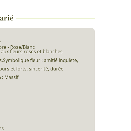
varié
t
ore - Rose/Blanc
 aux fleurs roses et blanches
.Symbolique fleur : amitié inquiète,
urs et forts, sincérité, durée
 :
Massif
es