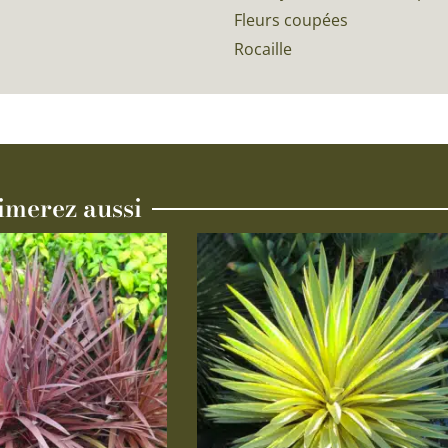
Fleurs coupées
Rocaille
imerez aussi
Ce
produit
a
plusieurs
variations.
Les
options